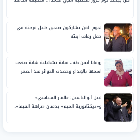
هل يجسد توم كروز شخصية النبي محمد؟.. الحقيقة الكاملة
نجوم الفن يشاركون صبحي خليل فرحته في
حفل زفاف ابنته
روفانا أيمن طه.. فنانة تشكيلية شابة صنعت
اسمها بالإبداع وحصدت الجوائز منذ الصغر
نبيل أبوالياسين: «الفار السياسي»
و«ديكتاتورية الميم» يدفنان «نزاهة الفيفا»..
وإقالة «إنفانتينو» باتت حتمية