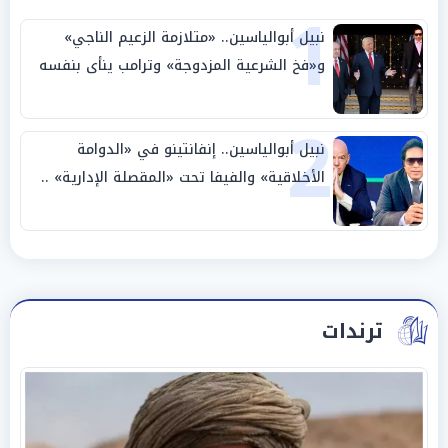
1
نبيل أبوالياسين.. «متلازمة الزعيم الناجي»
و«فخ الشرعية المزدوجة» وترامب ينأى بنفسه
وحليفه في «ميتم استراتيجي»
2
نبيل أبوالياسين.. إنفانتينو في «الدوامة
الأخلاقية» والفيفا تحت «المقصلة الإدارية» ..
«عبادة العرش وجنازة المصداقية»
ترندات