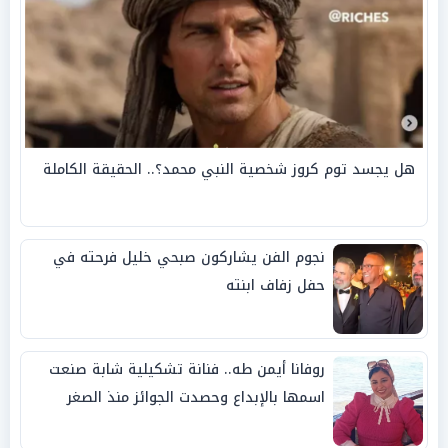
هل يجسد توم كروز شخصية النبي محمد؟.. الحقيقة الكاملة
نجوم الفن يشاركون صبحي خليل فرحته في
حفل زفاف ابنته
روفانا أيمن طه.. فنانة تشكيلية شابة صنعت
اسمها بالإبداع وحصدت الجوائز منذ الصغر