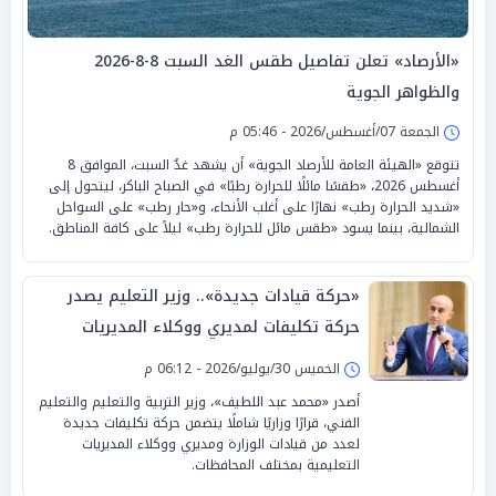
«الأرصاد» تعلن تفاصيل طقس الغد السبت 8-8-2026
والظواهر الجوية
الجمعة 07/أغسطس/2026 - 05:46 م
تتوقع «الهيئة العامة للأرصاد الجوية» أن يشهد غدٌ السبت، الموافق 8
أغسطس 2026، «طقسًا مائلًا للحرارة رطبًا» في الصباح الباكر، ليتحول إلى
«شديد الحرارة رطب» نهارًا على أغلب الأنحاء، و«حار رطب» على السواحل
الشمالية، بينما يسود «طقس مائل للحرارة رطب» ليلاً على كافة المناطق.
«حركة قيادات جديدة».. وزير التعليم يصدر
حركة تكليفات لمديري ووكلاء المديريات
بالتعليم
الخميس 30/يوليو/2026 - 06:12 م
أصدر «محمد عبد اللطيف»، وزير التربية والتعليم والتعليم
الفني، قرارًا وزاريًا شاملًا يتضمن حركة تكليفات جديدة
لعدد من قيادات الوزارة ومديري ووكلاء المديريات
التعليمية بمختلف المحافظات.