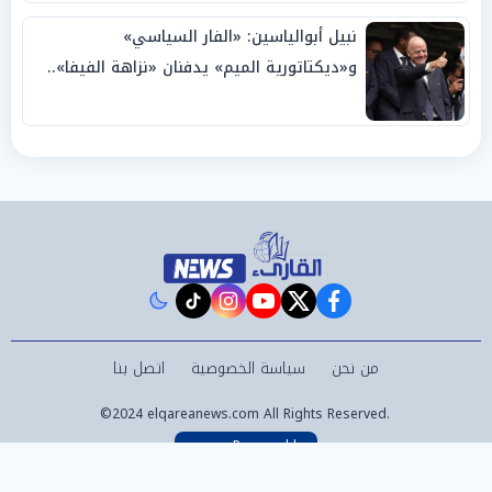
نبيل أبوالياسين: «الفار السياسي»
و«ديكتاتورية الميم» يدفنان «نزاهة الفيفا»..
وإقالة «إنفانتينو» باتت حتمية
instagram
tiktok
youtube
twitter
facebook
من نحن
سياسة الخصوصية
اتصل بنا
©2024 elqareanews.com All Rights Reserved.
Powered by