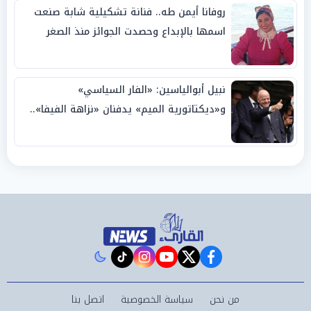
روفانا أيمن طه.. فنانة تشكيلية شابة صنعت
اسمها بالإبداع وحصدت الجوائز منذ الصغر
نبيل أبوالياسين: «الفار السياسي»
و«ديكتاتورية الميم» يدفنان «نزاهة الفيفا»..
وإقالة «إنفانتينو» باتت حتمية
instagram
tiktok
youtube
twitter
facebook
من نحن
سياسة الخصوصية
اتصل بنا