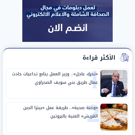
الأكثر قراءة
1
«تحرك عاجل».. وزير العمل يتابع تداعيات حادث
عمال طريق بني سويف الصحراوي
2
«وجبة صحية».. طريقة عمل «بيتزا الجبن
القريش» الغنية بالبروتين