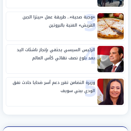
3
«وجبة صحية».. طريقة عمل «بيتزا الجبن
القريش» الغنية بالبروتين
4
الرئيس السيسي يحتفي بإنجاز ناشئات اليد
بعد بلوغ نصف نهائي كأس العالم
5
وزيرة التضامن تقرر دعم أسر ضحايا حادث نفق
الودي ببني سويف