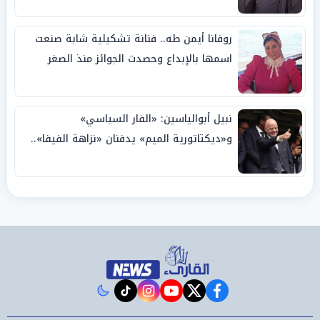
روفانا أيمن طه.. فنانة تشكيلية شابة صنعت
اسمها بالإبداع وحصدت الجوائز منذ الصغر
نبيل أبوالياسين: «الفار السياسي»
و«ديكتاتورية الميم» يدفنان «نزاهة الفيفا»..
وإقالة «إنفانتينو» باتت حتمية
instagram
tiktok
youtube
twitter
facebook