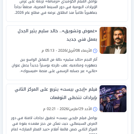
يواصل الفيلم الكوميدي «برشامة» تربعه على عرش
الإيرادات اليومية في دور السينما المصرية، محققاً نجاحاً
جماهيرياً طاغياً منذ انطلاق عرضه في مطلع عام 2026.
«غموض وتشويق».. خالد سليم يثير الجدل
بعمل فني جديد
الأربعاء 08/أبريل/2026 - 05:13 م
أثار النجم «خالد سليم» حالة من التفاعل الواسع بين
جمهوره ومتابعيه، عقب طرحه بوستراً جديداً يحمل عنوان
«غالي» عبر حسابه الرسمي على منصة «فيسبوك».
فيلم «إيجي بيست» يتربع على المركز الثاني
بإيرادات تتخطى التوقعات
الأحد 29/مارس/2026 - 02:21 م
يواصل فيلم «إيجي بيست» تحقيق نجاحات لافتة في دور
العرض السينمائي، حيث تمكن من حجز مقعده بقوة في
المركز الثاني ضمن قائمة أفلام «عيد الفطر المبارك» لعام