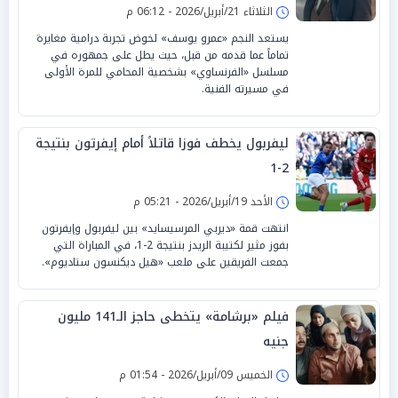
الثلاثاء 21/أبريل/2026 - 06:12 م
يستعد النجم «عمرو يوسف» لخوض تجربة درامية مغايرة
تماماً عما قدمه من قبل، حيث يطل على جمهوره في
مسلسل «الفرنساوي» بشخصية المحامي للمرة الأولى
في مسيرته الفنية.
ليفربول يخطف فوزا قاتلاً أمام إيفرتون بنتيجة
2-1
الأحد 19/أبريل/2026 - 05:21 م
انتهت قمة «ديربي المرسيسايد» بين ليفربول وإيفرتون
بفوز مثير لكتيبة الريدز بنتيجة 2-1، في المباراة التي
جمعت الفريقين على ملعب «هيل ديكنسون ستاديوم».
فيلم «برشامة» يتخطى حاجز الـ141 مليون
جنيه
الخميس 09/أبريل/2026 - 01:54 م