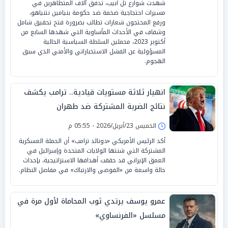
شهدت شوارع تل أبيب، تدفق آلاف المتظاهرين في
مسيرات احتجاجية ضخمة ضد حكومة بنيامين نتنياهو،
ورفع المحتجون شعارات تطالب بضرورة فتح تحقيق شامل
وشفاف في الأحداث المأساوية التي شهدها السابع من
أكتوبر 2023، محملين السلطة السياسية الحالية
المسؤولية عن الفشل الاستخباراتي والأمني الذي سبق
الهجوم.
انهيار ثلاثة مستويات قيادية.. ترامب يكشف
نتائج الضربة المشتركة ضد طهران
الخميس 23/أبريل/2026 - 05:55 م
أكد الرئيس الأمريكي «دونالد ترامب» أن الحملة العسكرية
المشتركة التي شنتها الولايات المتحدة وإسرائيل في
العمق الإيراني قد حققت أهدافها الاستراتيجية، بإحداث
حالة واسعة من «الفوضى والارتباك» في مفاصل النظام.
عمرو يوسف يرتدي ثوب المحاماة لأول مرة في
مسلسل «الفرنساوي»