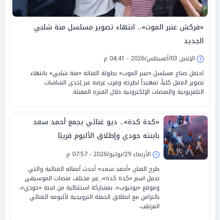
«فركش عنبر الموت».. انتهاء تصوير مسلسل منة شلبي
الجديد
الإثنين 03/أغسطس/2026 - 04:41 م
احتفل صناع مسلسل «عنبر الموت» بطولة الفنانة «منة شلبي» بانتهاء
تصوير العمل كلياً، تمهيداً لطرحه وقرب عرضه عبر إحدى الشاشات
التلفزيونية والمنصات الإلكترونية خلال الفترة المقبلة.
«كدة كدة».. ديو غنائي يجمع أحمد سعد
بابنته جودي وإطلاق الألبوم قريبًا
الأربعاء 29/يوليو/2026 - 07:57 م
طرح الفنان «أحمد سعد» أحدث أعماله الغنائية والتي
تحمل اسم «كدة كدة»، عبر مختلف منصات الموسيقى
وموقع «يوتيوب»، بمشاركة استثنائية من ابنته «جودي»،
بالتزامن مع انطلاق الحملة الترويجية لألبومه الغنائي
المرتقب.