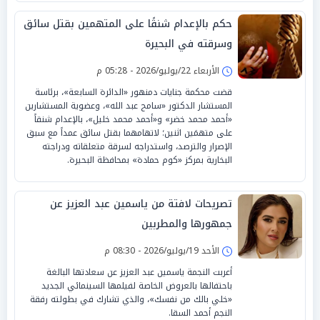
حكم بالإعدام شنقًا على المتهمين بقتل سائق
وسرقته في البحيرة
الأربعاء 22/يوليو/2026 - 05:28 م
قضت محكمة جنايات دمنهور «الدائرة السابعة»، برئاسة
المستشار الدكتور «سامح عبد الله»، وعضوية المستشارين
«أحمد محمد خضر» و«أحمد محمد خليل»، بالإعدام شنقاً
على متهمَين اثنين؛ لاتهامهما بقتل سائق عمداً مع سبق
الإصرار والترصد، واستدراجه لسرقة متعلقاته ودراجته
البخارية بمركز «كوم حمادة» بمحافظة البحيرة.
تصريحات لافتة من ياسمين عبد العزيز عن
جمهورها والمطربين
الأحد 19/يوليو/2026 - 08:30 م
أعربت النجمة ياسمين عبد العزيز عن سعادتها البالغة
باحتفالها بالعروض الخاصة لفيلمها السينمائي الجديد
«خلي بالك من نفسك»، والذي تشارك في بطولته رفقة
النجم أحمد السقا.