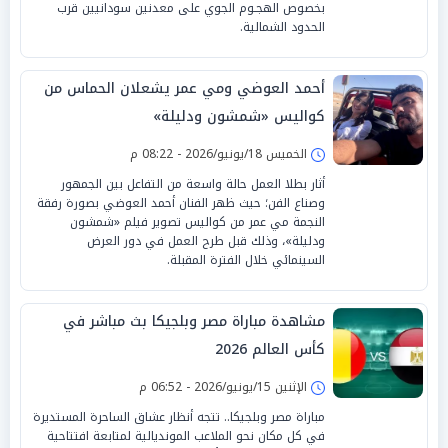
بخصوص الهجـوم الجوي على معدنين سودانيين قرب
الحدود الشمالية.
أحمد العوضي ومي عمر يشعلان الحماس من
كواليس «شمشون ودليلة»
الخميس 18/يونيو/2026 - 08:22 م
أثار بطلا العمل حالة واسعة من التفاعل بين الجمهور
وصناع الفن؛ حيث ظهر الفنان أحمد العوضي بصورة رفقة
النجمة مي عمر من كواليس تصوير فيلم «شمشون
ودليلة»، وذلك قبل طرح العمل في دور العرض
السينمائي خلال الفترة المقبلة.
مشاهدة مباراة مصر وبلجيكا بث مباشر في
كأس العالم 2026
الإثنين 15/يونيو/2026 - 06:52 م
مباراة مصر وبلجيكا.. تتجه أنظار عشاق الساحرة المستديرة
في كل مكان نحو الملاعب المونديالية لمتابعة افتتاحية