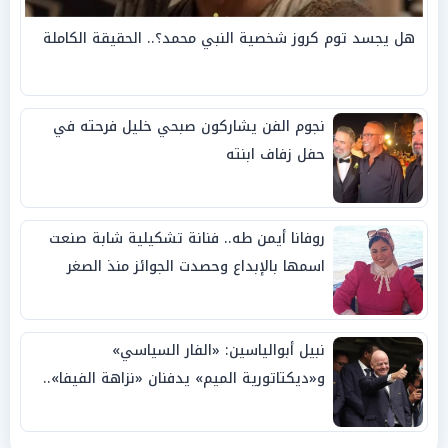
هل يجسد توم كروز شخصية النبي محمد؟.. الحقيقة الكاملة
نجوم الفن يشاركون صبحي خليل فرحته في
حفل زفاف ابنته
روفانا أيمن طه.. فنانة تشكيلية شابة صنعت
اسمها بالإبداع وحصدت الجوائز منذ الصغر
نبيل أبوالياسين: «الفار السياسي»
و«ديكتاتورية الميم» يدفنان «نزاهة الفيفا»..
وإقالة «إنفانتينو» باتت حتمية