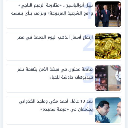
1
نبيل أبوالياسين.. «متلازمة الزعيم الناجي»
و«فخ الشرعية المزدوجة» وترامب ينأى بنفسه
وحليفه في «ميتم استراتيجي»
2
ارتفاع أسعار الذهب اليوم الجمعة في مصر
3
صانعة محتوى في قبضة الأمن بتهمة نشر
فيديوهات خادشة للحياء
4
بعد 13 عامًا.. أحمد مكي وماجد الكدواني
يجتمعان في «فرصة سعيدة»