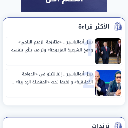
الأكثر قراءة
1
نبيل أبوالياسين.. «متلازمة الزعيم الناجي»
و«فخ الشرعية المزدوجة» وترامب ينأى بنفسه
وحليفه في «ميتم استراتيجي»
2
نبيل أبوالياسين.. إنفانتينو في «الدوامة
الأخلاقية» والفيفا تحت «المقصلة الإدارية» ..
«عبادة العرش وجنازة المصداقية»
ترندات