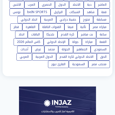
العاشر
دية
الاتحاد
الدول
الحصري
العرب
الاثنين
قمة
شاهد
الشبكات
البرازيل
beIN SPORTS
تونس
مسابقة
فتوح
حفيظ دراجي
العربية
اتحاد الدولي
مباراه مصر
تألية
فيفا
القنوات الناقلة
القاهرة
قطر
ساعة
بث مباشر
كرة القدم
بلجيكا
الباقات
اتحاد
القمة
مباراة
جولة
الإتحاد الدولي
كاس العالم 2026
السعودي
الجماهير
الجولة
محمد
عرض
أحداث
الحق
الاتحاد الدولي لكرة القدم
الدول العربية
العربي
منتخب مصر
السعودية
القارئ نيوز