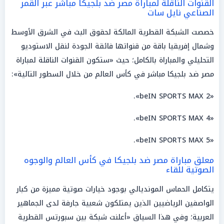
القنوات الناقلة لمباراة مصر ضد بلجيكا مباشر عبر القمر
الصناعي نايل سات
خصصت الشبكة القطرية المالكة لحقوق البث في الشرق الأوسط
وشمال إفريقيا باقة من قنواتها فائقة الجودة لنقل الاستوديو
التحليلي والمباراة بالكامل؛ حيث «ستكون القنوات الناقلة لمباراة
مصر ضد بلجيكا مباشر في كأس العالم من خلال السطور التالية»:
«beIN SPORTS MAX 2».
«beIN SPORTS MAX 4».
«beIN SPORTS MAX 5».
معلق مباراة مصر ضد بلجيكا في كأس العالم والوجوه
الصوتية للقاء
يتكامل الحماس المونديالي بوجود خيارات صوتية مميزة من كبار
الواصفين الرياضيين الذين يمتلكون شعبية جارفة لدى الجماهير
العربية؛ وفي هذا السياق «أعلنت شبكة بين سبورتس القطرية