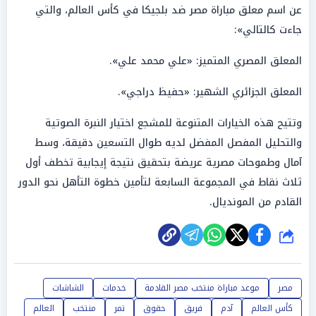
عن اسم معلق مباراة مصر ضد بلجيكا في كأس العالم، والتي
جاءت كالتالي»:
المعلق المصري المتميز: «علي محمد علي».
المعلق الجزائري الشهير: «حفيظ دراجي».
وتتيح هذه الخيارات المتنوعة للمشجع اختيار النبرة الصوتية
والتحليل المفصل المفضل لديه طوال التسعين دقيقة، وسط
آمال وطموحات مصرية عريضة بتحقيق نتيجة إيجابية تخطف أول
ثلاث نقاط في المجموعة السابعة لتأمين خطوة التأهل نحو الدور
القادم من المونديال.
شارك
مصر
موعد مباراة منتخب مصر القادمة
خدمات
الشاشات
كأس العالم
آدم
فريق
حقوق
تمر
منتخب
العالم