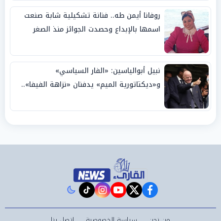
روفانا أيمن طه.. فنانة تشكيلية شابة صنعت
اسمها بالإبداع وحصدت الجوائز منذ الصغر
نبيل أبوالياسين: «الفار السياسي»
و«ديكتاتورية الميم» يدفنان «نزاهة الفيفا»..
وإقالة «إنفانتينو» باتت حتمية
instagram
tiktok
youtube
twitter
facebook
من نحن
سياسة الخصوصية
اتصل بنا