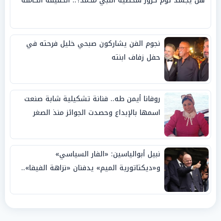
هل يجسد توم كروز شخصية النبي محمد؟.. الحقيقة الكاملة
نجوم الفن يشاركون صبحي خليل فرحته في
حفل زفاف ابنته
روفانا أيمن طه.. فنانة تشكيلية شابة صنعت
اسمها بالإبداع وحصدت الجوائز منذ الصغر
نبيل أبوالياسين: «الفار السياسي»
و«ديكتاتورية الميم» يدفنان «نزاهة الفيفا»..
وإقالة «إنفانتينو» باتت حتمية