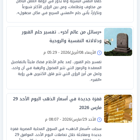
خفايا النفس البشرية وما يدور في أروقة العقل الباطن
من مخاوف وتطلعات، ومن بين الرؤى الأكثر شيوعاً
وتكراراً، يأتي حلم «المشي السريع في مكان مجهول».
«رسائل من عالم آخر».. تفسير حلم القبور
ودلالاته النفسية والروحية
الأربعاء 08/أبريل/2026 - 05:29 م
تفسير حلم القبور.. يُعد عالم الأحلام فضاءً مليئاً بالتفاصيل
المعقدة والرموز التي تثير الفضول والرهبة في آن واحد،
ولعل من أبرز الرؤى التي تثير قلق الكثيرين هي رؤية
«القبر».
قفزة جديدة في أسعار الذهب اليوم الأحد 29
مارس 2026
الأحد 29/مارس/2026 - 08:07 م
سجلت «أسعار الذهب» في السوق المحلية المصرية قفزة
جديدة ومفاجئة خلال تعاملات اليوم الأحد، الموافق 29