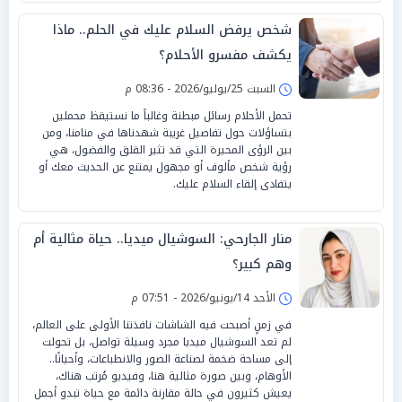
شخص يرفض السلام عليك في الحلم.. ماذا
يكشف مفسرو الأحلام؟
السبت 25/يوليو/2026 - 08:36 م
تحمل الأحلام رسائل مبطنة وغالباً ما نستيقظ محملين
بتساؤلات حول تفاصيل غريبة شهدناها في منامنا، ومن
بين الرؤى المحيرة التي قد تثير القلق والفضول، هي
رؤية شخص مألوف أو مجهول يمتنع عن الحديث معك أو
يتفادى إلقاء السلام عليك.
منار الجارحي: السوشيال ميديا.. حياة مثالية أم
وهم كبير؟
الأحد 14/يونيو/2026 - 07:51 م
في زمنٍ أصبحت فيه الشاشات نافذتنا الأولى على العالم،
لم تعد السوشيال ميديا مجرد وسيلة تواصل، بل تحولت
إلى مساحة ضخمة لصناعة الصور والانطباعات، وأحيانًا..
الأوهام، وبين صورة مثالية هنا، وفيديو مُرتب هناك،
يعيش كثيرون في حالة مقارنة دائمة مع حياة تبدو أجمل