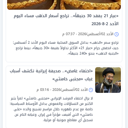
«عيار 21 يفقد 30 جنيهاً».. تراجع أسعار الذهب مساء اليوم
الأحد 2-8-2026
الأحد 02/أغسطس/2026 - 07:37 م
تراجع سعر «الذهب» بداخل السوق المحلية مساء اليوم الأحد 2 أغسطس؛
حيث انخفض جرام «عيار 21» الأكثر تداولاً بقيمة «30 جنيهاً»، بينما تراجع
«الجنيه الذهب» بنحو «240 جنيهاً».
«اختفاء غامض».. صحيفة إيرانية تكشف أسباب
غياب «مجتبى خامنئي»
الأحد 02/أغسطس/2026 - 03:16 م
لا يزال اختفاء المرشد الإيراني «مجتبى خامنئي» لغزاً يثير
الكثير من التساؤلات والغموض بداخل الأوساط السياسية؛
خاصة مع عدم ظهوره خلال مراسم تشييع والده «على
خامنئي» التي أقيمت مؤخراً في إيران، وغيابه التام عن
تسجيل أي مقاطع صوتية أو مرئية.