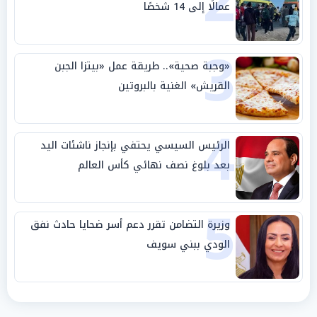
2
عمالًا إلى 14 شخصًا
3
«وجبة صحية».. طريقة عمل «بيتزا الجبن
القريش» الغنية بالبروتين
4
الرئيس السيسي يحتفي بإنجاز ناشئات اليد
بعد بلوغ نصف نهائي كأس العالم
5
وزيرة التضامن تقرر دعم أسر ضحايا حادث نفق
الودي ببني سويف