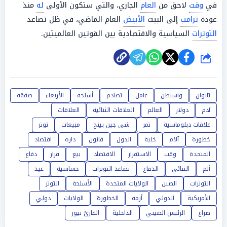
في
وقت
لاحق من
العام
الجاري، والتي ستكون الأولى
له
منذ
عودة
ترامب
إلى البيت
الأبيض
العام الماضي، في ظل تصاعد
التوترات
السياسية والاقتصادية بين القوتين العالميتين.
شارك
تايوان
واشنطن
عامل
تصادم
أسلحة
الأربعاء
صفقة
آدم
دولار
العالم
العلاقات الثنائية
العلاقات
علاقات دبلوماسية
تمر
شي جين بينج
مبيعات
توتر
خطورة
آلام
خلية
الدول
قانون
داره
اقتصاد
المتحدة
وقت
الاستقرار
الاقتصاد
بيع
قرار
دفاع
ألم
الثنائي
الدفاع
تصاعد التوترات
حساسية
عيد
التوترات
الصين
الولايات المتحدة
الأسلحة
التوتر
الأمريكية
الدولي
أزمة
الخطورة
الولايات
دولي
صراع
الرئيس الصيني
الداخلية
القارئ نيوز