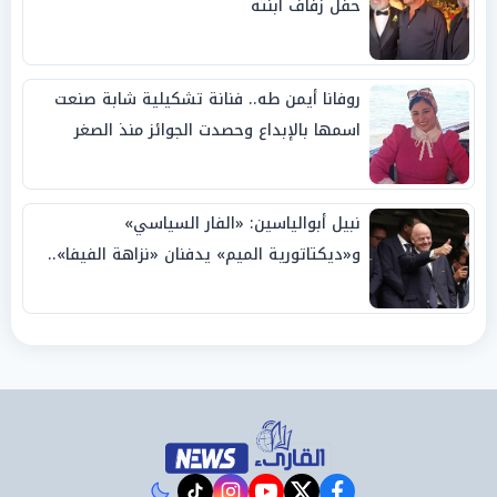
حفل زفاف ابنته
روفانا أيمن طه.. فنانة تشكيلية شابة صنعت
اسمها بالإبداع وحصدت الجوائز منذ الصغر
نبيل أبوالياسين: «الفار السياسي»
و«ديكتاتورية الميم» يدفنان «نزاهة الفيفا»..
وإقالة «إنفانتينو» باتت حتمية