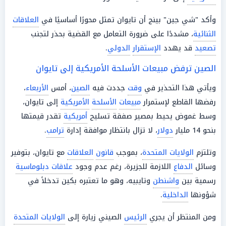
وأكد "شي جين" بينج أن تايوان تمثل محورًا أساسيًا في
العلاقات
الثنائية
، مشددًا على ضرورة التعامل مع القضية بحذر لتجنب
تصعيد
قد يهدد
الإستقرار
الدولي
.
الصين ترفض مبيعات الأسلحة الأمريكية إلى تايوان
ويأتي هذا التحذير في
وقت
جددت فيه
الصين
، أمس
الأربعاء
،
رفضها القاطع لإستمرار
مبيعات
الأسلحة
الأمريكية
إلى تايوان،
وسط غموض يحيط بمصير صفقة تسليح
أمريكية
تقدر قيمتها
بنحو 14 مليار
دولار
، لا تزال بانتظار موافقة إدارة
ترامب
.
وتلتزم
الولايات المتحدة
، بموجب
قانون
العلاقات
مع تايوان، بتوفير
وسائل
الدفاع
اللازمة للجزيرة، رغم عدم وجود
علاقات دبلوماسية
رسمية بين
واشنطن
وتايبيه، وهو ما تعتبره بكين تدخلاً في
شؤونها
الداخلية
.
ومن المنتظر أن يجري
الرئيس
الصيني زيارة إلى
الولايات المتحدة