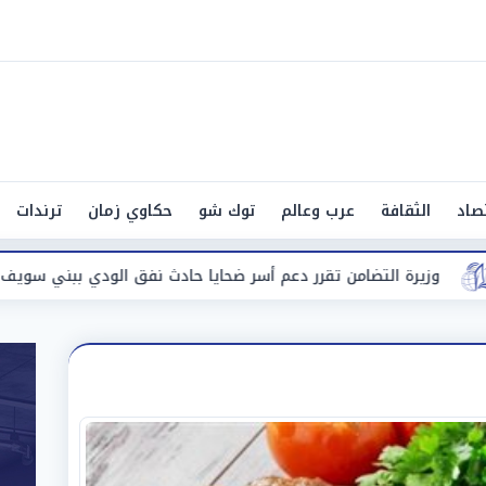
صاد
الثقافة
عرب وعالم
توك شو
حكاوي زمان
ترندات
لتضامن تقرر دعم أسر ضحايا حادث نفق الودي ببني سويف
حادث