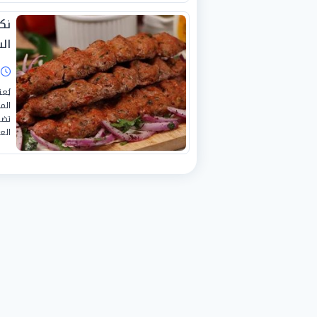
نك
ال
ا
يُع
الم
تضي
العث