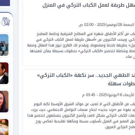
هل طريقة لعمل الكباب التركي في المنزل
لجمعة 28/نوفمبر/2025 - 02:00 ص
باب من أكثر الأطباق شهرة في المطابخ الشرقية وخاصة المطبخ
ركي، ويبحث الكثيرون عن «أسهل طريقة لعمل الكباب التركي في
نزل» بطريقة ناجحة ومضمونة، ويقدم لك القارئ نيوز هذا المقال وصفة
لة وشاملة لتحضير «الكباب التركي» بخطوات بسيطة يمكن تنفيذها
 عناء.
ند الطهي الجديد.. سر نكهة «الكباب التركي»
طوات سهلة
لأربعاء 18/يونيو/2025 - 03:45 م
باب من الأطباق التي لا تغيب عن موائد الشرق الأوسط لكنه اليوم
د بقوة عبر «ترند جديد» اجتاح منصات التواصل الاجتماعي، حيث برزت
ات الكباب التركي بشكل لافت وأصبح الكثيرون يتسابقون لتحضير هذا
بق المميز في المنزل بأسلوب بسيط وبنكهة تقليدية تعكس روح
طبخ التركي العريق.