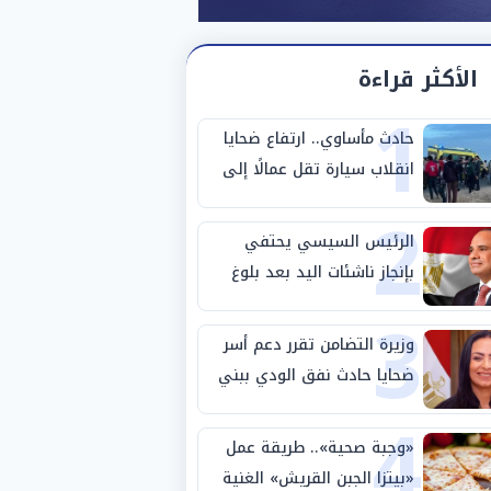
الأكثر قراءة
1
حادث مأساوي.. ارتفاع ضحايا
انقلاب سيارة تقل عمالًا إلى
2
14 شخصًا
الرئيس السيسي يحتفي
بإنجاز ناشئات اليد بعد بلوغ
3
نصف نهائي كأس العالم
وزيرة التضامن تقرر دعم أسر
ضحايا حادث نفق الودي ببني
4
سويف
«وجبة صحية».. طريقة عمل
«بيتزا الجبن القريش» الغنية