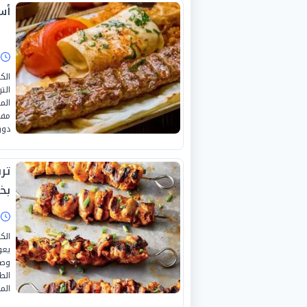
أس
ا
الك
الت
الم
مفص
دون
تر
بخ
ا
الك
يعو
وصف
الط
الم