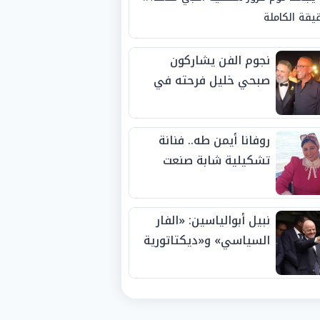
يقة الكاملة
نجوم الفن يشاركون
صبحي خليل فرحته في
حفل زفاف ابنته
روفانا أيمن طه.. فنانة
تشكيلية شابة صنعت
اسمها بالإبداع وحصدت
الجوائز منذ الصغر
نبيل أبوالياسين: «الفار
السياسي» و«ديكتاتورية
الميم» يدفنان «نزاهة
الفيفا».. وإقالة
«إنفانتينو» باتت حتمية