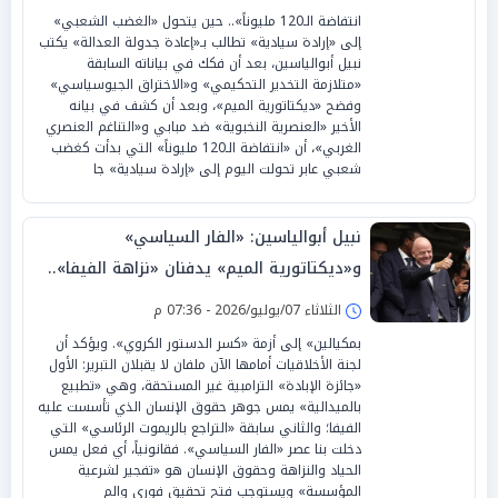
انتفاضة الـ120 مليوناً».. حين يتحول «الغضب الشعبي»
إلى «إرادة سيادية» تطالب بـ«إعادة جدولة العدالة» يكتب
نبيل أبوالياسين، بعد أن فكك في بياناته السابقة
«متلازمة التخدير التحكيمي» و«الاختراق الجيوسياسي»
وفضح «ديكتاتورية الميم»، وبعد أن كشف في بيانه
الأخير «العنصرية النخبوية» ضد مبابي و«التناغم العنصري
الغربي»، أن «انتفاضة الـ120 مليوناً» التي بدأت كغضب
شعبي عابر تحولت اليوم إلى «إرادة سيادية» جا
نبيل أبوالياسين: «الفار السياسي»
و«ديكتاتورية الميم» يدفنان «نزاهة الفيفا»..
وإقالة «إنفانتينو» باتت حتمية
الثلاثاء 07/يوليو/2026 - 07:36 م
بمكيالين» إلى أزمة «كسر الدستور الكروي». ويؤكد أن
لجنة الأخلاقيات أمامها الآن ملفان لا يقبلان التبرير: الأول
«جائزة الإبادة» الترامبية غير المستحقة، وهي «تطبيع
بالميدالية» يمس جوهر حقوق الإنسان الذي تأسست عليه
الفيفا؛ والثاني سابقة «التراجع بالريموت الرئاسي» التي
دخلت بنا عصر «الفار السياسي». فقانونياً، أي فعل يمس
الحياد والنزاهة وحقوق الإنسان هو «تفجير لشرعية
المؤسسة» ويستوجب فتح تحقيق فوري والم