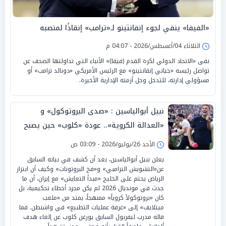
«الفيفا» ينفي لجوء إنفانتينو لـ«ترامب» إنقاذًا لمنصبه
الثلاثاء 04/أغسطس/2026 - 04:07 م
نفى «الاتحاد الدولي لكرة القدم (فيفا)» الأنباء التي تداولتها الصحف عن
تواصل رئيسه «جياني إنفانتينو» مع الرئيس الأمريكي «دونالد ترامب» أو
مسؤولي إدارته، للتدخل وحل أزمته الإدارية الأخيرة.
نبيل أبوالياسين : «صدى البروتوكول» و
«العدالة الكروية».. عودة «كلوب» حين يصبح
«المنقذ شاهداً»
الأحد 26/يوليو/2026 - 03:09 ص
يعلن نبيل أبوالياسين، بعد أن كشف في بيانه السابق
عن«التشويش الترامبي» و«فخ البروتونات» وكيف أن ابتزاز
الرياض يحتم على الخليج «مبدأ التعايش» مع إيران، أن ما
حدث في مونديال 2026 لم يكن مجرد أخطاء تحكيمية، بل
كان «بروتوكولاً كروياً» ممنهجاً، يمتد من «ملعب
ميتلايف» إلى «غرفة عمليات التطبيع» في واشنطن. فما
قاله مدرب ليفربول السابق يورغن كلوب عن إلغاء هدف