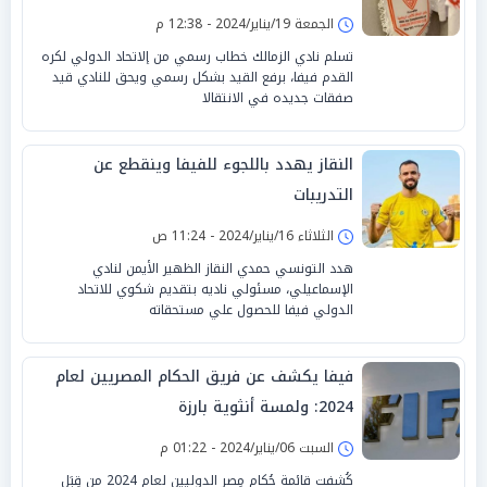
الجمعة 19/يناير/2024 - 12:38 م
تسلم نادي الزمالك خطاب رسمي من إلاتحاد الدولي لكره
القدم فيفا، برفع القيد بشكل رسمي ويحق للنادي قيد
صفقات جديده في الانتقالا
النقاز يهدد باللجوء للفيفا وينقطع عن
التدريبات
الثلاثاء 16/يناير/2024 - 11:24 ص
هدد التونسي حمدي النقاز الظهير الأيمن لنادي
الإسماعيلي، مسئولي ناديه بتقديم شكوي للاتحاد
الدولي فيفا للحصول علي مستحقاته
فيفا يكشف عن فريق الحكام المصريين لعام
2024: ولمسة أنثوية بارزة
السبت 06/يناير/2024 - 01:22 م
كُشفت قائمة حُكام مِصر الدوليين لعام 2024 من قِبَل