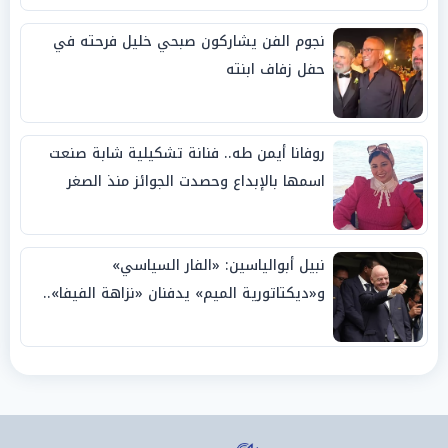
نجوم الفن يشاركون صبحي خليل فرحته في
حفل زفاف ابنته
روفانا أيمن طه.. فنانة تشكيلية شابة صنعت
اسمها بالإبداع وحصدت الجوائز منذ الصغر
نبيل أبوالياسين: «الفار السياسي»
و«ديكتاتورية الميم» يدفنان «نزاهة الفيفا»..
وإقالة «إنفانتينو» باتت حتمية