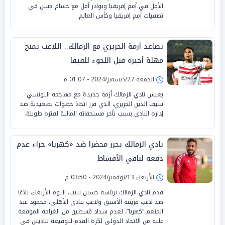
الأمل في أمم إفريقيا وبوادر أمل مع حسام حسن في
تصفيات أمم إفريقيا وكأس العالم.
تصاعد أزمة الجزيري مع الزمالك.. اللاعب يمنح
مهلة أخيرة قبل اللجوء للفيفا
الجمعة 27/ديسمبر/2024 - 01:07 م
يعيش نادي الزمالك أزمة جديدة مع مهاجمه التونسي
سيف الدين الجزيري، الذي قرر اتخاذ خطوات تصعيدية ضد
إدارة النادي بسبب تأخر مستحقاته المالية لفترة طويلة.
نادي الزمالك يحرر محضرا ضد «كهربا» جراء عدم
دفعه لباقي الأقساط
الأربعاء 13/نوفمبر/2024 - 03:50 م
قدم نادي الزمالك برئاسة حسين لبيب، اليوم الأربعاء، بلاغا
ضد لاعب فريقه الأسبق ولاعب بنادي الأهلي، محمود عبد
المنعم “كهربا”، لعدم سداد قسطين من الغرامة الموقعة
عليه من الاتحاد الدولي لكرة القدم لتوقيعه لناديين في