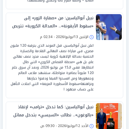
ألمانيا – واصفاً القرار بأنه وحشي ومستشهداً
نبيل أبوالياسين: من «صفارة الزور» إلى
«سقوط الأيقونة».. «العدالة الكروية» تتربص
بـ«ميسي» في «أتلانتا»
الإثنين 13/يوليو/2026 - 02:34 م
اعلن نبيل أبوالياسين، قبل الموعد الذي يترقبه 120 مليون
مصري، في مباراة نصف النهائي القادمة والخسارة
الحتمية بعدالة الإلاهية كروية ليست مجرد نصف نهائي
عابر، بل هي «محطة القصاص الكروي» التي طال
انتظارها. ففي الـ15 من يوليو 2026، وبعد أن سرق حلم
120 مليوناً بصافرة متواطئة، ستشهد ملاعب العالم
وجمهورها ومن افسدوا الفيفا ودفنوا حيازتها
ونزاهتها«سقوط الأسطورة المزيفة» التي اعتادت التأهل
على حساب مجهود ا
نبيل أبوالياسين: كما تدخل «ترامب» لإنقاذ
«بالوغون».. نطالب «السيسي» بتدخل مماثل
لإعادة مباراة مصر
الأحد 12/يوليو/2026 - 09:30 ص