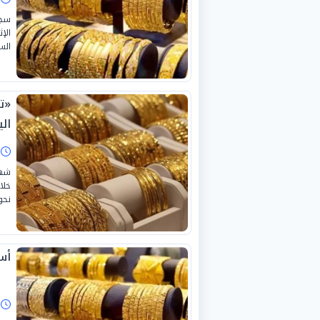
الس
«ت
اليو
ا
شهد
نحو 3966.67 جنيهًا وفقًا لآخر تح
أسع
ا