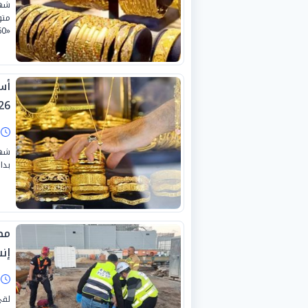
«3860 جنيهًا»، وذلك وفقًا لأحدث التحديثات المعلنة للذهب المحلي.
26
ا
شهد
بداخ
مص
إن
ا
لقي