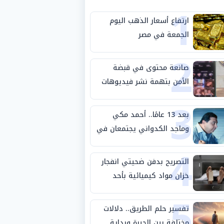
1
ارتفاع أسعار الذهب اليوم
الجمعة في مصر
2
صانعة محتوى في قبضة
الأمن بتهمة نشر فيديوهات
3
خادشة للحياء
بعد 13 عامًا.. أحمد مكي
وماجد الكدواني يجتمعان في
4
«فرصة سعيدة»
التصريح بدفن ضحيتي انفجار
خزان مواد كيميائية بأحد
5
مصانع الفيوم
تفسير حلم الطريق.. دلالات
مختلفة بين الحيرة وبداية