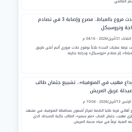
عر العالمي.
حادث مروع بالعياط.. مصرع وإصابة 3 في تصادم
اجة وتروسيكل
لثلاثاء 21/أبريل/2026 - 04:16 م
ت غرفة عمليات النجدة بلاغاً بوقوع حادث مروري أليم أعلى طريق
عياط»، إثر تصادم «تروسيكل» ودراجة بخارية.
داع مهيب في المنوفية».. تشييع جثمان طالب
صيدلة غريق العريش
لإثنين 13/أبريل/2026 - 10:04 م
 أهالي قرية طليا التابعة لمركز أشمون بمحافظة المنوفية، في مشهد
ئزي مهيب، جثمان الشاب «عمر سمير»، الطالب بكلية الصيدلة، الذي
ته المنية غرقاً في مياه مدينة العريش.