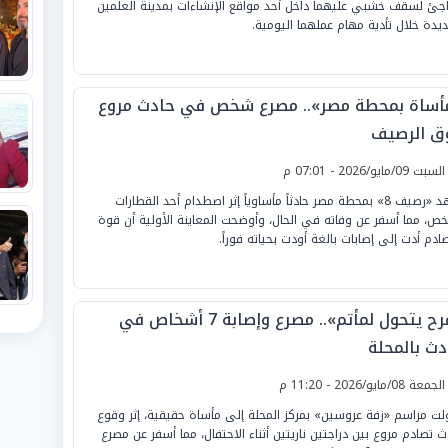
جئ لسقف خشبي عليهما داخل أحد مواقع الإنشاءات بمدينة العلمين
ديدة خلال تأدية مهام عملهما اليومية.
أساة بمحطة مصر».. مصرع شخص في حادث مروع
ق الرصيف
لسبت 09/مايو/2026 - 07:01 م
شهد «رصيف 8» بمحطة مصر حادثاً مأساوياً إثر اصطدام أحد القطارات
ص، مما أسفر عن وفاته في الحال، وأوضحت المعاينة الأولية أن قوة
صادم أدت إلى إصابات بالغة أودت بحياته فوراً.
«فرح يتحول لمأتم».. مصرع وإصابة 7 أشخاص في
دث بالمحلة
لجمعة 08/مايو/2026 - 11:20 م
لت مراسم «زفة عروسين» بمركز المحلة إلى مأساة حقيقية، إثر وقوع
ث تصادم مروع بين دراجتين ناريتين أثناء الاحتفال، مما أسفر عن مصرع