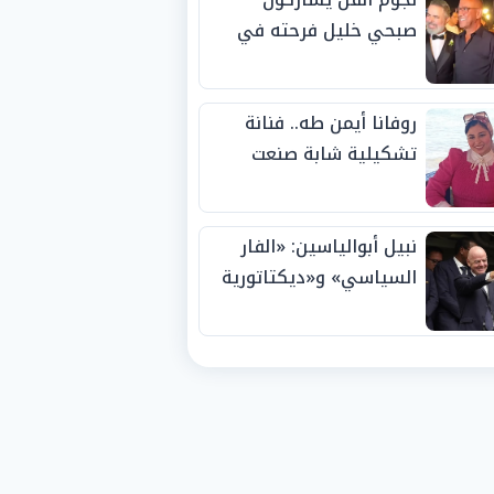
صبحي خليل فرحته في
حفل زفاف ابنته
روفانا أيمن طه.. فنانة
تشكيلية شابة صنعت
اسمها بالإبداع وحصدت
الجوائز منذ الصغر
نبيل أبوالياسين: «الفار
السياسي» و«ديكتاتورية
الميم» يدفنان «نزاهة
الفيفا».. وإقالة
«إنفانتينو» باتت حتمية