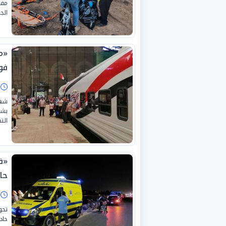
مفا
الج
«م
فو
ا
بشخ
الت
حا
ا
تحو
حاد