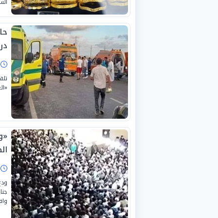
الس
در
ا
تلق
«ال
«و
ال
ا
ودع
جنا
واف