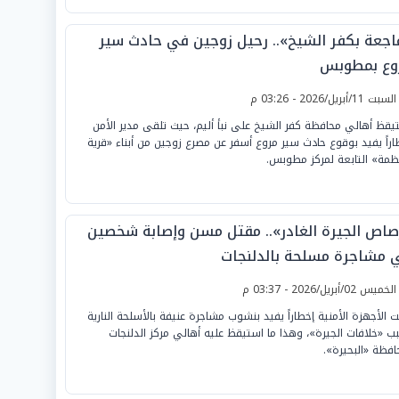
اجعة بكفر الشيخ».. رحيل زوجين في حادث سير
وع بمطوبس
لسبت 11/أبريل/2026 - 03:26 م
يقظ أهالي محافظة كفر الشيخ على نبأ أليم، حيث تلقى مدير الأمن
اراً يفيد بوقوع حادث سير مروع أسفر عن مصرع زوجين من أبناء «قرية
ظمة» التابعة لمركز مطوبس.
صاص الجيرة الغادر».. مقتل مسن وإصابة شخصين
 مشاجرة مسلحة بالدلنجات
لخميس 02/أبريل/2026 - 03:37 م
ت الأجهزة الأمنية إخطاراً يفيد بنشوب مشاجرة عنيفة بالأسلحة النارية
ب «خلافات الجيرة»، وهذا ما استيقظ عليه أهالي مركز الدلنجات
افظة «البحيرة».