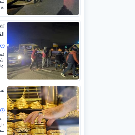
بين
تف
الك
ا
خيم
الأ
تواز
سعر
ا
سجل