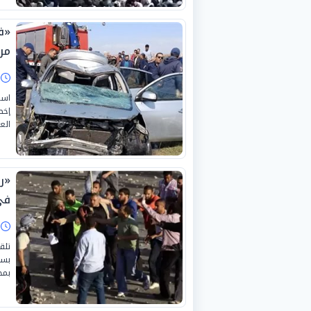
«ف
مر
ا
است
إخط
الع
«ر
في
ا
تلق
بسب
بمح