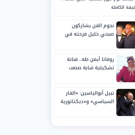
يقة الكاملة
نجوم الفن يشاركون
صبحي خليل فرحته في
حفل زفاف ابنته
روفانا أيمن طه.. فنانة
تشكيلية شابة صنعت
اسمها بالإبداع وحصدت
الجوائز منذ الصغر
نبيل أبوالياسين: «الفار
السياسي» و«ديكتاتورية
الميم» يدفنان «نزاهة
الفيفا».. وإقالة
«إنفانتينو» باتت حتمية