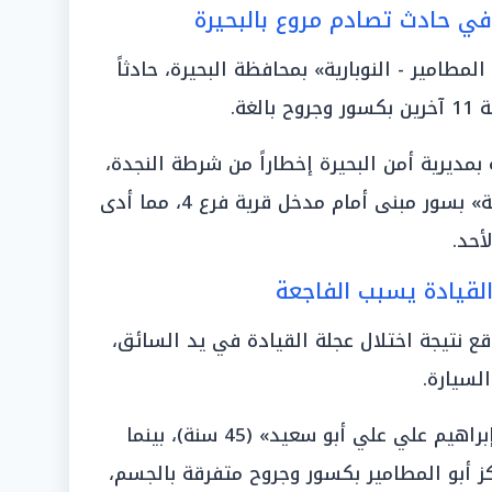
امير - النوبارية» بمحافظة البحيرة، حادثاً
غة.
 بمديرية أمن البحيرة إخطاراً من شرطة النجدة،
يفيد باصطدام سيارة من نوع «تمناية» بسور مبنى أمام مدخل قرية فرع 4، مما أدى
أحد.
القيادة يسبب الفاجعة
قع نتيجة اختلال عجلة القيادة في يد السائق،
لسيارة.
المواطن «إبراهيم علي علي أبو سعيد» (45 سنة)، بينما
ي مركز أبو المطامير بكسور وجروح متفرقة بالجسم،