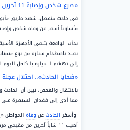
مصرع شخص وإصابة 11 آخرين في حادث تصادم مروع بالبحيرة
في حادث منفصل، شهد طريق «أبو المط
مأساوياً أسفر عن وفاة شخص وإصابة 11 آخرين بكسور وجروح بال
بدأت الواقعة بتلقي الأجهزة الأمنية
إلى تهشم السيارة بالكامل لليوم ال
«ضحايا الحادث».. اختلال عجلة 
بالانتقال والفحص، تبين أن الحادث و
مما أدى إلى فقدان السيطرة على ا
وأسفر
الحادث
عن
وفاة
أصيب 11 شاباً آخرين من مقيم