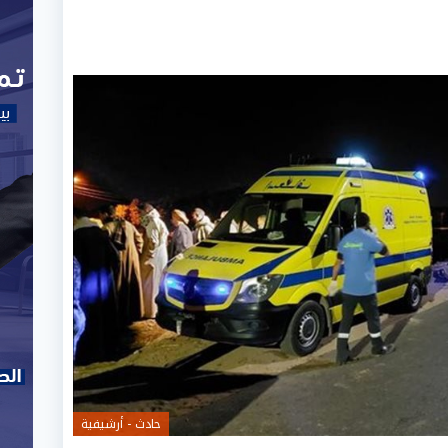
حادث - أرشيفية