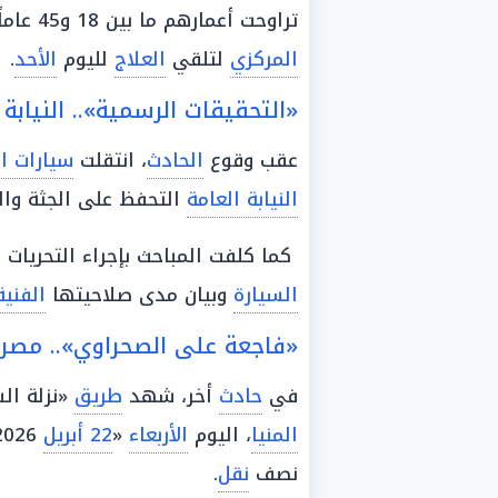
تراوحت أعمارهم ما بين 18 و45 عاماً، وتم نقلهم فوراً إلى
المركزي
لتلقي
العلاج
لليوم
الأحد
.
«التحقيقات الرسمية».. النيابة
عقب وقوع
الحادث
، انتقلت
سيارات ا
النيابة العامة
التحفظ على الجثة وال
كما كلفت المباحث بإجراء التحريات ا
السيارة
وبيان مدى صلاحيتها
الفنية
«فاجعة على الصحراوي».. مصرع
في
حادث
أخر، شهد
طريق
«نزلة ال
المنيا
، اليوم
الأربعاء
«
22 أبريل
2026»،
نصف
نقل
.