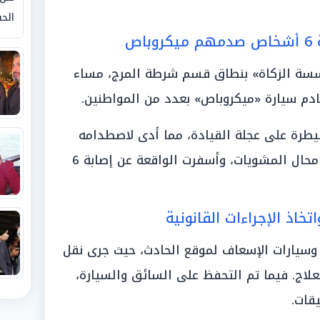
الحق
اص
ة الزكاة» بنطاق قسم شرطة المرج، مساء
صادم سيارة «ميكروباص» بعدد من المواطنين.
طرة على عجلة القيادة، مما أدى لاصطدامه
بأشخاص تصادف وجودهم أمام أحد محال المشويات، وأسفرت الواقعة عن إصابة 6
خاذ الإجراءات القانونية
ة وسيارات الإسعاف لموقع الحادث، حيث جرى نقل
اج. فيما تم التحفظ على السائق والسيارة،
يقات.