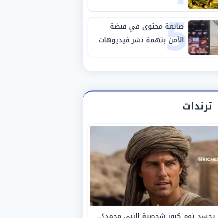
5
صانعة محتوى في قبضة
الأمن بتهمة نشر فيديوهات
خادشة للحياء
ترندات
يجسد توم كروز شخصية النبي محمد؟..