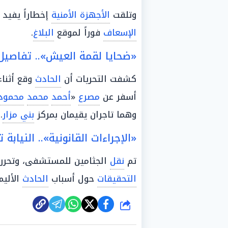
وتلقت
الأجهزة الأمنية
إخطاراً يفيد
الإسعاف
فوراً لموقع
البلاغ
.
«ضحايا لقمة العيش».. تفاصيل ا
كشفت التحريات أن
الحادث
وقع أثنا
أسفر عن
مصرع
«
أحمد
محمد
محمود
وهما تاجران يقيمان بمركز
بني مزار
.
«الإجراءات القانونية».. النيابة
تم
نقل
الجثامين للمستشفى، وتحرر
التحقيقات
حول أسباب
الحادث
الأليم 
شارك