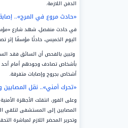
الدفن اللازمة.
«حادث مروع في المرج».. إصابة 6 أشخاص صدمهم ميكروب
في حادث منفصل، شهد شارع «مؤسس
اليوم الخميس، حادثًا مؤسفًا إثر ت
وتبين بالفحص أن السائق فقد السي
أشخاص بجروح وإصابات متفرقة.
«تحرك أمني».. نقل المصابين وات
وعلى الفور، انتقلت الأجهزة الأمني
المصابين إلى المستشفى لتلقي العل
وتحرير المحضر اللازم لمباشرة التحق