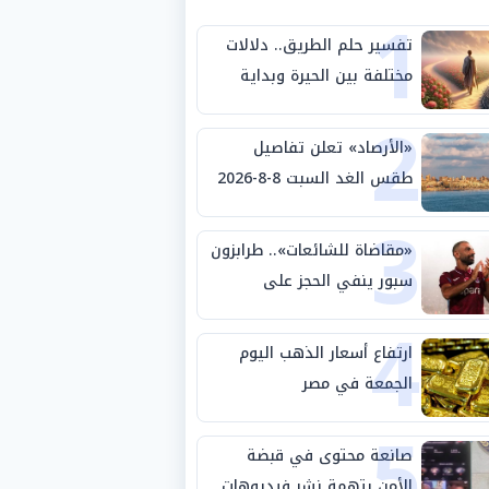
1
تفسير حلم الطريق.. دلالات
مختلفة بين الحيرة وبداية
2
مرحلة جديدة
«الأرصاد» تعلن تفاصيل
طقس الغد السبت 8-8-2026
3
والظواهر الجوية
«مقاضاة للشائعات».. طرابزون
سبور ينفي الحجز على
4
مستحقات محمد صلاح
ارتفاع أسعار الذهب اليوم
الجمعة في مصر
5
صانعة محتوى في قبضة
الأمن بتهمة نشر فيديوهات