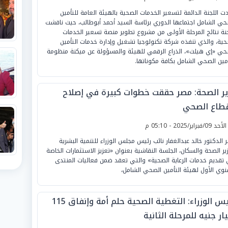
ت اللجنة الدائمة لتسعير الخدمات الصحية بالهيئة العامة للتأمين
حي الشامل اجتماعها الدوري برئاسة السيد أحمد أبوطالب، حيث ناقشت
جنة نتائج المرحلة الأولى من مشروع تطوير منصة تسعير الخدمات
حية، والذي تنفذه شركة تكنولوجيا تشغيل وإدارة خدمات التأمين
حي «إي هيلث»، الذراع الرقمي للهيئة والمسؤولة عن ميكنة منظومة
أمين الصحي الشامل بكافة مكوناتها.
ير الصحة: مصر حققت خطوات كبيرة في إصلاح
قطاع الصحي
لأحد 09/فبراير/2025 - 05:10 م
 الدكتور خالد عبدالغفار نائب رئيس مجلس الوزراء للتنمية البشرية
ير الصحة والسكان، الجلسة النقاشية بعنوان «تعزيز الاستثمارات الخاصة
تقديم خدمات الرعاية الصحية» والتي تعقد ضمن فعاليات المنتدى
نوي الأول لهيئة التأمين الصحي الشامل،
رئيس الوزراء: التغطية الصحية حلم أمة وإنفاق 115
ار جنيه للمرحلة الثانية