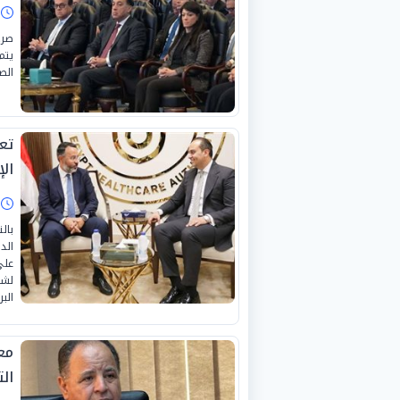
ا
صرح
الص
تعا
ال
ا
بال
الد
على
لشر
البري
مع
ال