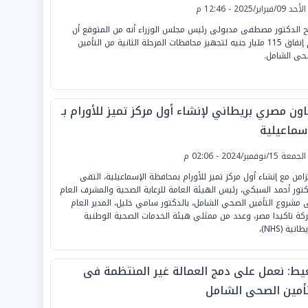
لأحد 09/فبراير/2025 - 12:46 م
 الدكتور مصطفى مدبولى رئيس مجلس الوزراء أنه من المتوقع أن
يتم إنفاق 115 مليار جنيه لتجهيز محافظات المرحلة الثانية من التأمين
حى الشامل.
ون مصري بريطاني لإنشاء أول مركز تميز للأورام بـ
إسماعيلية
لجمعة 15/نوفمبر/2024 - 02:06 م
تزامن مع إنشاء أول مركز تميز للأورام بمحافظة الإسماعيلية، التقى
كتور أحمد السبكي، رئيس الهيئة العامة للرعاية الصحية والمشرف العام
 مشروع التأمين الصحي الشامل، بالدكتور سامي خليل، المدير العام
كة تاكيدا مصر، وعدد من ممثلي هيئة الخدمات الصحية الوطنية
طانية (NHS)،
يط: نعمل على دمج العمالة غير المنتظمة فى
تأمين الصحى الشامل