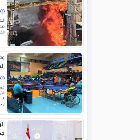
ا
شهد
ضخم
الم
وف
ال
ا
في 
الأ
كان
لاع
ال
جد