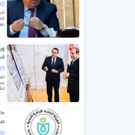
ا
أكد
الص
بتو
وز
لت
ا
أعل
ببن
الت
«ا
صح
ا