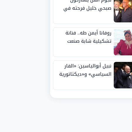
صبحي خليل فرحته في
حفل زفاف ابنته
روفانا أيمن طه.. فنانة
تشكيلية شابة صنعت
اسمها بالإبداع وحصدت
الجوائز منذ الصغر
نبيل أبوالياسين: «الفار
السياسي» و«ديكتاتورية
الميم» يدفنان «نزاهة
الفيفا».. وإقالة
«إنفانتينو» باتت حتمية