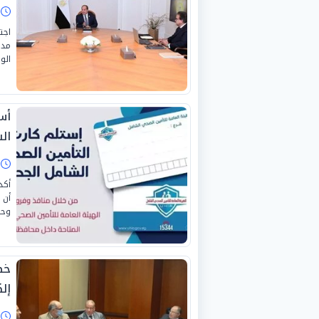
ا
اجت
مدب
الو
أس
ال
ا
أكد
وحد
خط
إل
ا