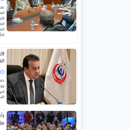
عقد
الص
الل
الص
الص
الت
وز
ال
ا
حضر
ووز
في 
الس
ملي