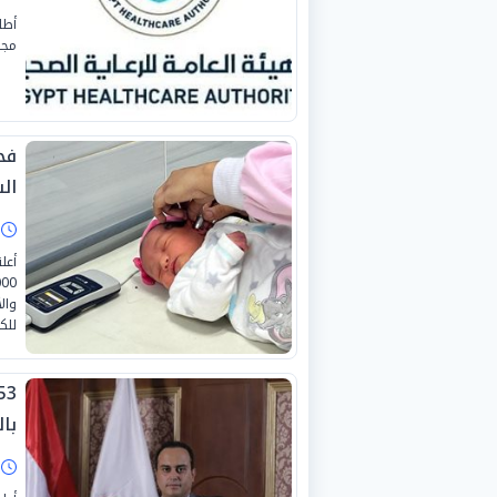
أطل
مجل
ال
ا
أعل
وال
للك
با
ا