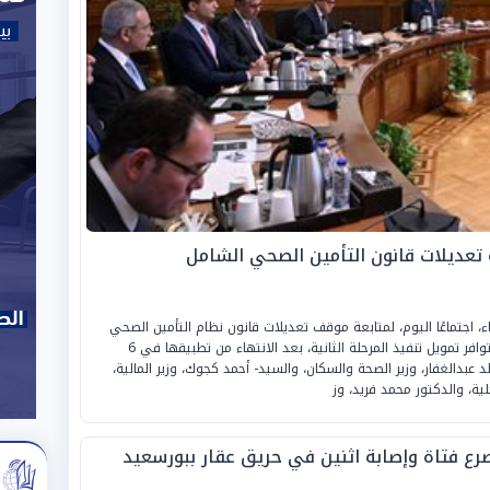
ة تعديلات قانون التأمين الصحي الشامل
اجتماعًا اليوم، لمتابعة موقف تعديلات قانون نظام التأمين الصحي
الشامل، واستعراض خطة التوسع في المنظومة وتوافر تمويل تنفيذ المرحلة الثانية، بعد الانتهاء من تطبيقها في 6
 عبدالغفار، وزير الصحة والسكان، والسيد- أحمد كجوك، وزير المالية،
لية، والدكتور محمد فريد، وز
رع فتاة وإصابة اثنين في حريق عقار ببورسعيد