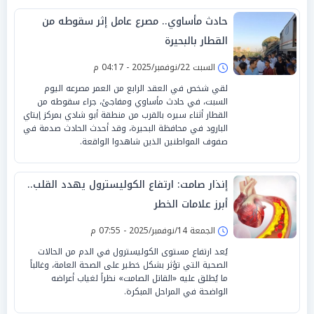
حادث مأساوي.. مصرع عامل إثر سقوطه من
القطار بالبحيرة
السبت 22/نوفمبر/2025 - 04:17 م
لقي شخص في العقد الرابع من العمر مصرعه اليوم
السبت، في حادث مأساوي ومفاجئ، جراء سقوطه من
القطار أثناء سيره بالقرب من منطقة أبو شادي بمركز إيتاي
البارود في محافظة البحيرة، وقد أحدث الحادث صدمة في
صفوف المواطنين الذين شاهدوا الواقعة.
إنذار صامت: ارتفاع الكوليسترول يهدد القلب..
أبرز علامات الخطر
الجمعة 14/نوفمبر/2025 - 07:55 م
يُعد ارتفاع مستوى الكوليسترول في الدم من الحالات
الصحية التي تؤثر بشكل خطير على الصحة العامة، وغالباً
ما يُطلق عليه «القاتل الصامت» نظراً لغياب أعراضه
الواضحة في المراحل المبكرة.