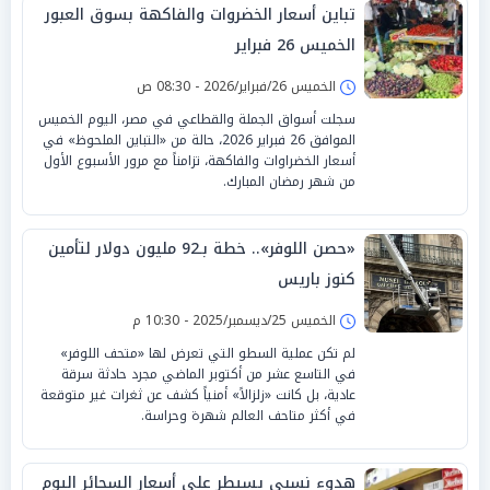
تباين أسعار الخضروات والفاكهة بسوق العبور
الخميس 26 فبراير
الخميس 26/فبراير/2026 - 08:30 ص
سجلت أسواق الجملة والقطاعي في مصر، اليوم الخميس
الموافق 26 فبراير 2026، حالة من «التباين الملحوظ» في
أسعار الخضراوات والفاكهة، تزامناً مع مرور الأسبوع الأول
من شهر رمضان المبارك.
«حصن اللوفر».. خطة بـ92 مليون دولار لتأمين
كنوز باريس
الخميس 25/ديسمبر/2025 - 10:30 م
لم تكن عملية السطو التي تعرض لها «متحف اللوفر»
في التاسع عشر من أكتوبر الماضي مجرد حادثة سرقة
عادية، بل كانت «زلزالاً» أمنياً كشف عن ثغرات غير متوقعة
في أكثر متاحف العالم شهرة وحراسة.
هدوء نسبي يسيطر على أسعار السجائر اليوم