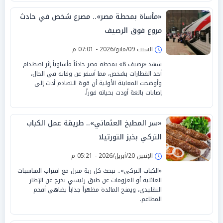
«مأساة بمحطة مصر».. مصرع شخص في حادث
مروع فوق الرصيف
السبت 09/مايو/2026 - 07:01 م
شهد «رصيف 8» بمحطة مصر حادثاً مأساوياً إثر اصطدام
أحد القطارات بشخص، مما أسفر عن وفاته في الحال،
وأوضحت المعاينة الأولية أن قوة التصادم أدت إلى
إصابات بالغة أودت بحياته فوراً.
«سر المطبخ العثماني».. طريقة عمل الكباب
التركي بخبز التورتيلا
الإثنين 20/أبريل/2026 - 05:21 م
«الكباب التركي».. تبحث كل ربة منزل مع اقتراب المناسبات
العائلية أو العزومات عن طبق رئيسي يخرج عن الإطار
التقليدي، ويمنح المائدة مظهراً جذاباً يضاهي أفخم
المطاعم.