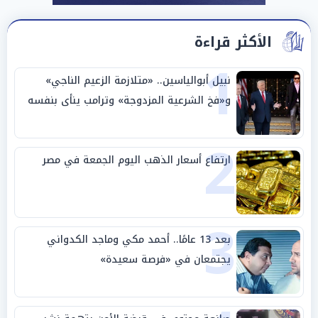
الأكثر قراءة
1
نبيل أبوالياسين.. «متلازمة الزعيم الناجي»
و«فخ الشرعية المزدوجة» وترامب ينأى بنفسه
وحليفه في «ميتم استراتيجي»
2
ارتفاع أسعار الذهب اليوم الجمعة في مصر
3
بعد 13 عامًا.. أحمد مكي وماجد الكدواني
يجتمعان في «فرصة سعيدة»