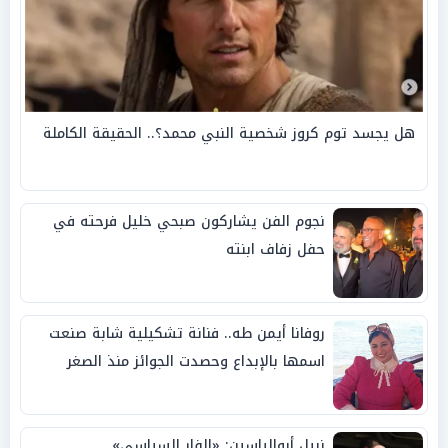
هل يجسد توم كروز شخصية النبي محمد؟.. الحقيقة الكاملة
نجوم الفن يشاركون صبحي خليل فرحته في
حفل زفاف ابنته
روفانا أيمن طه.. فنانة تشكيلية شابة صنعت
اسمها بالإبداع وحصدت الجوائز منذ الصغر
نبيل أبوالياسين: «الفار السياسي»