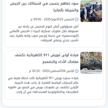
سوء تفاهم يتسبب في اشتباكات بين الجيش
والشرطة بألمانيا
الخميس 23/أكتوبر/2025 - 09:36 م
أعلن مسؤولون ألمان اليوم الخميس عن حادثة غير
مسبوقة خلال مناورات عسكرية كبيرة لـ «الجيش الألماني
(البوندسفير)» في مدينة إيردينج جنوب ولاية بافاريا، حيث
«أصيب جندي برصاص الشرطة».
قيادة أولى لبورش 911 الكهربائية تكشف
مفاجآت الأداء والتصميم
الإثنين 04/أغسطس/2025 - 03:20 م
قيادة سيارة بورش 911 الكهربائية كانت لحظة فارقة في
عالم السيارات الرياضية الفاخرة، إذ جاءت هذه التجربة
الأولى لتكشف عن طموحات بورش في الجمع بين «القوة
التقليدية» و«التكنولوجيا المستدامة» في آن واحد.