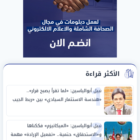
الأكثر قراءة
1
نبيل أبوالياسين: «لما تقرأ يصبح قرار»..
«هندسة الاستثمار السيادي» بين «ربط الجيب
بالوطن» و«سيادة الكلمة»
2
نبيل أبوالياسين: «الميكانيزم» فككناها
و«الاستحقاق» حتمية.. «تفعيل الإرادة» مهمة