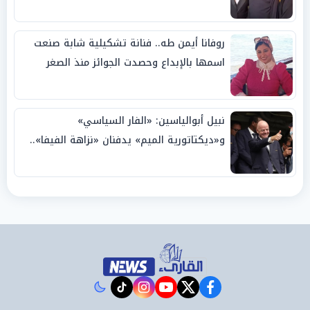
روفانا أيمن طه.. فنانة تشكيلية شابة صنعت
اسمها بالإبداع وحصدت الجوائز منذ الصغر
نبيل أبوالياسين: «الفار السياسي»
و«ديكتاتورية الميم» يدفنان «نزاهة الفيفا»..
وإقالة «إنفانتينو» باتت حتمية
instagram
tiktok
youtube
twitter
facebook