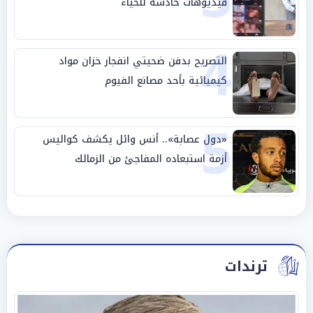
فيديوهات خادشة للحياء
4
التصريح بدفن ضحيتي انفجار خزان مواد
كيميائية بأحد مصانع الفيوم
5
«دول عصابة».. أنس وائل يكشف كواليس
أزمة استبعاده المفاجئ من الزمالك
ترندات