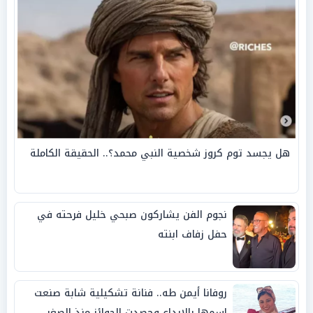
هل يجسد توم كروز شخصية النبي محمد؟.. الحقيقة الكاملة
نجوم الفن يشاركون صبحي خليل فرحته في
حفل زفاف ابنته
روفانا أيمن طه.. فنانة تشكيلية شابة صنعت
اسمها بالإبداع وحصدت الجوائز منذ الصغر