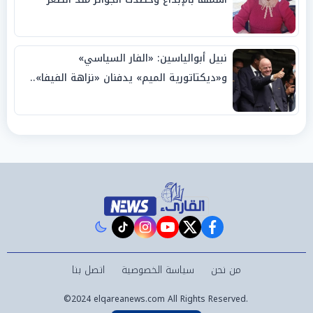
نبيل أبوالياسين: «الفار السياسي»
و«ديكتاتورية الميم» يدفنان «نزاهة الفيفا»..
وإقالة «إنفانتينو» باتت حتمية
instagram
tiktok
youtube
twitter
facebook
من نحن
سياسة الخصوصية
اتصل بنا
©2024 elqareanews.com All Rights Reserved.