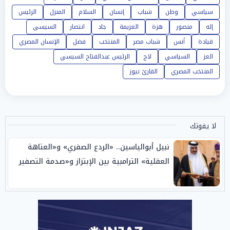
سياسي
وطن
شباب
إنسان
السلام
المنزل
الرئيس
إله
منصور
هزة
العزيمة
جاد
انتصار
السيسى
قيادة
أنس
شباب مصر
المنتخب
فضل
الإنسان المصري
العز
السياسي
لاج
الرئيس عبدالفتاح السيسي
المنتخب المصري
القارئ نيوز
لا يفوتك
نبيل أبوالياسين.. «الردع الصفري» و«العتاهة
العقلية» الترامبية بين الإبتزاز و«صدمة التصفير
السيادي» للخليج