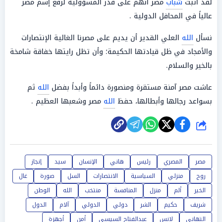
لقد أثبت
شباب
مصر أنهم على قدر المسؤولية لرفع إسم مصر
عالياً في المحافل الدولية .
نسأل
الله
العلي القدير أن يديم على مصرنا الغالية الإنتصارات
والأمجاد في ظل قيادتها الحكيمة؛ وأن تظل رايتها خفاقة شامخة
بالخير والسلام.
عاشت مصر آمنة مستقرة ومنصورة دائماً وأبداً بفضل
الله
ثم
بسواعد رجالها وأبطالها، حفظ
الله
مصر وشعبها العظيم .
شارك
مصر
المصري
رئيس
هاني
الإنسان
سيد
إنجاز
روح
منزلي
السياسية
الانتصارات
السل
صورة
غال
الخير
ألم
منزل
المنافسة
منتخب
الله
الوطن
شريف
حكيم
الشر
دولي
الدولي
آلام
الدول
التهاني
لانس
عبدالفتاح السيسي
أمن
أجهزة