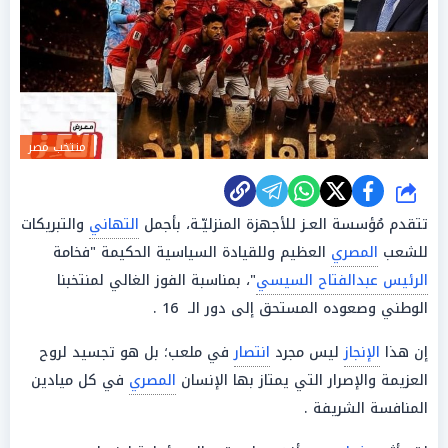
منتخب مصر
شارك
تتقدم مُؤسسة العـز للأجهزة المنزليّـة، بأجمل
التهاني
والتبريكات
للشعب
المصري
العظيم وللقيادة السياسية الحكيمة "فخامة
الرئيس عبدالفتاح السيسي
"، بمناسبة الفوز الغالي لمنتخبنا
الوطني وصعوده المستحق إلى دور الـ 16 .
إن هذا
الإنجاز
ليس مجرد
انتصار
في ملعب؛ بل هو تجسيد لروح
العزيمة والإصرار التي يمتاز بها الإنسان
المصري
في كل ميادين
المنافسة الشريفة .