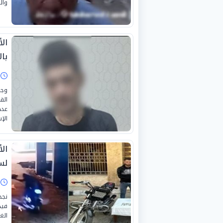
وال
با
ا
وجه
الق
عدد
الإ
ال
لس
ا
نجح
فيد
الغ