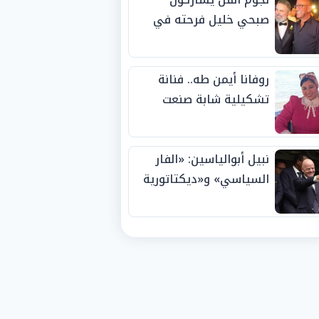
صبحي خليل فرحته في
حفل زفاف ابنته
روفانا أيمن طه.. فنانة
تشكيلية شابة صنعت
اسمها بالإبداع وحصدت
الجوائز منذ الصغر
نبيل أبوالياسين: «الفار
السياسي» و«ديكتاتورية
الميم» يدفنان «نزاهة
الفيفا».. وإقالة
«إنفانتينو» باتت حتمية