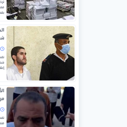
ترخ
ممث
بقط
ال
شه
ا
نفذ
شنق
إعل
ال
من
ا
تفح
منص