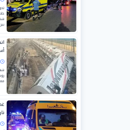
تحو
حاد
بين
ان
أس
ا
شهد
روس
معد
غم
نا
ا