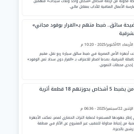
ة مكونة من أربعة أشخاص «شخص واحد وثلاث سيدات» متهمين
ارسة الأعمال المنافية للآداب بمقابل مالي.
يحة سائق.. ضبط متهم بـ«الفرار بوقود مجاني»
لشرقية
لأربعاء 01/أكتوبر/2025 - 10:20 م
ت أجهزة الأمن المصرية في ضبط سائق سيارة ربع نقل، مقيم
افظة الشرقية، بعدما اضطر للاعتراف بـ «الفرار دون سداد ثمن الوقود»
إحدى محطات التموين.
ضبط 5 أشخاص بحوزتهم 18 قطعة أثرية
لإثنين 22/سبتمبر/2025 - 06:36 م
إطار جهودها المستمرة لحماية التراث الحضاري لمصر، تمكنت الأجهزة
منية من إحباط محاولة للتنقيب غير المشروع عن الآثار في منطقة
درشين بالجيزة.