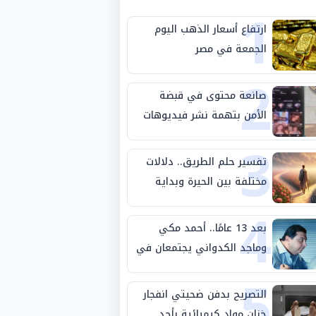
1
ارتفاع أسعار الذهب اليوم
الجمعة في مصر
2
صانعة محتوى في قبضة
الأمن بتهمة نشر فيديوهات
3
خادشة للحياء
تفسير حلم الطريق.. دلالات
مختلفة بين الحيرة وبداية
4
مرحلة جديدة
بعد 13 عامًا.. أحمد مكي
وماجد الكدواني يجتمعان في
5
«فرصة سعيدة»
التصريح بدفن ضحيتي انفجار
خزان مواد كيميائية بأحد