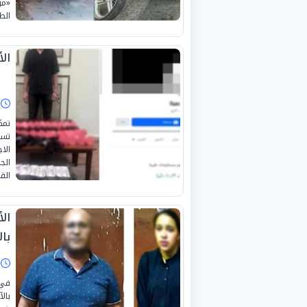
«مو
الط
ال
ا
تمك
تست
الا
الج
الق
ال
با
ا
في 
بال