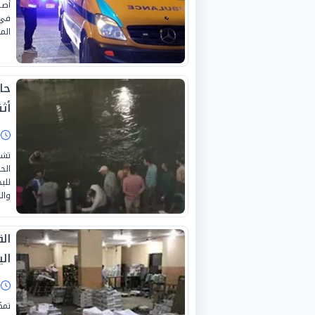
أصي
في 
الم
حا
أثن
ا
تشه
الح
للب
وال
ال
الي
ا
تمك