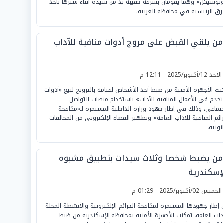
توسيكل» وهما يقومان بسرقة حقيبة يد من سيدة أثناء سيرها بأحد
رق الرئيسية في محافظة الغربية.
أمن يلقي القبض على مروج أدوات منافية للآداب
لأحد 12/أكتوبر/2025 - 12:11 م
نت الأجهزة الأمنية من ضبط أحد الأشخاص لقيامه بالترويج لبيع «أدوات
خدم في الأعمال المنافية للآداب» باستخدام منصات التواصل
جتماعي، وذلك في إطار جهود وزارة الداخلية المستمرة لـ«مكافحة
رائم المنافية للآداب العامة» وتطهير الفضاء الإلكتروني من المخالفات
انونية،
أمن يضبط شخصا وثلاث سيدات بتطبيق مشبوه
لإسكندرية
لخميس 02/أكتوبر/2025 - 01:29 م
إطار جهودها المستمرة لمكافحة الجرائم الإلكترونية والأنشطة المخلة
آداب العامة، تمكنت الأجهزة الأمنية بمحافظة الإسكندرية من ضبط