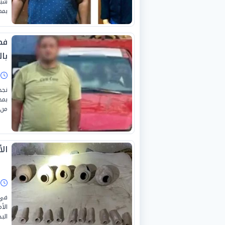
شبك
بمم
فض
با
ا
نجح
بمح
من 
الأمن ي
ا
في 
الأ
الب