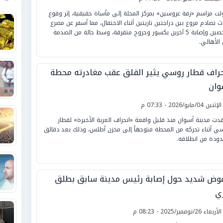
لت مراسم «زفة عروسين» بمركز المحلة إلى مأساة حقيقية، إثر وقوع
ث تصادم مروع بين دراجتين ناريتين أثناء الاحتفال، مما أسفر عن مصرع
شخصين وإصابة 5 آخرين بكسور وجروح متفرقة، وسط حالة من الصدمة
 الأهالي.
حراف قطار روسي يثير القلق عقب مغادرته محطة
وان
لإثنين 04/مايو/2026 - 07:33 م
ت مدينة أسوان منذ قليل واقعة «انحراف العربة الأخيرة» لقطار
ي أثناء تحركه من المحطة متوجهاً إلى مخزن أطلس، وذلك بعد دقائق
ودة من انطلاقه.
وض شديد حول إصابة رئيس مدينة سابق بطلق
ري
لأربعاء 26/نوفمبر/2025 - 08:23 م