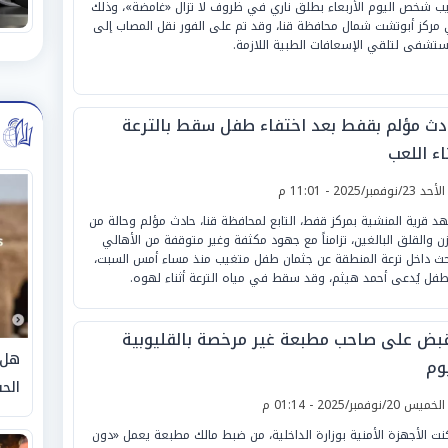
ب شخص اليوم الأربعاء بطلق ناري في ظروف لا تزال «غامضة»، وذلك
مركز أبوتشت شمال محافظة قنا، وقد تم على الفور نقل المصاب إلى
ستشفى لتلقي الإسعافات الطبية اللازمة.
دث مؤلم بقفط بعد اختفاء طفل سقط بالترعة
اء اللعب
لأحد 23/نوفمبر/2025 - 11:01 م
د قرية المنشية بمركز قفط، التابع لمحافظة قنا، حادث مؤلم وحالة من
زن والقلق البالغين، تزامناً مع جهود مكثفة وغير متوقفة من الأهالي
حث داخل ترعة المنطقة عن جثمان طفل متغيب منذ مساء أمس السبت،
طفل يُدعى أحمد هيثم، وقد سقط في مياه الترعة أثناء لهوه.
قبض على صاحب مطبعة غير مرخصة بالقليوبية
هل 
وم
الحق
لخميس 20/نوفمبر/2025 - 01:14 م
نت الأجهزة الأمنية بوزارة الداخلية، من ضبط مالك مطبعة يعمل «دون