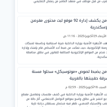
ضرب من قبل موظف في معهد العاشر من رمضان التعليمي.
الأمن يكشف إدارة 92 موقع لبث محتوى مقرصن
لإسكندرية
لأربعاء 29/أكتوبر/2025 - 11:16 ص
ت الأجهزة الأمنية بوزارة الداخلية ضربة استباقية وحاسمة لشبكات
رصنة الإلكترونية، حيث تمكنت من ضبط أحد الأشخاص قام بإنشاء وإدارة
 ضخم من المواقع الإلكترونية المخالفة للقانون في نطاق محافظة
سكندرية.
أمن يضبط لصوص «موتوسيكل» سحلوا مسنة
رقة حقيبتها بالغربية
لسبت 18/أكتوبر/2025 - 02:59 م
ت الأجهزة الأمنية بوزارة الداخلية في كشف ملابسات وتفاصيل مقطع
يو انتشر على نطاق واسع بمواقع التواصل الاجتماعي، أثار حالة من
ضب والاستياء الشعبي، ظهر فيه شخصان يستقلان دراجة نارية