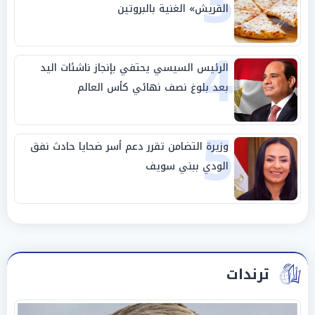
3
القريش» الغنية بالبروتين
4
الرئيس السيسي يحتفي بإنجاز ناشئات اليد
بعد بلوغ نصف نهائي كأس العالم
5
وزيرة التضامن تقرر دعم أسر ضحايا حادث نفق
الودي ببني سويف
ترندات