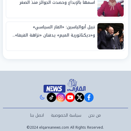
اسمها بالإبداع وحصدت الجوائز منذ الصغر
نبيل أبوالياسين: «الفار السياسي»
و«ديكتاتورية الميم» يدفنان «نزاهة الفيفا»..
وإقالة «إنفانتينو» باتت حتمية
instagram
tiktok
youtube
twitter
facebook
من نحن
سياسة الخصوصية
اتصل بنا
©2024 elqareanews.com All Rights Reserved.