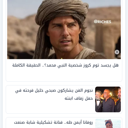
هل يجسد توم كروز شخصية النبي محمد؟.. الحقيقة الكاملة
نجوم الفن يشاركون صبحي خليل فرحته في
حفل زفاف ابنته
روفانا أيمن طه.. فنانة تشكيلية شابة صنعت