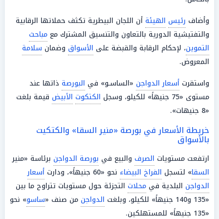
وأضاف
رئيس
الهيئة
أن اللجان البيطرية تكثف حملاتها الرقابية
والتفتيشية الدورية بالتعاون والتنسيق المشترك مع
مباحث
التموين
، لإحكام الرقابة والقبضة على
الأسواق
وضمان
سلامة
المعروض.
واستقرت
أسعار الدواجن
«الساسـو» في
البورصة
ذاتها عند
مستوى «75 جنيهاً» للكيلو، وسجل
الكتكوت
الأبيض
قيمة بلغت
«8 جنيهات».
خريطة الأسعار في بورصة «منير السقا» والكتكيت
بالأسواق
ارتفعت مستويات
الصرف
والبيع في
بورصة الدواجن
برئاسة «منير
السقا
» لتسجل
الفراخ البيضاء
نحو «60 جنيهاً»، ودارت
أسعار
الدواجن
البلدية في
محلات
التجزئة حول مستويات تتراوح ما بين
«135 و140 جنيهاً» للكيلو، وبلغت
الدواجن
من صنف «
ساسو
» نحو
«135 جنيهاً» للمستهلكين.