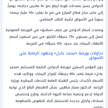
الدواجن يسير بمعدلات قوية ليبلغ نحو «4 ملايين دجاجة» يومياً،
إلى جانب نجاح قطاع المزارع في ضخ ما يقارب «16 مليار بيضة»
سنوياً في الأسواق لتلبية الطلب المتنامي.
وصعدت أسعار الدواجن من صنف «ساسو» في البورصة العمومية
لتصل إلى مستوى «75 جنيهاً» للكيلو، في حين استقرت أسعار
الأمهات البيضاء عند حدود «43 جنيهًا» في المزرعة.
تداولات بورصة «محمد عادل» وجهود الرقابة على
الأسواق
دون المؤشر السعري لبورصة الدواجن التابعة للمستثمر «محمد
عادل» قيمة بلغت «60 جنيهاً» للفراخ البيضاء، وواكبت هذه
الأسعار تأكيدات رئيس الهيئة العامة للخدمات البيطرية بوزارة
الزراعة، الدكتور ممتاز شاهين، بشأن الاهتمام البالغ الذي توليه
الدولة لدعم وتنمية صناعة الثروة الداجنة، وطرح وتخصيص
مساحات وأراضٍ جديدة للاستثمار الجاد للنهوض بالمنظومة
بالكامل.