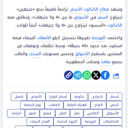
وشهد
قطاع
الكتكوت
الأبيض
تراجعاً طفيفاً بنحو «جنيهين»
ليتراوح
السعر
في
الأسواق
ما بين «4 و5 جنيهات»، وتطابق معه
الكتكوت
«السسو» ليتراوح بين «4 و5 جنيهات» أيضاً للواحد.
واختتمت
البورصة
تقريرها بتسجيل كيلو
الأمهات
البيضاء قيمة
استقرت عند حدود «43 جنيهًا»، وسط تطلعات وتوقعات من
المنتجين باستقرار
الأسواق
وتحسن مستويات
السحب
والطلب
بجميع
منافذ
ومحلات الجمهورية.
شارك
أسعار
الدواجن
حكومة
أسعار الفراخ
الأمراض
العمل
البيض
الفراخ
الهيئة العامة
العملات
يوم الجمعة
الأسواق
العالمي
عمل
النقل
مصنع
طيور
اجراءات
المحافظات
البورصة
الثروة الداجنة
الفراخ البيضاء