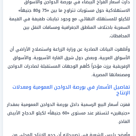
دارت أسعار الفراخ البيضاء في بورصة الدواجن والأسواق
الاستهلاكية حول مستويات تتراوح ما بين «75 و80 جنيهاً»
للكيلو للمستهلك النهائي، مع وجود تباينات طفيفة في القيمة
السعرية باختلاف المناطق الجغرافية ومسافات النقل بين
المحافظات.
وأظهرت البيانات الصادرة عن وزارة الزراعة واستصلاح الأراضي أن
الأسواق العربية، وبعض دول شرق القارة الآسيوية، والأسواق
الإفريقية برزت مؤخراً كأهم الوجهات المستقبلة لصادرات الدواجن
ومصنعاتها المصرية.
تفاصيل الأسعار في بورصة الدواجن العمومية ومعدلات
الإنتاج
قفزت أسعار البيع الرسمية داخل بورصة الدواجن العمومية بمقدار
«جنيهين» لتستقر عند مستوى «60 جنيهاً» لكيلو الدجاج الأبيض
الفاخر.
وأوضح رئيس الشعبة في تصريحاته أن حجم الإنتاج المحلي من