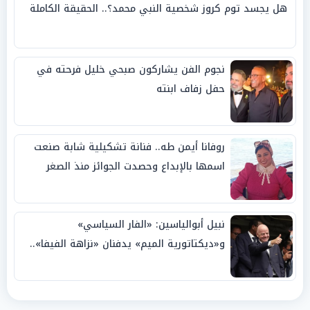
هل يجسد توم كروز شخصية النبي محمد؟.. الحقيقة الكاملة
نجوم الفن يشاركون صبحي خليل فرحته في
حفل زفاف ابنته
روفانا أيمن طه.. فنانة تشكيلية شابة صنعت
اسمها بالإبداع وحصدت الجوائز منذ الصغر
نبيل أبوالياسين: «الفار السياسي»
و«ديكتاتورية الميم» يدفنان «نزاهة الفيفا»..
وإقالة «إنفانتينو» باتت حتمية