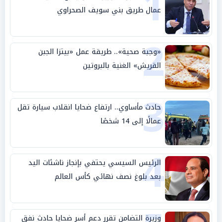
1
عمال طريق بني سويف الصحراوي
2
«وجبة صحية».. طريقة عمل «بيتزا الجبن
القريش» الغنية بالبروتين
3
حادث مأساوي.. ارتفاع ضحايا انقلاب سيارة تقل
عمالًا إلى 14 شخصًا
4
الرئيس السيسي يحتفي بإنجاز ناشئات اليد
بعد بلوغ نصف نهائي كأس العالم
وزيرة التضامن تقرر دعم أسر ضحايا حادث نفق