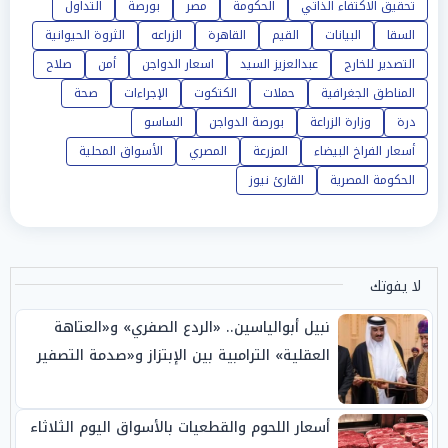
تحقيق الاكتفاء الذاتي
الحكومة
مصر
بورصة
التداول
السقا
البيانات
القيم
القاهرة
الزراعه
الثروة الحيوانية
التصدير للخارج
عبدالعزيز السيد
اسعار الدواجن
أمن
صلاح
المناطق الجغرافية
حملات
الكتكوت
الإجراءات
صحة
درة
وزارة الزراعة
بورصة الدواجن
الساسو
أسعار الفراخ البيضاء
المزرعة
المصري
الأسواق المحلية
الحكومة المصرية
القارئ نيوز
لا يفوتك
نبيل أبوالياسين.. «الردع الصفري» و«العتاهة
العقلية» الترامبية بين الإبتزاز و«صدمة التصفير
السيادي» للخليج
أسعار اللحوم والقطعيات بالأسواق اليوم الثلاثاء