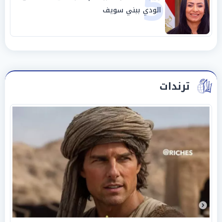
5
الودي ببني سويف
ترندات