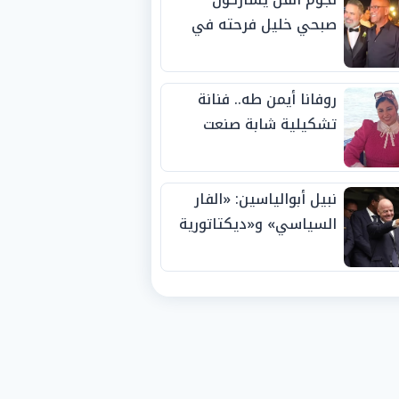
صبحي خليل فرحته في
حفل زفاف ابنته
روفانا أيمن طه.. فنانة
تشكيلية شابة صنعت
اسمها بالإبداع وحصدت
الجوائز منذ الصغر
نبيل أبوالياسين: «الفار
السياسي» و«ديكتاتورية
الميم» يدفنان «نزاهة
الفيفا».. وإقالة
«إنفانتينو» باتت حتمية