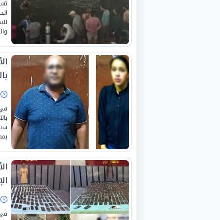
تشه
الح
للب
وال
ال
با
ا
في 
بال
شبك
بمم
ال
ال
ا
في 