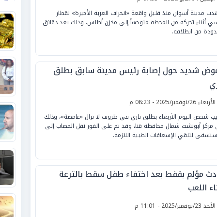
ت مدينة أسوان منذ قليل واقعة «انحراف العربة الأخيرة» لقطار
ي أثناء تحركه من المحطة متوجهاً إلى مخزن أطلس، وذلك بعد دقائق
ودة من انطلاقه.
وض شديد حول إصابة رئيس مدينة سابق بطلق
ري
لأربعاء 26/نوفمبر/2025 - 08:23 م
ب شخص اليوم الأربعاء بطلق ناري في ظروف لا تزال «غامضة»، وذلك
مركز أبوتشت شمال محافظة قنا، وقد تم على الفور نقل المصاب إلى
ستشفى لتلقي الإسعافات الطبية اللازمة.
دث مؤلم بقفط بعد اختفاء طفل سقط بالترعة
اء اللعب
لأحد 23/نوفمبر/2025 - 11:01 م