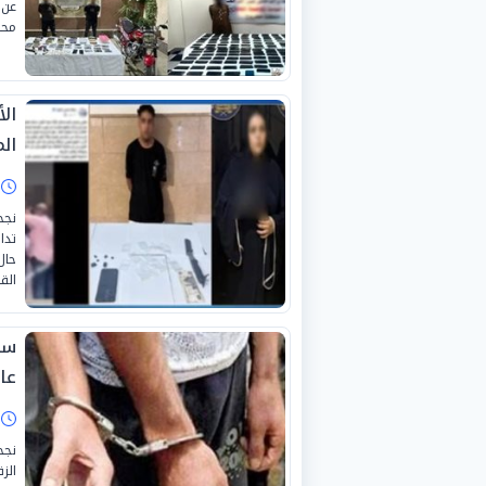
عن 
محا
ال
ال
ا
نجح
تدا
حال
القب
سق
عا
ا
نجح
الز