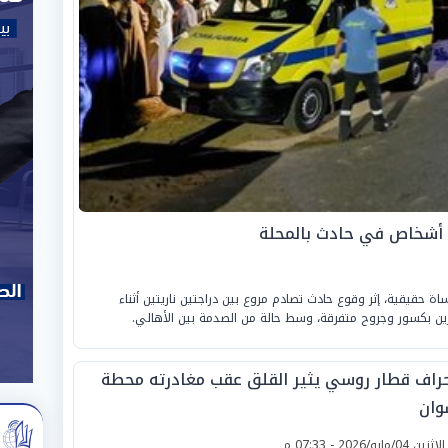
 حقيقية، إثر وقوع حادث تصادم مروع بين دراجتين ناريتين أثناء
حراف قطار روسي يثير القلق عقب مغادرته محطة
وان
لإثنين 04/مايو/2026 - 07:33 م