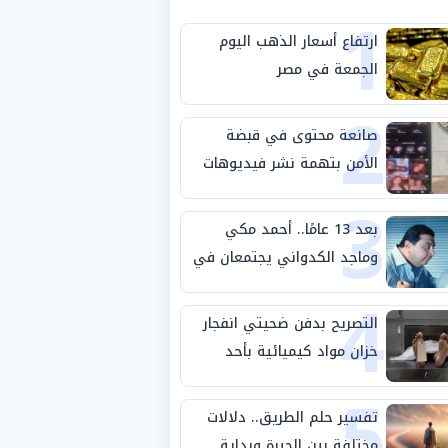
1
ارتفاع أسعار الذهب اليوم
الجمعة في مصر
2
صانعة محتوى في قبضة
الأمن بتهمة نشر فيديوهات
3
خادشة للحياء
بعد 13 عامًا.. أحمد مكي
وماجد الكدواني يجتمعان في
4
«فرصة سعيدة»
التصريح بدفن ضحيتي انفجار
خزان مواد كيميائية بأحد
5
مصانع الفيوم
تفسير حلم الطريق.. دلالات
مختلفة بين الحيرة وبداية