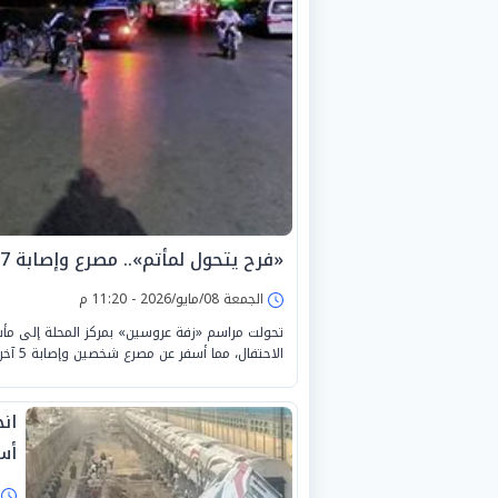
«فرح يتحول لمأتم».. مصرع وإصابة 7 أشخاص في حادث بالمحلة
الجمعة 08/مايو/2026 - 11:20 م
تحولت مراسم «زفة عروسين» بمركز المحلة إلى مأساة
الاحتفال، مما أسفر عن مصرع شخصين وإصابة 5 آخرين بكسور وجروح متفرقة، وسط حالة من الصدمة بين الأهالي.
ان
أس
ا