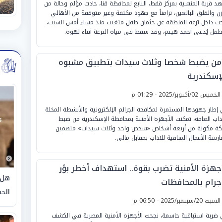
د قرية المنشية بمركز قفط، التابع لمحافظة قنا، حادث مؤلم وحالة من
زن والقلق البالغين، تزامناً مع جهود مكثفة وغير متوقفة من الأهالي
حث داخل ترعة المنطقة عن جثمان طفل متغيب منذ مساء أمس السبت،
طفل يُدعى أحمد هيثم، وقد سقط في مياه الترعة أثناء لهوه.
أمن يضبط شخصا وثلاث سيدات بتطبيق مشبوه
لإسكندرية
لخميس 02/أكتوبر/2025 - 01:29 م
إطار جهودها المستمرة لمكافحة الجرائم الإلكترونية والأنشطة المخلة
آداب العامة، تمكنت الأجهزة الأمنية بمحافظة الإسكندرية من ضبط
ة مكونة من أربعة أشخاص «شخص واحد وثلاث سيدات» متهمين
ارسة الأعمال المنافية للآداب بمقابل مالي.
أجهزة الأمنية تضرب بقوة.. استهداف أخطر بؤر
هل 
إجرام بالمحافظات
الحق
لسبت 20/سبتمبر/2025 - 06:50 م
ضربة استباقية حاسمة، نجحت الأجهزة الأمنية المصرية في الكشف