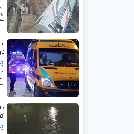
شهد
روس
معد
غم
نا
ا
أصي
في 
الم
حا
أثن
ا