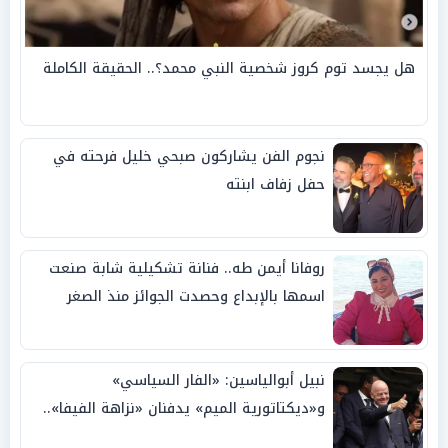
هل يجسد توم كروز شخصية النبي محمد؟.. الحقيقة الكاملة
نجوم الفن يشاركون صبحي خليل فرحته في
حفل زفاف ابنته
روفانا أيمن طه.. فنانة تشكيلية شابة صنعت
اسمها بالإبداع وحصدت الجوائز منذ الصغر
نبيل أبوالياسين: «الفار السياسي»
و«ديكتاتورية الميم» يدفنان «نزاهة الفيفا»..
وإقالة «إنفانتينو» باتت حتمية