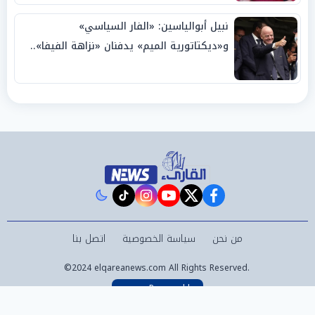
نبيل أبوالياسين: «الفار السياسي»
و«ديكتاتورية الميم» يدفنان «نزاهة الفيفا»..
وإقالة «إنفانتينو» باتت حتمية
instagram
tiktok
youtube
twitter
facebook
من نحن
سياسة الخصوصية
اتصل بنا
©2024 elqareanews.com All Rights Reserved.
Powered by