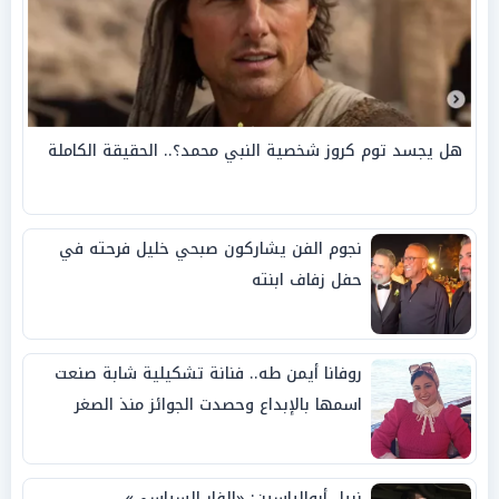
هل يجسد توم كروز شخصية النبي محمد؟.. الحقيقة الكاملة
نجوم الفن يشاركون صبحي خليل فرحته في
حفل زفاف ابنته
روفانا أيمن طه.. فنانة تشكيلية شابة صنعت
اسمها بالإبداع وحصدت الجوائز منذ الصغر
نبيل أبوالياسين: «الفار السياسي»