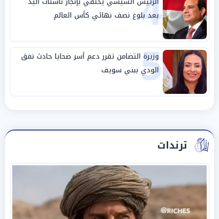
4
الرئيس السيسي يحتفي بإنجاز ناشئات اليد
بعد بلوغ نصف نهائي كأس العالم
5
وزيرة التضامن تقرر دعم أسر ضحايا حادث نفق
الودي ببني سويف
ترندات