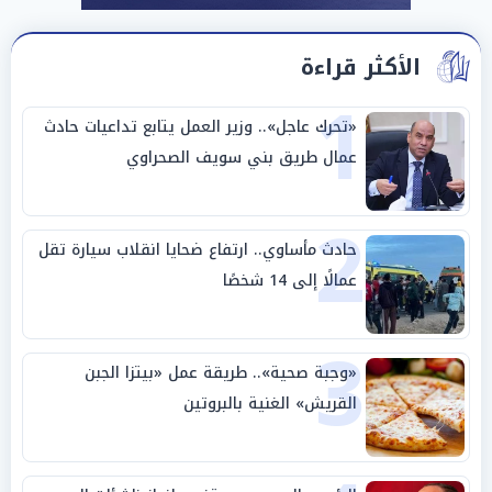
الأكثر قراءة
1
«تحرك عاجل».. وزير العمل يتابع تداعيات حادث
عمال طريق بني سويف الصحراوي
2
حادث مأساوي.. ارتفاع ضحايا انقلاب سيارة تقل
عمالًا إلى 14 شخصًا
3
«وجبة صحية».. طريقة عمل «بيتزا الجبن
القريش» الغنية بالبروتين