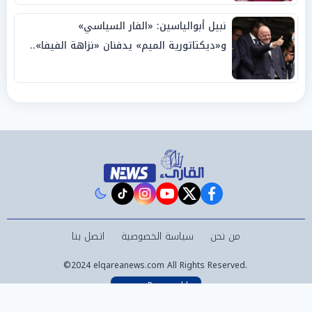
نبيل أبوالياسين: «الفار السياسي»
و«ديكتاتورية الميم» يدفنان «نزاهة الفيفا»..
وإقالة «إنفانتينو» باتت حتمية
instagram
tiktok
youtube
twitter
facebook
من نحن
سياسة الخصوصية
اتصل بنا
©2024 elqareanews.com All Rights Reserved.
Powered by