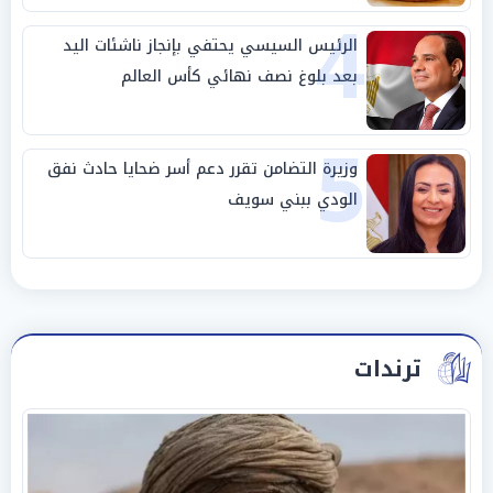
4
الرئيس السيسي يحتفي بإنجاز ناشئات اليد
بعد بلوغ نصف نهائي كأس العالم
5
وزيرة التضامن تقرر دعم أسر ضحايا حادث نفق
الودي ببني سويف
ترندات