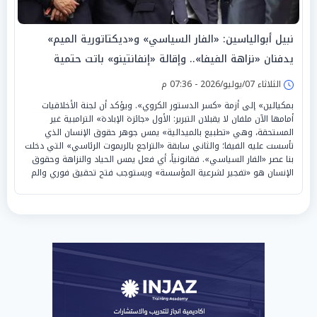
نبيل أبوالياسين: «الفار السياسي» و«ديكتاتورية الميم»
يدفنان «نزاهة الفيفا».. وإقالة «إنفانتينو» باتت حتمية
الثلاثاء 07/يوليو/2026 - 07:36 م
بمكيالين» إلى أزمة «كسر الدستور الكروي». ويؤكد أن لجنة الأخلاقيات
أمامها الآن ملفان لا يقبلان التبرير: الأول «جائزة الإبادة» الترامبية غير
المستحقة، وهي «تطبيع بالميدالية» يمس جوهر حقوق الإنسان الذي
تأسست عليه الفيفا؛ والثاني سابقة «التراجع بالريموت الرئاسي» التي دخلت
بنا عصر «الفار السياسي». فقانونياً، أي فعل يمس الحياد والنزاهة وحقوق
الإنسان هو «تفجير لشرعية المؤسسة» ويستوجب فتح تحقيق فوري والم