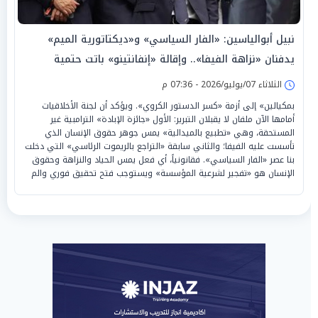
نبيل أبوالياسين: «الفار السياسي» و«ديكتاتورية الميم»
يدفنان «نزاهة الفيفا».. وإقالة «إنفانتينو» باتت حتمية
الثلاثاء 07/يوليو/2026 - 07:36 م
بمكيالين» إلى أزمة «كسر الدستور الكروي». ويؤكد أن لجنة الأخلاقيات
أمامها الآن ملفان لا يقبلان التبرير: الأول «جائزة الإبادة» الترامبية غير
المستحقة، وهي «تطبيع بالميدالية» يمس جوهر حقوق الإنسان الذي
تأسست عليه الفيفا؛ والثاني سابقة «التراجع بالريموت الرئاسي» التي دخلت
بنا عصر «الفار السياسي». فقانونياً، أي فعل يمس الحياد والنزاهة وحقوق
الإنسان هو «تفجير لشرعية المؤسسة» ويستوجب فتح تحقيق فوري والم