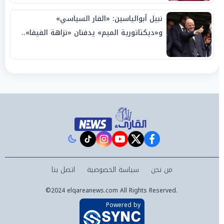
نبيل أبوالياسين: «الفار السياسي»
و«ديكتاتورية الميم» يدفنان «نزاهة الفيفا»..
وإقالة «إنفانتينو» باتت حتمية
instagram
tiktok
youtube
twitter
facebook
من نحن
سياسة الخصوصية
اتصل بنا
©2024 elqareanews.com All Rights Reserved.
Powered by