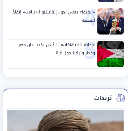
4
«الفيفا» ينفي لجوء إنفانتينو لـ«ترامب» إنقاذًا
لمنصبه
5
«إدانة للانتهاكات».. الأردن يؤيد بيان مصر
وقطر وتركيا حول غزة
ترندات