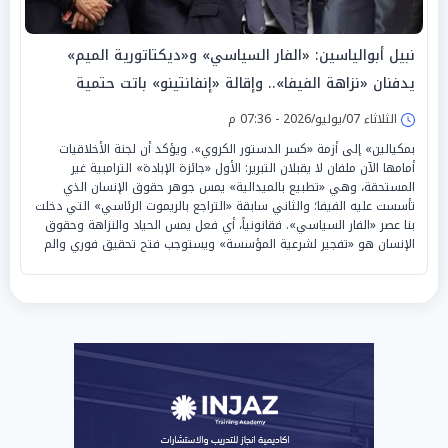
نبيل أبوالياسين: «الفار السياسي» و«ديكتاتورية الميم»
يدفنان «نزاهة الفيفا».. وإقالة «إنفانتينو» باتت حتمية
الثلاثاء 07/يوليو/2026 - 07:36 م
بمكيالين» إلى أزمة «كسر الدستور الكروي». ويؤكد أن لجنة الأخلاقيات
أمامها الآن ملفان لا يقبلان التبرير: الأول «جائزة الإبادة» الترامبية غير
المستحقة، وهي «تطبيع بالميدالية» يمس جوهر حقوق الإنسان الذي
تأسست عليه الفيفا؛ والثاني سابقة «التراجع بالريموت الرئاسي» التي دخلت
بنا عصر «الفار السياسي». فقانونياً، أي فعل يمس الحياد والنزاهة وحقوق
الإنسان هو «تفجير لشرعية المؤسسة» ويستوجب فتح تحقيق فوري والم