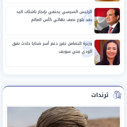
4
الرئيس السيسي يحتفي بإنجاز ناشئات اليد
بعد بلوغ نصف نهائي كأس العالم
5
وزيرة التضامن تقرر دعم أسر ضحايا حادث نفق
الودي ببني سويف
ترندات