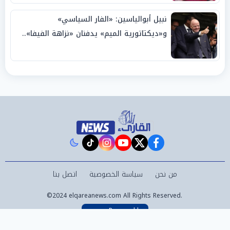
نبيل أبوالياسين: «الفار السياسي»
و«ديكتاتورية الميم» يدفنان «نزاهة الفيفا»..
وإقالة «إنفانتينو» باتت حتمية
instagram
tiktok
youtube
twitter
facebook
من نحن
سياسة الخصوصية
اتصل بنا
©2024 elqareanews.com All Rights Reserved.
Powered by