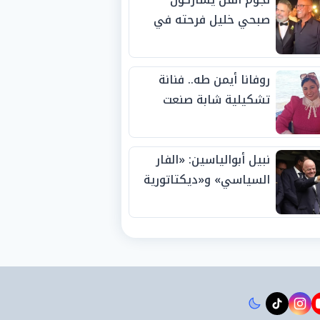
صبحي خليل فرحته في
حفل زفاف ابنته
روفانا أيمن طه.. فنانة
تشكيلية شابة صنعت
اسمها بالإبداع وحصدت
الجوائز منذ الصغر
نبيل أبوالياسين: «الفار
السياسي» و«ديكتاتورية
الميم» يدفنان «نزاهة
الفيفا».. وإقالة
«إنفانتينو» باتت حتمية
instagram
tiktok
youtub
t