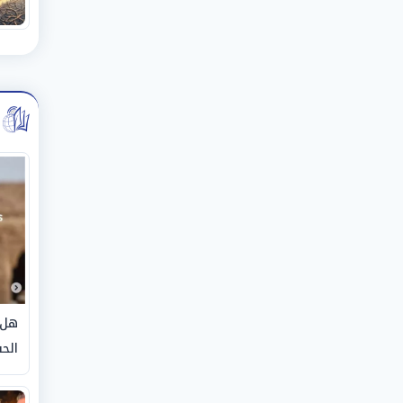
هل 
الحق