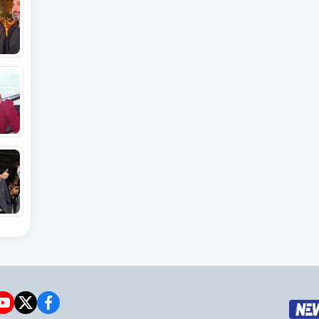
e
witter
facebook