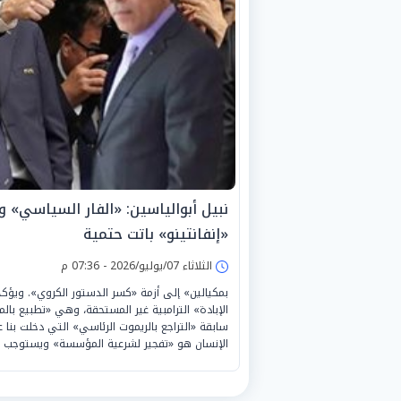
نبيل أبوالياسين: «الفار السياسي» و«
«إنفانتينو» باتت حتمية
الثلاثاء 07/يوليو/2026 - 07:36 م
بمكيالين» إلى أزمة «كسر الدستور الكروي». ويؤكد أن 
الإبادة» الترامبية غير المستحقة، وهي «تطبيع با
سابقة «التراجع بالريموت الرئاسي» التي دخلت بنا 
الإنسان هو «تفجير لشرعية المؤسسة» ويستوجب 