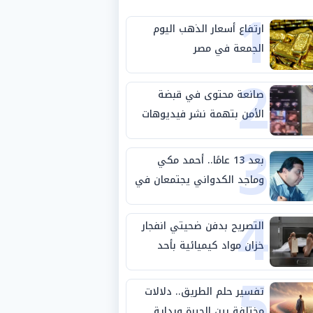
1
ارتفاع أسعار الذهب اليوم
الجمعة في مصر
2
صانعة محتوى في قبضة
الأمن بتهمة نشر فيديوهات
3
خادشة للحياء
بعد 13 عامًا.. أحمد مكي
وماجد الكدواني يجتمعان في
4
«فرصة سعيدة»
التصريح بدفن ضحيتي انفجار
خزان مواد كيميائية بأحد
5
مصانع الفيوم
تفسير حلم الطريق.. دلالات
مختلفة بين الحيرة وبداية