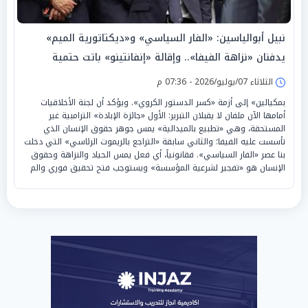
نبيل أبوالياسين: «الفار السياسي» و«ديكتاتورية الميم»
يدفنان «نزاهة الفيفا».. وإقالة «إنفانتينو» باتت حتمية
الثلاثاء 07/يوليو/2026 - 07:36 م
بمكيالين» إلى أزمة «كسر الدستور الكروي». ويؤكد أن لجنة الأخلاقيات
أمامها الآن ملفان لا يقبلان التبرير: الأول «جائزة الإبادة» الترامبية غير
المستحقة، وهي «تطبيع بالميدالية» يمس جوهر حقوق الإنسان الذي
تأسست عليه الفيفا؛ والثاني سابقة «التراجع بالريموت الرئاسي» التي دخلت
بنا عصر «الفار السياسي». فقانونياً، أي فعل يمس الحياد والنزاهة وحقوق
الإنسان هو «تفجير لشرعية المؤسسة» ويستوجب فتح تحقيق فوري والم