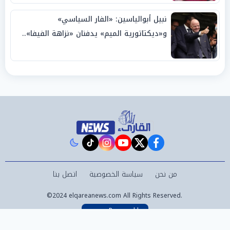
نبيل أبوالياسين: «الفار السياسي»
و«ديكتاتورية الميم» يدفنان «نزاهة الفيفا»..
وإقالة «إنفانتينو» باتت حتمية
instagram
tiktok
youtube
twitter
facebook
من نحن
سياسة الخصوصية
اتصل بنا
©2024 elqareanews.com All Rights Reserved.
Powered by