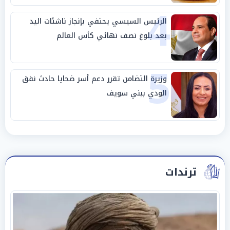
4
الرئيس السيسي يحتفي بإنجاز ناشئات اليد
بعد بلوغ نصف نهائي كأس العالم
5
وزيرة التضامن تقرر دعم أسر ضحايا حادث نفق
الودي ببني سويف
ترندات