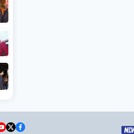
e
witter
facebook