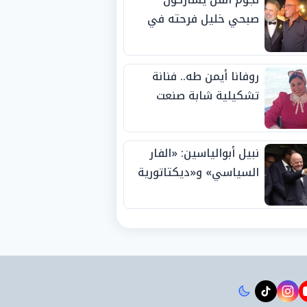
صبحي خليل فرحته في
حفل زفاف ابنته
روفانا أيمن طه.. فنانة
تشكيلية شابة صنعت
اسمها بالإبداع وحصدت
الجوائز منذ الصغر
نبيل أبوالياسين: «الفار
السياسي» و«ديكتاتورية
الميم» يدفنان «نزاهة
الفيفا».. وإقالة
«إنفانتينو» باتت حتمية
instagram
tiktok
youtub
t