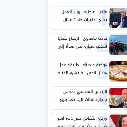
1
«تحرك عاجل».. وزير العمل
يتابع تداعيات حادث عمال
2
طريق بني سويف الصحراوي
حادث مأساوي.. ارتفاع ضحايا
انقلاب سيارة تقل عمالًا إلى
3
14 شخصًا
«وجبة صحية».. طريقة عمل
«بيتزا الجبن القريش» الغنية
4
بالبروتين
الرئيس السيسي يحتفي
بإنجاز ناشئات اليد بعد بلوغ
5
نصف نهائي كأس العالم
وزيرة التضامن تقرر دعم أسر
ضحايا حادث نفق الودي ببني