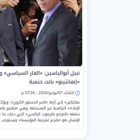
نبيل أبوالياسين: «الفار السياسي» و«
«إنفانتينو» باتت حتمية
الثلاثاء 07/يوليو/2026 - 07:36 م
بمكيالين» إلى أزمة «كسر الدستور الكروي». ويؤكد أن 
الإبادة» الترامبية غير المستحقة، وهي «تطبيع با
سابقة «التراجع بالريموت الرئاسي» التي دخلت بنا 
الإنسان هو «تفجير لشرعية المؤسسة» ويستوجب 