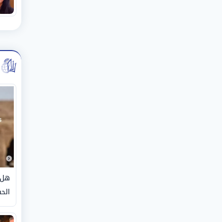
هل 
الحق