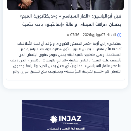
نبيل أبوالياسين: «الفار السياسي» و«ديكتاتورية الميم»
يدفنان «نزاهة الفيفا».. وإقالة «إنفانتينو» باتت حتمية
الثلاثاء 07/يوليو/2026 - 07:36 م
بمكيالين» إلى أزمة «كسر الدستور الكروي». ويؤكد أن لجنة الأخلاقيات
أمامها الآن ملفان لا يقبلان التبرير: الأول «جائزة الإبادة» الترامبية غير
المستحقة، وهي «تطبيع بالميدالية» يمس جوهر حقوق الإنسان الذي
تأسست عليه الفيفا؛ والثاني سابقة «التراجع بالريموت الرئاسي» التي دخلت
بنا عصر «الفار السياسي». فقانونياً، أي فعل يمس الحياد والنزاهة وحقوق
الإنسان هو «تفجير لشرعية المؤسسة» ويستوجب فتح تحقيق فوري والم