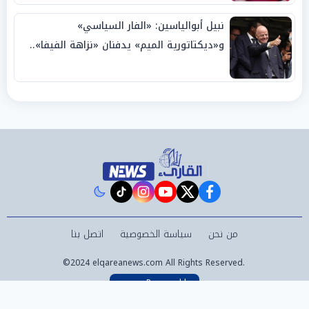
نبيل أبوالياسين: «الفار السياسي»
و«ديكتاتورية الميم» يدفنان «نزاهة الفيفا»..
وإقالة «إنفانتينو» باتت حتمية
instagram
tiktok
youtube
twitter
facebook
من نحن
سياسة الخصوصية
اتصل بنا
©2024 elqareanews.com All Rights Reserved.
Powered by