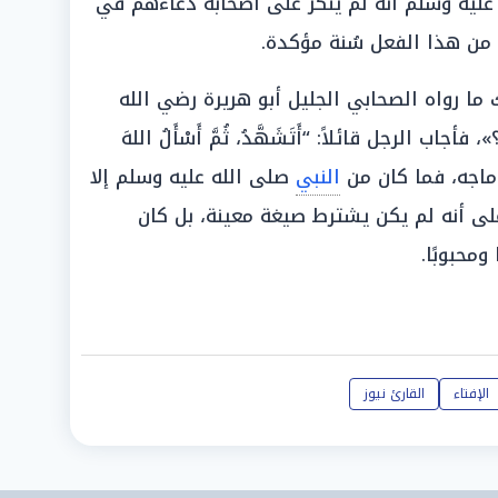
ليه وسلم أنه لم يُنكر على أصحابه دعاءهم في
 من هذا الفعل سُنة مؤكدة.
 ما رواه الصحابي الجليل أبو هريرة رضي الله
فأجاب الرجل قائلاً: “أَتَشَهَّدُ، ثُمَّ أَسْأَلُ اللهَ
اه ابن ماجه، فما كان من
النبي
صلى الله عليه وسلم إلا
لى أنه لم يكن يشترط صيغة معينة، بل كان
محبوبًا.
الإفتاء
القارئ نيوز