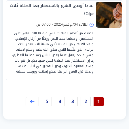
لماذا أوصى الشرع بالاستغفار بعد الصلاة ثلاث
مرات؟
الثلاثاء 04/نوفمبر/2025 - 07:00 ص
الصلاة من أعظم العبادات التي فرضها الله تعالى على
المسلمين، وجعلها عماد الدين وركنًا من أركان الإسلام،
وبعد الانتهاء من الصلاة تأتي «سنة الاستغفار ثلاث
مرات» التي علّمها النبي صلى الله عليه وسلم لأمته،
وهي عبادة يغفل عنها بعض الناس رغم فضلها العظيم،
إذ إن الاستغفار بعد الصلاة ليس مجرد ذكر، بل هو باب
واسع لمغفرة الذنوب وجبر التقصير في أداء الصلاة،
ولذلك فإن الشرع أمر بها لحكمٍ إيمانية وروحية عميقة
5
4
3
2
1