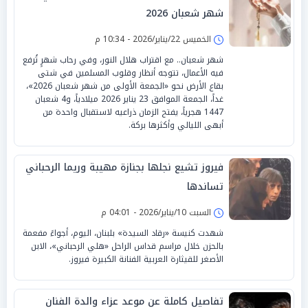
شهر شعبان 2026
الخميس 22/يناير/2026 - 10:34 م
شهر شعبان.. مع اقتراب هلال النور، وفي رحاب شهرٍ تُرفع
فيه الأعمال، تتوجه أنظار وقلوب المسلمين في شتى
بقاع الأرض نحو «الجمعة الأولى من شهر شعبان 2026»،
غداً، الجمعة الموافق 23 يناير 2026 ميلادياً، و4 شعبان
1447 هجرياً، يفتح الزمان ذراعيه لاستقبال واحدة من
أبهى الليالي وأكثرها بركة.
فيروز تشيع نجلها بجنازة مهيبة وريما الرحباني
تساندها
السبت 10/يناير/2026 - 04:01 م
شهدت كنيسة «رقاد السيدة» بلبنان، اليوم، أجواءً مفعمة
بالحزن خلال مراسم قداس الراحل «هلي الرحباني»، الابن
الأصغر للقيثارة العربية الفنانة الكبيرة فيروز.
تفاصيل كاملة عن موعد عزاء والدة الفنان