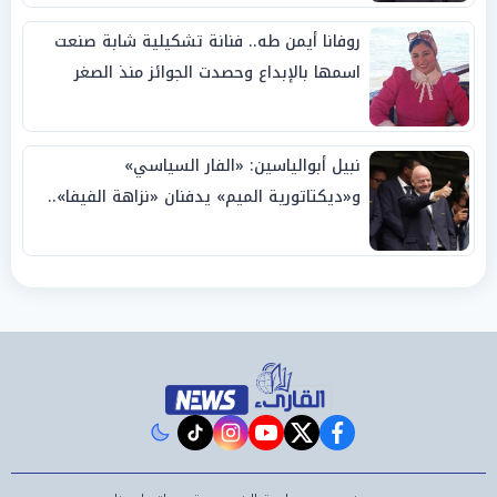
روفانا أيمن طه.. فنانة تشكيلية شابة صنعت
اسمها بالإبداع وحصدت الجوائز منذ الصغر
نبيل أبوالياسين: «الفار السياسي»
و«ديكتاتورية الميم» يدفنان «نزاهة الفيفا»..
وإقالة «إنفانتينو» باتت حتمية
instagram
tiktok
youtube
twitter
facebook