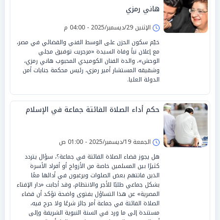
هاني رمزي
الإثنين 29/ديسمبر/2025 - 04:00 م
خيّم سكون الحزن على الوسط الفني والقضائي في مصر،
مع إعلان نبأ وفاة السيدة «مرجريت توفيق مجلي
الوحش»، والدة الفنان الكوميدي المحبوب هاني رمزي،
وشقيقه المستشار أمير رمزي، رئيس محكمة جنايات أمن
الدولة العليا.
حكم أداء الصلاة الفائتة جماعة في الإسلام
الجمعة 19/ديسمبر/2025 - 01:00 ص
هل يجوز قضاء الصلاة الفائتة في جماعة؟، سؤال يتردد
كثيرًا بين المسلمين خاصة من الأزواج أو أفراد الأسرة
الذين فاتتهم بعض الصلوات ويرغبون في أدائها معًا
بشكل جماعي طلبًا للأجر والانتظام، وقد أجابت «دار الإفتاء
المصرية» عن هذا التساؤل بفتوى واضحة تؤكد أن قضاء
الصلاة الفائتة في جماعة أمر جائز شرعًا ولا حرج فيه،
مستندة إلى ما ورد في السنة النبوية الشريفة وإلى