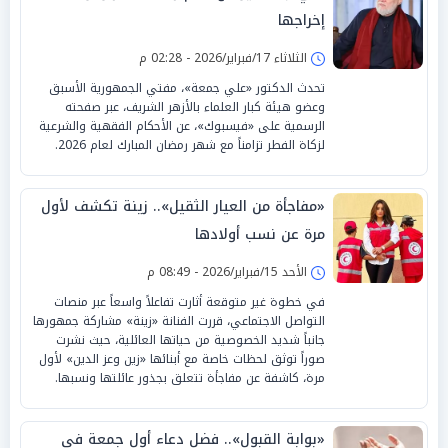
إخراجها
الثلاثاء 17/فبراير/2026 - 02:28 م
تحدث الدكتور «علي جمعة»، مفتي الجمهورية الأسبق
وعضو هيئة كبار العلماء بالأزهر الشريف، عبر صفحته
الرسمية على «فيسبوك»، عن الأحكام الفقهية والشرعية
لزكاة الفطر تزامناً مع شهر رمضان المبارك لعام 2026.
«مفاجأة من العيار الثقيل».. زينة تكشف لأول
مرة عن نسب أولادها
الأحد 15/فبراير/2026 - 08:49 م
في خطوة غير متوقعة أثارت تفاعلاً واسعاً عبر منصات
التواصل الاجتماعي، قررت الفنانة «زينة» مشاركة جمهورها
جانباً شديد الخصوصية من حياتها العائلية، حيث نشرت
صوراً توثق لحظات خاصة مع أبنائها «زين وعز الدين» لأول
مرة، كاشفة عن مفاجأة تتعلق بجذور عائلتها ونسبها.
«بوابة القبول».. فضل دعاء أول جمعة في