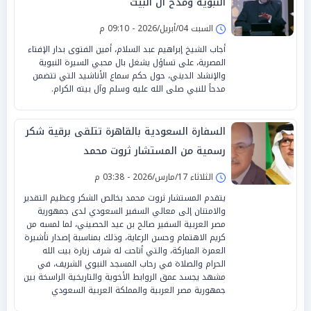
النبوية ومدح آل البيت
السبت 04/أبريل/2026 - 09:10 م
أجاب الشيخ إبراهيم عبد السلام، أمين الفتوى بدار الإفتاء
المصرية، على تساؤل يشغل بال محبي السيرة النبوية
والإنشاد الديني، حول حكم سماع الأناشيد التي تتضمن
مدحاً للنبي صلى الله عليه وسلم وآل بيته الكرام.
السفارة السعودية بالقاهرة تتلقى برقية شكر
رسمية من المستشار ثروت محمد
الثلاثاء 17/مارس/2026 - 03:38 م
يتقدم المستشار ثروت محمد بخالص الشكر وعظيم التقدير
والامتنان إلى معالي السفير السعودي لدى جمهورية
مصر العربية السفير صالح بن عيد الحصيني، لما لمسه من
كريم الاهتمام وحسن الرعاية، وذلك بمناسبة إصدار تأشيرة
العمرة المباركة، والتي أتاحت له شرف زيارة بيت الله
الحرام والصلاة في رحاب المسجد النبوي الشريف، في
مشهد يجسد عمق الروابط الأخوية والتاريخية الراسخة بين
جمهورية مصر العربية والمملكة العربية السعودي