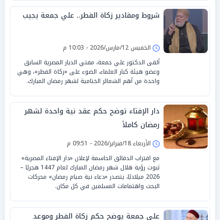
شروط ومقادير زكاة الفطر.. علي جمعة يجيب
الخميس 12/مارس/2026 - 10:03 م
ألقى الدكتور علي جمعة، مفتي الديار المصرية السابق
وعضو هيئة كبار العلماء، الضوء على «زكاة الفطر»، وهي
واحدة من أهم الشعائر الختامية لشهر رمضان المبارك.
دار الإفتاء توضح حكم عقد نية واحدة لشهر
رمضان كاملاً
الأربعاء 18/فبراير/2026 - 09:51 م
مع اقتراب الدقائق الحاسمة لإعلان «دار الإفتاء المصرية»
ثبوت رؤية هلال شهر رمضان المبارك لعام 1447 هجريًا –
2026 ميلاديًا، يتصدر «دعاء نية صيام رمضان» محركات
البحث واهتمامات المسلمين في كل مكان.
علي جمعة يوضح حكم زكاة الفطر وموعد