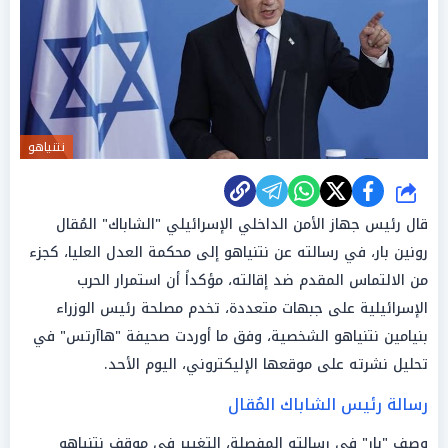
نتنياهو
شارك
قال رئيس جهاز الأمن الداخلي الإسرائيلي "الشاباك" المُقال
رونين بار، في رسالته عن نتنياهو إلى محكمة العدل العليا، كجزء
من الالتماس المقدم ضد إقالته، مؤكداً أن استمرار الحرب
الإسرائيلية على جبهات متعددة، تخدم مصلحة رئيس الوزراء
بنيامين نتنياهو الشخصية، وفق ما أوردت صحيفة "هاآرتس" في
تحليل نشرته على موقعها الإليكتروني، اليوم الأحد.
رسالة رئيس الشاباك المُقال
​​وصف "بار" في رسالته المفصلة، التغيير في موقف نتنياهو