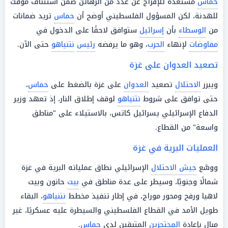
حماس
مستعدة للإفراج عن عدد من الرهائن ضمن استئناف مؤقت
للهدنة، لكن المسؤول الفلسطيني أوضح أن
حماس
تريد ضمانات
من
الوسطاء
بأن
إسرائيل
ستوافق لاحقًا على الدخول في
مفاوضات
لإنهاء
الحرب
، وهو ما يرفضه
رئيس
نتنياهو
حتى الآن.
تصعيد العدوان على غزة
ويبرر
الاحتلال
تصعيد
العدوان
على غزة بالضغط على
حماس
،
حتى توافق على شروط
نتنياهو
لوقف إطلاق النار، إذ تعهد وزير
الدفاع الإسرائيلي يسرائيل كاتس، بالاستيلاء على "مناطق
واسعة" من القطاع.
العمليات البرية في غزة
ووسَّع
جيش الاحتلال
الإسرائيلي نطاق عملياته البرية في غزة
شمالًا وجنوبًا، وسيطر على عدة مناطق في
بيت
حانون وبيت
لاهيا ورفح ومحور موراج، في إطار تنفيذ مخطط
نتنياهو
، البقاء
طويل الأمد في القطاع الفلسطيني والسيطرة عليه عسكريًا، غير
مبالٍ بإعادة
المحتجزين
المتبقين لدى
حماس
.