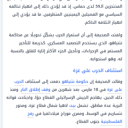
المحتجزين الـ59 لدى حماس، إذ قد يُؤدي ذلك إلى انهيار تحالفه
السياسي مع الفصيلين اليمينيين المتطرفين، ما قد يؤدي إلى
انهيار ائتلافه الحاكم.
ولفتت الصحيفة إلى أن استمرار الحرب يشكِّل تحويلًا عن محاكمة
نتنياهو، الذي يستخدم التصعيد العسكري، كذريعة للتأخير
المستمر في الإجراءات، وتأجيل الجزء الأكثر إثارة للقلق بالنسبة
له، وهو استجوابه.
استئناف الحرب على غزة
وقالت الصحيفة إن
حكومة
نتنياهو
دفعت إلى استئناف
الحرب
على غزة
في 18 مارس، بعد شهرين من
وقف إطلاق النار
. ومنذ
ذلك الحين، يهاجم الجيش الإسرائيلي القطاع جوًا، واجتاحت قواته
البرية عدة مناطق، تشمل
بيت
لاهيا شمال قطاع غزة، ومحور
نتساريم في الوسط، وممري موراج فيلادلفيا في
رفح
الفلسطينية
جنوب القطاع.