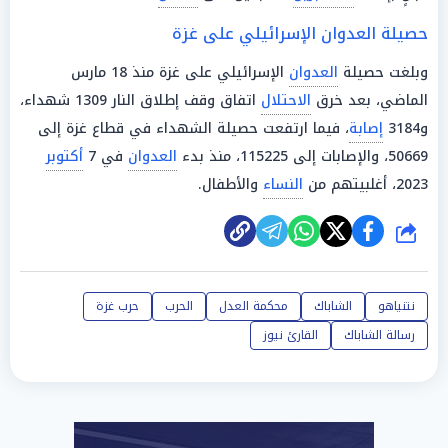
حصيلة العدوان الإسرائيلي على غزة
وبلغت حصيلة
العدوان
الإسرائيلي على غزة منذ 18 مارس
الماضي، بعد خرق
الاحتلال
اتفاق وقف إطلاق النار 1309 شهداء،
و3184
إصابة
، فيما ارتفعت حصيلة الشهداء في قطاع غزة إلى
50669، والإصابات إلى 115225، منذ بدء
العدوان
في 7
أكتوبر
2023، أغلبيتهم من
النساء
والأطفال.
شارك
نتنياهو
الشاباك
محكمة العدل
الحرب
حرب غزة
رسالة الشاباك
القارئ نيوز