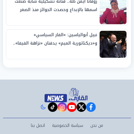
روفانا أيمن طه.. فنانة تشكيلية شابة صنعت
اسمها بالإبداع وحصدت الجوائز منذ الصغر
نبيل أبوالياسين: «الفار السياسي»
و«ديكتاتورية الميم» يدفنان «نزاهة الفيفا»..
وإقالة «إنفانتينو» باتت حتمية
instagram
tiktok
youtube
twitter
facebook
من نحن
سياسة الخصوصية
اتصل بنا