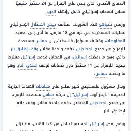
الاتفاق الأصلي الذي ينص على الإفراج عن 24 محتجزًا متبقيًا
مقابل انسحاب إسرائيلي كامل وإنهاء
الحرب
.
ورفض
نتنياهو
هذه الشروط، استأنف
جيش الاحتلال
الإسرائيلي
عملياته العسكرية في غزة في 18 مارس، ما أدى إلى تعقيد
المفاوضات
، وكشف مسؤول فلسطيني أن
حماس
مستعدة
للإفراج عن جميع
المحتجزين
دفعة واحدة مقابل
وقف إطلاق نار
دائم، وهو ما رفضته
إسرائيل
، في المقابل قدمت
إسرائيل
مقترحا
جديدا للإفراج عن 11 محتجزًا دون ضمانات لوقف
إطلاق النار
، وهو
ما رفضته
حماس
.
وقال مسؤول فلسطيني كبير مطلع على
محادثات
الهدنة الجارية
لصحيفة "تايمز أوف
إسرائيل
" إن حركة
حماس
مستعدة للإفراج
عن جميع
المحتجزين
المتبقين دفعة واحدة مقابل وقف دائم
لإطلاق النار.
ورغم رفض
إسرائيل
المستمر لتبادل من هذا القبيل، فلا تزال