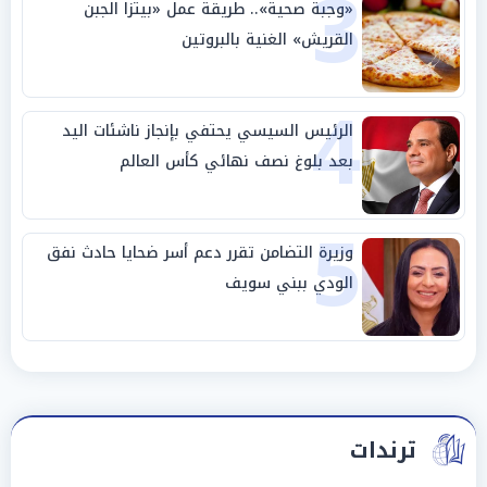
3
«وجبة صحية».. طريقة عمل «بيتزا الجبن
القريش» الغنية بالبروتين
4
الرئيس السيسي يحتفي بإنجاز ناشئات اليد
بعد بلوغ نصف نهائي كأس العالم
5
وزيرة التضامن تقرر دعم أسر ضحايا حادث نفق
الودي ببني سويف
ترندات