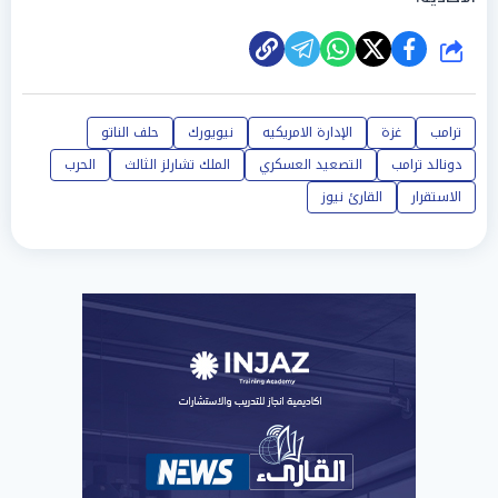
شارك
ترامب
غزة
الإدارة الامريكيه
نيويورك
حلف الناتو
دونالد ترامب
التصعيد العسكري
الملك تشارلز الثالث
الحرب
الاستقرار
القارئ نيوز