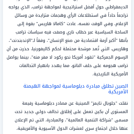
الديمقراطي حول أفضل استراتيجية لمواجهة ترامب، الذي يواجه
تراجعاً حاداً في استطلاعات الرأي وهجمات متزايدة من وسائل
الإعلام، وفي الوقت نفسه، عادت "كامالا هاريس" بقوة إلى
الساحة السياسية عبر خطاب ناري وصفت فيه سياسات ترامب
بأنها "أكبر أزمة اقتصادية من صنع الإنسان"، وفقاً لـ"الإندبندنت"،
وهاريس، التي تُعد مرشحة محتملة لحكم كاليفورنيا، حذرت من أن
الرسوم الجمركية "تقود أمريكا نحو ركود لا مفر منه"، بينما يواصل
ترامب هجومه على حلف الناتو، مما يهدد بانهيار التحالفات
الأمريكية التاريخية.
الصين تطلق مبادرة دبلوماسية لمواجهة الهيمنة
الأمريكية
نقلت "جلوبال تايمز" الصينية عن مصادر دبلوماسية رفيعة
المستوى أن بكين تعمل على إطلاق تحالف دولي جديد تحت
مسمى "شراكة التنمية العالمية"، والمبادرة، التي تم الإعلان
عنها خلال اجتماع سري لعشرات الدول الآسيوية والأفريقية،