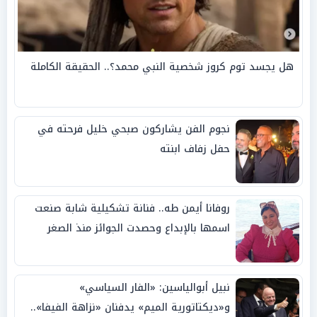
هل يجسد توم كروز شخصية النبي محمد؟.. الحقيقة الكاملة
نجوم الفن يشاركون صبحي خليل فرحته في
حفل زفاف ابنته
روفانا أيمن طه.. فنانة تشكيلية شابة صنعت
اسمها بالإبداع وحصدت الجوائز منذ الصغر
نبيل أبوالياسين: «الفار السياسي»
و«ديكتاتورية الميم» يدفنان «نزاهة الفيفا»..