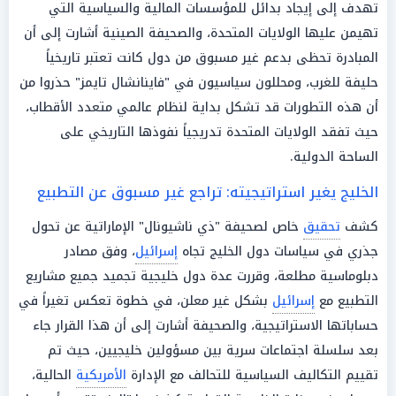
تهدف إلى إيجاد بدائل للمؤسسات المالية والسياسية التي
تهيمن عليها الولايات المتحدة، والصحيفة الصينية أشارت إلى أن
المبادرة تحظى بدعم غير مسبوق من دول كانت تعتبر تاريخياً
حليفة للغرب، ومحللون سياسيون في "فاينانشال تايمز" حذروا من
أن هذه التطورات قد تشكل بداية لنظام عالمي متعدد الأقطاب،
حيث تفقد الولايات المتحدة تدريجياً نفوذها التاريخي على
الساحة الدولية.
الخليج يغير استراتيجيته: تراجع غير مسبوق عن التطبيع
كشف
تحقيق
خاص لصحيفة "ذي ناشيونال" الإماراتية عن تحول
جذري في سياسات دول الخليج تجاه
إسرائيل
، وفق مصادر
دبلوماسية مطلعة، وقررت عدة دول خليجية تجميد جميع مشاريع
التطبيع مع
إسرائيل
بشكل غير معلن، في خطوة تعكس تغيراً في
حساباتها الاستراتيجية، والصحيفة أشارت إلى أن هذا القرار جاء
بعد سلسلة اجتماعات سرية بين مسؤولين خليجيين، حيث تم
تقييم التكاليف السياسية للتحالف مع الإدارة
الأمريكية
الحالية،