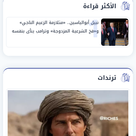
الأكثر قراءة
1
نبيل أبوالياسين.. «متلازمة الزعيم الناجي»
و«فخ الشرعية المزدوجة» وترامب ينأى بنفسه
وحليفه في «ميتم استراتيجي»
ترندات