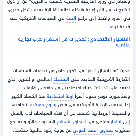
ومصادر في وزارة الخارجية القطرية كشفت لـ"الجزيرة" عن أن دول
الخليج تدرس الآن إعادة هيكلة تحالفاتها الإقليمية بشكل جذري،
في إشارة واضحة إلى تراجع
الثقة
في السياسات الأمريكية تحت
قيادة
ترامب
.
الانهيار الاقتصادي: تحذيرات من إستمرار حرب تجارية
عالمية
حذرت "فاينانشال تايمز" في تقرير خاص من تداعيات السياسات
التجارية الأمريكية الجديدة على
الاقتصاد
العالمي، والتقرير، الذي
اعتمد على تحليلات خبراء اقتصاديين من جامعتي هارفارد
وستانفورد، توقع حدوث أسوأ
أزمة اقتصادية
منذ الكساد الكبير
إذا استمرت الإدارة الأمريكية في فرض
رسوم جمركية
انتقامية،
والصحيفة البريطانية كشفت عن أن هذه السياسات أدت بالفعل
إلى
انهيار
مفاجئ في
أسواق
الأسهم
الآسيوية والأوروبية، مع
تحذيرات
صندوق النقد الدولي
من موجة ركود عالمية محتملة.