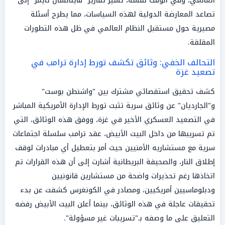
العالمي، وفي الوقت نفسه، تشير تقارير "فاينانشال تايمز" إلى
تصاعد المعارضة الدولية لهذه السياسات، مما يطرح أسئلة
مصيرية حول مستقبل النظام العالمي في ظل هذه التطورات
المقلقة.
التحالف الخفي: وثائق تكشف تورط إدارة ترامب في
تصعيد غزة
كشف تحقيق استقصائي مشترك بين "واشنطن بوست"
و"الجارديان" عن وثائق سرية تثبت تورط الإدارة الأمريكية المباشر
في التصعيد العسكري الأخير في غزة، ووفق هذه الوثائق، التي
تم تسريبها من داخل البيت الأبيض، عقد ترامب سلسلة اجتماعات
سرية مع مستشاريه الأمنيين حيث أمر بتعطيل أي مبادرات لوقف
إطلاق النار، والصحيفة البريطانية أشارت إلى أن هذه القرارات تم
اتخاذها رغم تحذيرات واضحة من مستشارين قانونيين
ودبلوماسيين أمريكيين، ومصادر في الكونغرس كشفت عن بدء
تحقيقات عاجلة في هذه الوثائق، بينما أعلن البيت الأبيض رفضه
التعليق على ما وصفه بـ"تسريبات غير مسؤولة".