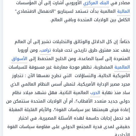
مصادر في
البنك المركزي
الأوروبي أشارت إلى أن المؤسسات
المالية
العالمية بدأت تستعد لسيناريو "الانفصال الاقتصادي"
الكامل بين الولايات المتحدة وباقي العالم.
ختاماً: إن كل الدلائل والوثائق والتحليلات تشير إلى أن العالم
يقف عند مفترق طرق تاريخي تحت قيادة
ترامب
، ومن أوروبا
المتمردة إلى آسيا الصاعدة، ومن الخليج المتحفظ إلى
الأسواق
العالمية
المضطربة، تظهر موجة معارضة غير مسبوقة للسياسات
الأمريكية الحالية، والتساؤلات التي تطرح نفسها الآن : تتجاوز
مجرد مصير الإدارة الأمريكية، لتمسّ أسس النظام العالمي الذي
ساد منذ نهاية
الحرب
العالمية الثانية، فهل نشهد ميلاد نظام
دولي جديد متعدد الأقطاب؟، أم أن الولايات المتحدة ستتمكن من
إعادة فرض هيمنتها عبر سياسات القوة؟، والأيام القليلة المقبلة
قد تحمل إجابات حاسمة لهذه الأسئلة المصيرية، في اختبار
حقيقي لمدى قدرة المجتمع الدولي على مقاومة سياسات القوة
الأحادية.