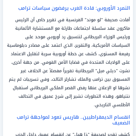
التمرد الأوروبي: قادة الغرب يرفضون سياسات ترامب
أفادت صحيفة "لو موند" الفرنسية في تقرير خاص أن الرئيس
ماكرون عقد سلسلة اجتماعات طارئة مع المستشارة الألمانية
ورئيس الوزراء البريطاني لتنسيق رد أوروبي موحد على
السياسات الأمريكية، والتقرير، الذي اعتمد على مصادر دبلوماسية
رفيعة المستوى، كشف عن خطة أوروبية سرية لتقليل الاعتماد
على الولايات المتحدة في قضايا الأمن القومي. من جهة أخرى،
نشرت "ديلي ميل" البريطانية تقريراً مفصلاً عن الخلاف غير
المسبوق بين ترامب والملك تشارلز الثالث، وفي تسريبات لم يتم
نشرها او الإعلان عنها رفض القصر الملكي البريطاني استقبال
نتنياهو، وهذه التطورات تشير إلى شرخ عميق في التحالف
الأطلسي التاريخي.
انقسام الديمقراطيين.. هاريس تعود لمواجهة ترامب
الضعيف
كشف تقرير لصحيفة "ذا هيل" عن انقسام عميق داخل الحزب