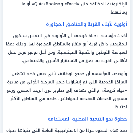
الإلكترونية المختلفة مثل «Excel» و«QuickBooks» أو ما
يماثلهما.
أولوية لأبناء القرية والمناطق المجاورة
أكدت مؤسسة «حياة كريمة» أن الأولوية في التعيين ستكون
للمقيمين داخل قرية أبو منقار والمناطق المجاورة لها، وذلك دعمًا
لسياسة التوطين والتنمية المجتمعية، ومن أجل توفير فرص عمل
لأهالي القرية بما يعزز من الاستقرار الأسري والاجتماعي.
وأوضحت المؤسسة أن جميع الوظائف تأتي ضمن خطة تشغيل
المراكز الخدمية التي تم إنشاؤها ضمن المرحلة الأولى من مبادرة
«حياة كريمة»، والتي تهدف إلى تطوير قرى الريف المصري ورفع
مستوى الخدمات المقدمة للمواطنين، خاصة في المناطق الأكثر
احتياجًا.
خطوة نحو التنمية المحلية المستدامة
تعد هذه الخطوة جزءًا من الاستراتيجية العامة التي تتبناها «حياة