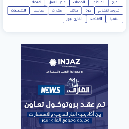
المرح
المناطق
الخدمات
فرص العمل
اقتصاد
شروط التقديم
درة
ظائف
مهارات
محاسب
التخصصات
التنمية
الاقتصاد
القارئ نيوز