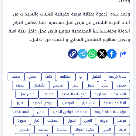
وجدت.
وتعد هذه الدعوة بمثابة فرصة حقيقية للشباب والسيدات من
أبناء القرية الباحثين عن فرص عمل مستقرة، كما تعكس التزام
الدولة ومؤسساتها المجتمعية بتوفير فرص عمل داخل بيئة آمنة،
وتعزيز مفهوم التشغيل المحلي والتنمية من الداخل.
شارك
حياة كريمة
الطفل
أبو
النظافة
كاف
العمل
صحية
مبادرة
عمل
طفل
مصر
التعليم
الأطفال
النساء
المستندات المطلوبة
فتح باب التقديم
وظائف
فرص عمل
النظافة العامة
الاستقرار
المواعيد
الوادي الجديد
تعيين
مؤسسة حياة كريمة
محافظة الوادى الجديد
عامل
المستندات
فرصنا
الدولة
السن
الدول
المجتمع
تجار
صورة
تربية
القري
جهود الدولة
خدمات
محافظ
التعاون