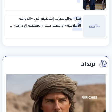
وحليفه في «ميتم استراتيجي»
2
نبيل أبوالياسين.. إنفانتينو في «الدوامة
الأخلاقية» والفيفا تحت «المقصلة الإدارية» ..
«عبادة العرش وجنازة المصداقية»
ترندات