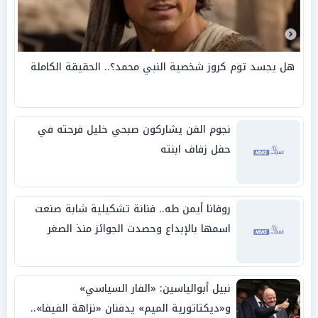
هل يجسد توم كروز شخصية النبي محمد؟.. الحقيقة الكاملة
نجوم الفن يشاركون صبحي خليل فرحته في
حفل زفاف ابنته
روفانا أيمن طه.. فنانة تشكيلية شابة صنعت
اسمها بالإبداع وحصدت الجوائز منذ الصغر
نبيل أبوالياسين: «الفار السياسي»
و«ديكتاتورية الميم» يدفنان «نزاهة الفيفا»..