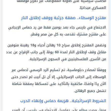
مكاسب سياسية على طاولة المفاوضات عبر تعزيز موقعها
العسكري ميدانيًا.
مقترح الوسطاء.. صفقة جزئية ووقف إطلاق النار
الاجتماع في باريس جاء بعد يومين فقط من رد حماس الإيجابي
على مقترح مشترك تقدمت به كل من مصر وقطر.
وتضمن المقترح إطلاق سراح 10 رهائن أحياء و18 رهينة متوفين
مقابل وقف لإطلاق النار لمدة 60 يومًا، إلى جانب الإفراج عن عدد
من الأسرى الفلسطينيين في السجون الإسرائيلية.
ووفقًا لمصادر دبلوماسية، تم تسليم الرد الرسمي لحماس عبر
الوسطاء إلى الجانب الإسرائيلي، إلا أن تل أبيب لم تصدر حتى
الآن ردًا واضحًا، مكتفية بالتأكيد على تمسكها بصفقة شاملة
تشمل جميع الرهائن.
الشروط الإسرائيلية.. هزيمة حماس وإنهاء الحرب
ونقل مصدر مطلع على تفاصيل الاجتماع في باريس، أن الوزير