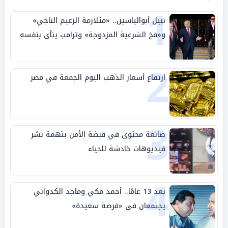
1
نبيل أبوالياسين.. «متلازمة الزعيم الناجي»
و«فخ الشرعية المزدوجة» وترامب ينأى بنفسه
وحليفه في «ميتم استراتيجي»
2
ارتفاع أسعار الذهب اليوم الجمعة في مصر
3
صانعة محتوى في قبضة الأمن بتهمة نشر
فيديوهات خادشة للحياء
4
بعد 13 عامًا.. أحمد مكي وماجد الكدواني
يجتمعان في «فرصة سعيدة»