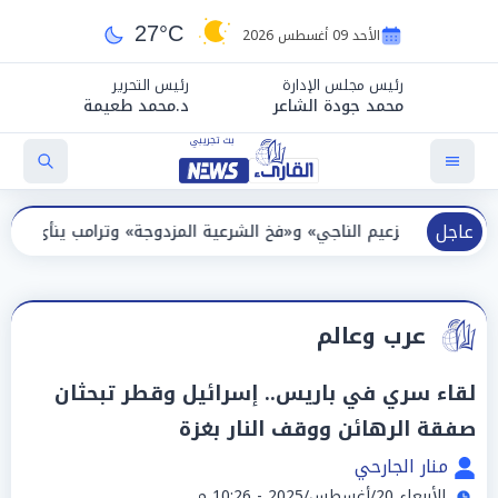
27°C
الأحد 09 أغسطس 2026
رئيس مجلس الإدارة
رئيس التحرير
محمد جودة الشاعر
د.محمد طعيمة
عاجل
زعيم الناجي» و«فخ الشرعية المزدوجة» وترامب ينأى بنفسه وحليفه في «
عرب وعالم
لقاء سري في باريس.. إسرائيل وقطر تبحثان
صفقة الرهائن ووقف النار بغزة
منار الجارحي
الأربعاء 20/أغسطس/2025 - 10:26 م