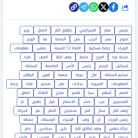
شارك
باريس
قطر
الإسرائيلي
إطلاق النار
العمل
وزير
فتوح
مصر
الحرب
عمل
الضغط
قنا
الوزير
الوزراء
خطط عسكرية
القناة 12 العبرية
حماس
مفاوضات
مدينة غزة
المرح
ضغط
وقف اطلا
الصف
طره
إسرائيل
الرسم
رئيس
الأسر
العاصمة
السلطة
تسليم السلطة
مال
جولة
صفقة
الفرن
الرهائن
المفاوضات
الشروط
عدادات
نقل
تسليم
قناة
وجبة
الصفر
أسهم
سرا
إقليم
مخرج
الثلاثاء
اتفاق
المحتجزين
حرب
شاب
الاجتماع
قرار
طلاق
نار
وقف النار
سكر
النار
محتجزين
النظر
تمر
الحركة
رئيس الوزراء
أرز
وقت
الإسراء
الوسطاء
سلطة
حركة حماس
وقف إطلاق النار
حلي
سياسي
خطر
اجتماع
أزمة
تايمز
الشر
دولي
الفرنسي
اللقاء