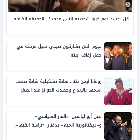
هل يجسد توم كروز شخصية النبي محمد؟.. الحقيقة الكاملة
نجوم الفن يشاركون صبحي خليل فرحته في
حفل زفاف ابنته
روفانا أيمن طه.. فنانة تشكيلية شابة صنعت
اسمها بالإبداع وحصدت الجوائز منذ الصغر
نبيل أبوالياسين: «الفار السياسي»
و«ديكتاتورية الميم» يدفنان «نزاهة الفيفا»..
وإقالة «إنفانتينو» باتت حتمية