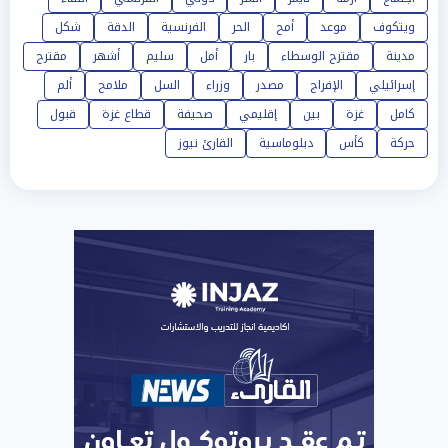
ويتكوف
موعد
أمح
الحر
الفرنسية
الدقة
شكل
مدينة
مقترح الوسطاء
بار
أمل
سليم
أشهر
مقترح
إسرائيلي
الإفراج
مصدر
وزراء
السل
ملامح
ألم
كامل
غزة
بين
إقليمي
صحيفة
قطاع غزة
قبول
حركة
كأس
دبلوماسية
القارئ نيوز