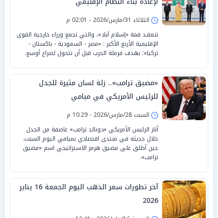
لإعادة بناء النظام الإقليمي
الثلاثاء 31/مارس/2026 - 02:01 م
تنعقـد قمة «إسلام آباد»، والتي تجمع وزراء خارجية القوى
الإقليمية الأربع الأكبر : «مصر - السعودية - باكستان -
تركيا»؛ بهدف فرملة الحرب قبل أن تتحول لصراع أوسع.
«مضيق ترامب».. زلة لسان مثيرة للجدل
للرئيس الأمريكي في ميامي
السبت 28/مارس/2026 - 10:29 م
أثار الرئيس الأمريكي «دونالد ترامب» عاصفة من الجدل
خلال حديثه في منتدى اقتصادي بميامي اليوم السبت،
حين أطلق على مضيق هرمز الاستراتيجي اسم «مضيق
ترامب».
آخر تطورات سعر الذهب اليوم الجمعة 16 يناير
2026