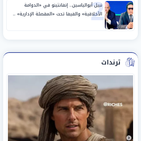
2
نبيل أبوالياسين.. إنفانتينو في «الدوامة
الأخلاقية» والفيفا تحت «المقصلة الإدارية» ..
«عبادة العرش وجنازة المصداقية»
ترندات