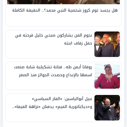
هل يجسد توم كروز شخصية النبي محمد؟.. الحقيقة الكاملة
نجوم الفن يشاركون صبحي خليل فرحته في
حفل زفاف ابنته
روفانا أيمن طه.. فنانة تشكيلية شابة صنعت
اسمها بالإبداع وحصدت الجوائز منذ الصغر
نبيل أبوالياسين: «الفار السياسي»
و«ديكتاتورية الميم» يدفنان «نزاهة الفيفا»..
وإقالة «إنفانتينو» باتت حتمية