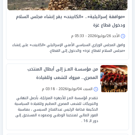
«موافقة إسرائيلية».. «الكابينت» يقر إنشاء مجلس السلام
ودخول قطاع غزة
الأحد 26/يوليو/2026 - 05:33 م
وافق المجلس الوزاري السياسي الأمني الإسرائيلي «الكابينت» على إنشاء
«مجلس السلام لقطاع غزة» والدخول إلى القطاع.
من مؤسسـة العــز إلى أبطال المنتخب
المصري.. مبروك للشعب وللقيادة
السبت 04/يوليو/2026 - 03:18 م
تتقدم مُؤسسة العـز للأجهزة المنزليّـة، بأجمل التهاني
والتبريكات للشعب المصري العظيم وللقيادة السياسية
الحكيمة فخامة الرئيس عبدالفتاح السيسي ، بمناسبة
الفوز الغالي لمنتخبنا الوطني وصعوده المستحق إلى
دور الـ 16 .