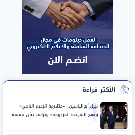
الأكثر قراءة
1
نبيل أبوالياسين.. «متلازمة الزعيم الناجي»
و«فخ الشرعية المزدوجة» وترامب ينأى بنفسه
وحليفه في «ميتم استراتيجي»