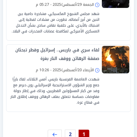
العسكري الأميركي
الجمعة 29/أغسطس/2025 - 05:27 م
شهد مجلس الشيوخ المكسيكي، مشاجرة حامية بين
اثنين من أبرز أعضائه، تطورت من مشادات لفظية إلى
اشتباك بالأيدي، على خلفية نقاش ساخن بشأن التدخل
العسكري الأميركي لمكافحة عصابات المخدرات في البلاد.
لقاء سري في باريس.. إسرائيل وقطر تبحثان
صفقة الرهائن ووقف النار بغزة
الأربعاء 20/أغسطس/2025 - 10:26 م
شهدت العاصمة الفرنسية باريس، أمس الثلاثاء، لقاءً بارزًا
جمع وزير الشؤون الاستراتيجية الإسرائيلي رون ديرمر مع
وفد من كبار المسؤولين القطريين، وذلك في إطار جولة
مفاوضات حساسة تتعلق بملف الرهائن ووقف إطلاق النار
في قطاع غزة.
2
1