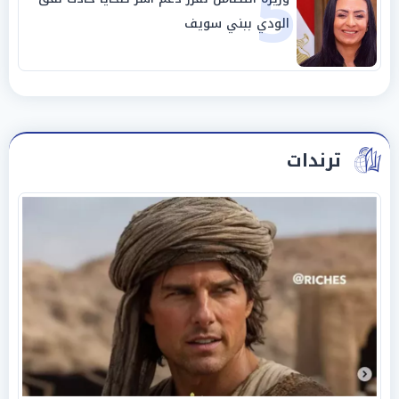
5
الودي ببني سويف
ترندات