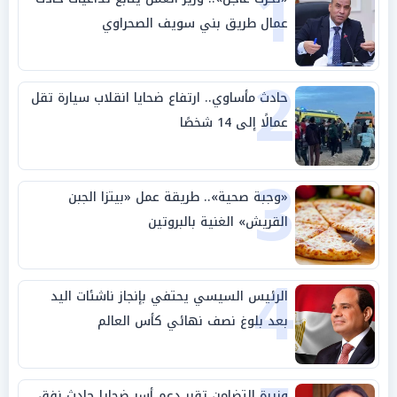
1
عمال طريق بني سويف الصحراوي
2
حادث مأساوي.. ارتفاع ضحايا انقلاب سيارة تقل
عمالًا إلى 14 شخصًا
3
«وجبة صحية».. طريقة عمل «بيتزا الجبن
القريش» الغنية بالبروتين
4
الرئيس السيسي يحتفي بإنجاز ناشئات اليد
بعد بلوغ نصف نهائي كأس العالم
وزيرة التضامن تقرر دعم أسر ضحايا حادث نفق