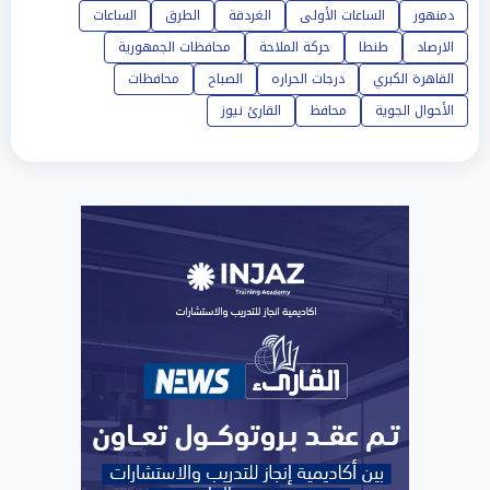
دمنهور
الساعات الأولى
الغردقة
الطرق
الساعات
الارصاد
طنطا
حركة الملاحة
محافظات الجمهورية
القاهرة الكبري
درجات الحراره
الصباح
محافظات
الأحوال الجوية
محافظ
القارئ نيوز