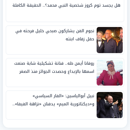
هل يجسد توم كروز شخصية النبي محمد؟.. الحقيقة الكاملة
نجوم الفن يشاركون صبحي خليل فرحته في
حفل زفاف ابنته
روفانا أيمن طه.. فنانة تشكيلية شابة صنعت
اسمها بالإبداع وحصدت الجوائز منذ الصغر
نبيل أبوالياسين: «الفار السياسي»
و«ديكتاتورية الميم» يدفنان «نزاهة الفيفا»..
وإقالة «إنفانتينو» باتت حتمية