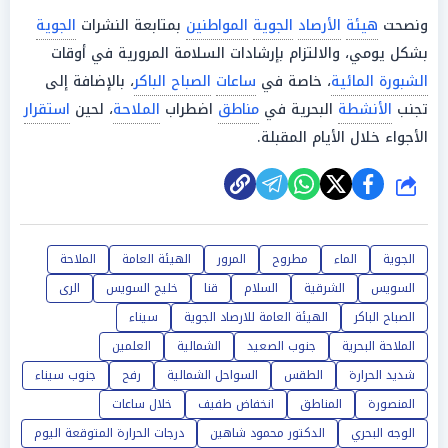
ونصحت
هيئة
الأرصاد
الجوية
المواطنين
بمتابعة النشرات
الجوية
بشكل يومي، والالتزام بإرشادات السلامة المرورية في أوقات
الشبورة المائية
، خاصة في
ساعات
الصباح الباكر
، بالإضافة إلى
تجنب
الأنشطة
البحرية في
مناطق
اضطراب
الملاحة
، لحين
استقرار
الأجواء خلال الأيام المقبلة.
شارك
الجوية
الماء
مطروح
المرور
الهيئة العامة
الملاحة
السويس
الشرقية
السلام
قنا
خليج السويس
الرى
الصباح الباكر
الهيئة العامة للارصاد الجوية
سيناء
الملاحة البحرية
جنوب الصعيد
الشمالية
العلمين
شديد الحرارة
الطقس
السواحل الشمالية
رفح
جنوب سيناء
المنصورة
المناطق
انخفاض طفيف
خلال ساعات
الوجه البحري
الدكتور محمود شاهين
درجات الحرارة المتوقعة اليوم