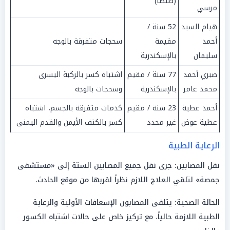
(طنطا)
مرسي
هيام السيد
52 سنة /
أحمد
مقيمة
سحجات متفرقة بالوجه
سليمان
بالإسكندرية
صبري أحمد
77 سنة / مقيم
اشتباه كسر بالركبة اليسرى
محمد عامر
بالإسكندرية
وسحجات بالوجه
أحمد عطية
23 سنة / مقيم
كدمات متفرقة بالجسم، اشتباه
عطية عوض
غير محدد
كسر بالكتف الأيمن والقدم اليمنى
الرعاية الطبية
نقل المصابين: جرى نقل جميع المصابين الستة إلى «مستشفى
جمصة» لتلقي العلاج اللازم نظراً لقربها من موقع الحادث.
الحالة الصحية: يتلقى المصابون الإسعافات الأولية والرعاية
الطبية اللازمة حالياً، مع تركيز خاص على حالات اشتباه الكسور