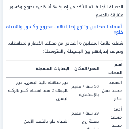
الحصيلة الأولية: تم التأكد من إصابة «6 أشخاص» بجروح وكسور
متفرقة بالجسم.
أسماء المصابين وتنوع إصاباتهم.. «جروح وكسور واشتباه
خلع»
شملت قائمة المصابين 6 أشخاص من مختلف الأعمار والمحافظات،
وتنوعت إصاباتهم بين البسيطة والمتوسطة:
اسم
العمر/المكان
الإصابات المسجلة
المصاب
السعيد
جرح متهتك باليد اليسرى، جرح
50 سنة / مقيم
محمد حسن
بالجبهة 2 سم، اشتباه كسر بالركبة
بالإسكندرية
علام
اليسرى
أحمد
29 سنة / مقيم
مسعد
بمحلة روح
اشتباه خلع بالكتف الأيمن
محمد