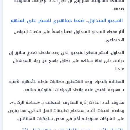
المتابعة القانونية: أشار إلى أن «جارٍ اتخاذ الإجراءات القانونية
ضده».
الفيديو المتداول.. ضغط جماهيري للقبض على المتهم
أثار مقطع الفيديو المتداول غضباً واسعاً على منصات التواصل
الاجتماعي:
التداول: انتشر مقطع الفيديو الذي رصد «لحظة تعدي سائق إن
درايف على فتاة بسلك» على نطاق واسع بين رواد السوشيال
ميديا.
المطالبة بالتحرك: وجه الناشطون مطالبات عاجلة للأجهزة الأمنية
بـ «سرعة القبض عليه واتخاذ الإجراءات القانونية حياله».
مخاوف: أعاد الحادث إثارة المخاوف المتعلقة بـ «سلامة الركاب»،
وخاصة الفتيات، أثناء استخدام تطبيقات النقل الذكي، مما يفرض
على الشركات مسؤولية أكبر في فحص سلوكيات السائقين.