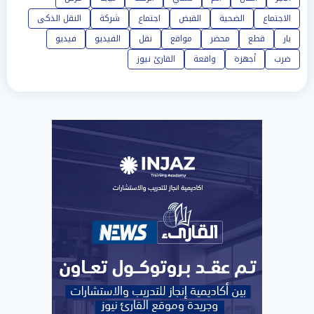
الاجتماع
الضحية
القبض
اجتماع
شركة
النقل الذكى
بار
قطع
محضر
مواقع
نقل
الفيديو
فيديو
ضرب
أجهزة
واقعة
القارئ نيوز