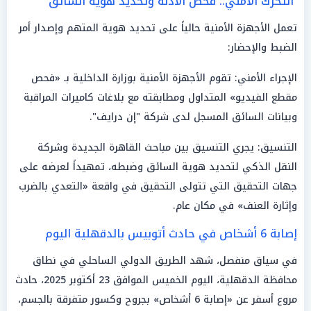
التحرك الأمني.. فحص الأدلة وتحديد هوية السائق
تعمل الأجهزة الأمنية حالياً على تحديد هوية المتهم وإصدار أمر
الضبط والإحضار:
الإجراء الأمني: تقوم الأجهزة الأمنية بوزارة الداخلية بـ «فحص
مقطع الفيديو» المتداول ومطابقته مع بلاغات كاميرات المراقبة
وبيانات السائق المسجل لدى شركة "إن درايف".
التنسيق: يجري التنسيق بين مباحث القاهرة الجديدة وشركة
النقل الذكي لتحديد هوية السائق وضبطه، تمهيداً لعرضه على
جهات التحقيق التي تتولى التحقيق في واقعة «التعدي بالضرب
وإثارة العنف» في مكان عام.
إصابة 6 أشخاص في حادث أتوبيس بالدقهلية اليوم
في سياق منفصل، شهد الطريق الدولي الساحلي في نطاق
محافظة الدقهلية، اليوم الخميس الموافق 23 أكتوبر 2025، حادث
مروع أسفر عن «إصابة 6 أشخاص» بجروح وكسور متفرقة بالجسم،