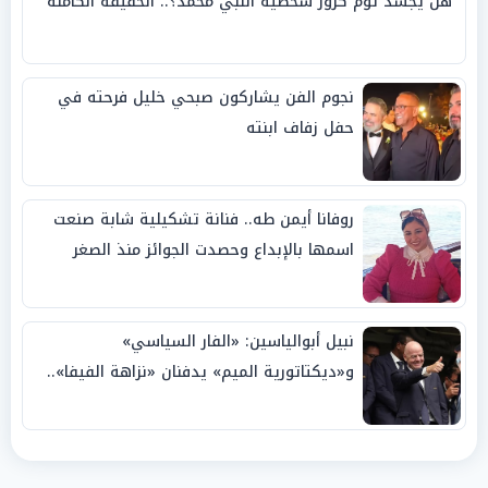
هل يجسد توم كروز شخصية النبي محمد؟.. الحقيقة الكاملة
نجوم الفن يشاركون صبحي خليل فرحته في
حفل زفاف ابنته
روفانا أيمن طه.. فنانة تشكيلية شابة صنعت
اسمها بالإبداع وحصدت الجوائز منذ الصغر
نبيل أبوالياسين: «الفار السياسي»
و«ديكتاتورية الميم» يدفنان «نزاهة الفيفا»..
وإقالة «إنفانتينو» باتت حتمية