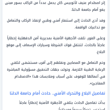
إثر اصطدام عنيف لأتوبيس كان يحمل عدداً من الركاب بسور مبنى
يقع أمام جامعة الدلتا.
وقد أدى الحادث إلى استنفار أمني وطبي لإنقاذ الركاب والتعامل
مع تداعيات الواقعة.
وعلى الفور، تلقت الأجهزة الأمنية بمديرية أمن الدقهلية إخطاراً
عاجلاً بالحادث، لتنتقل قوات الشرطة وسيارات الإسعاف إلى موقع
البلاغ.
وتم التعامل مع المصابين ونقلهم إلى أقرب مستشفى لتلقي
الرعاية الطبية اللازمة. وتولت جهات التحقيق مسؤولية المباشرة
في أعمالها للوقوف على أسباب وملابسات هذا «الاصطدام
المفاجئ».
تفاصيل البلاغ والتحرك الأمني.. حادث أمام جامعة الدلتا
بدأت تفاصيل الحادث بتلقي الأجهزة الأمنية إخطاراً عاجلاً
استدعى تحركاً سريعاً وميدانياً: