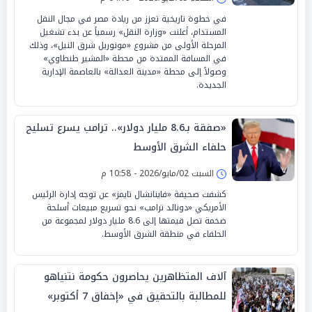
في خطوة تاريخية تعزز من ريادة مصر في مجال النقل
المستدام، أعلنت «وزارة النقل» رسمياً عن بدء تشغيل
المرحلة الأولى من مشروع «مونوريل شرق النيل»، وذلك
في المسافة الممتدة من محطة «المشير طنطاوي»
وصولاً إلى محطة «مدينة العدالة» بالعاصمة الإدارية
الجديدة.
«صفقة بـ8.6 مليار دولار».. ترامب يسرع تسليح
حلفاء الشرق الأوسط
السبت 02/مايو/2026 - 10:58 م
كشفت صحيفة «فاينانشال تايمز» عن توجه إدارة الرئيس
الأمريكي «دونالد ترامب» نحو تسريع مبيعات أسلحة
ضخمة تصل قيمتها إلى 8.6 مليار دولار لمجموعة من
الحلفاء في منطقة الشرق الأوسط.
آلاف المتظاهرين يحاصرون حكومة نتنياهو
للمطالبة بالتحقيق في «إخفاق 7 أكتوبر»