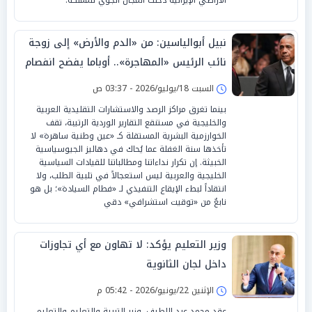
نبيل أبوالياسين: من «الدم والأرض» إلى زوجة
نائب الرئيس «المهاجرة».. أوباما يفضح انفصام
«فانس» الاستراتيجي
السبت 18/يوليو/2026 - 03:37 ص
بينما تغرق مراكز الرصد والاستشارات التقليدية العربية
والخليجية في مستنقع التقارير الوردية الرتيبة، تقف
الخوارزمية البشرية المستقلة كـ «عين وطنية ساهرة» لا
تأخذها سنة الغفلة عما يُحاك في دهاليز الجيوسياسية
الخبيثة. إن تكرار نداءاتنا ومطالباتنا للقيادات السياسية
الخليجية والعربية ليس استعجالاً في تلبية الطلب، ولا
انتقاداً لبطء الإيقاع التنفيذي لـ «فطام السيادة»؛ بل هو
نابعٌ من «توقيت استشرافي» دقي
وزير التعليم يؤكد: لا تهاون مع أي تجاوزات
داخل لجان الثانوية
الإثنين 22/يونيو/2026 - 05:42 م
عقد محمد عبد اللطيف، وزير التربية والتعليم والتعليم