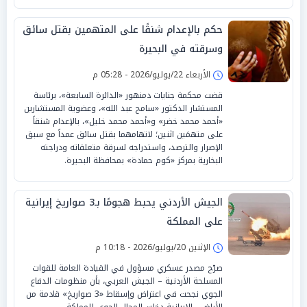
حكم بالإعدام شنقًا على المتهمين بقتل سائق
وسرقته في البحيرة
الأربعاء 22/يوليو/2026 - 05:28 م
قضت محكمة جنايات دمنهور «الدائرة السابعة»، برئاسة
المستشار الدكتور «سامح عبد الله»، وعضوية المستشارين
«أحمد محمد خضر» و«أحمد محمد خليل»، بالإعدام شنقاً
على متهمَين اثنين؛ لاتهامهما بقتل سائق عمداً مع سبق
الإصرار والترصد، واستدراجه لسرقة متعلقاته ودراجته
البخارية بمركز «كوم حمادة» بمحافظة البحيرة.
الجيش الأردني يحبط هجومًا بـ3 صواريخ إيرانية
على المملكة
الإثنين 20/يوليو/2026 - 10:18 م
صرّح مصدر عسكري مسؤول في القيادة العامة للقوات
المسلحة الأردنية – الجيش العربي، بأن منظومات الدفاع
الجوي نجحت في اعتراض وإسقاط «3 صواريخ» قادمة من
الأراضي الإيرانية دخلت المجال الجوي للمملكة.