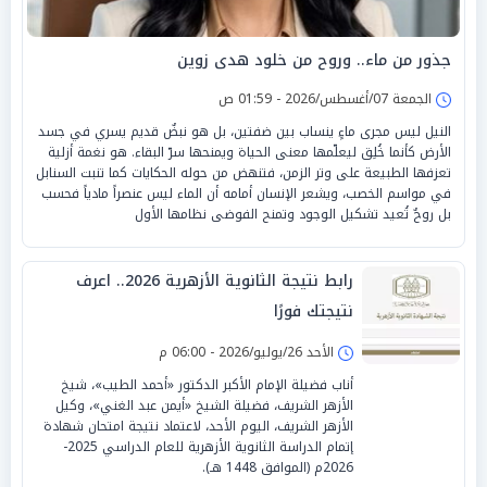
جذور من ماء.. وروح من خلود هدى زوين
الجمعة 07/أغسطس/2026 - 01:59 ص
النيل ليس مجرى ماءٍ ينساب بين ضفتين، بل هو نبضٌ قديم يسري في جسد
الأرض كأنما خُلِق ليعلّمها معنى الحياة ويمنحها سرّ البقاء. هو نغمة أزلية
تعزفها الطبيعة على وتر الزمن، فتنهض من حوله الحكايات كما تنبت السنابل
في مواسم الخصب، ويشعر الإنسان أمامه أن الماء ليس عنصراً مادياً فحسب
بل روحٌ تُعيد تشكيل الوجود وتمنح الفوضى نظامها الأول
رابط نتيجة الثانوية الأزهرية 2026.. اعرف
نتيجتك فورًا
الأحد 26/يوليو/2026 - 06:00 م
أناب فضيلة الإمام الأكبر الدكتور «أحمد الطيب»، شيخ
الأزهر الشريف، فضيلة الشيخ «أيمن عبد الغني»، وكيل
الأزهر الشريف، اليوم الأحد، لاعتماد نتيجة امتحان شهادة
إتمام الدراسة الثانوية الأزهرية للعام الدراسي 2025-
2026م (الموافق 1448 هـ).