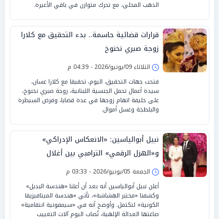
الذهب المحلى، مع تحرك متوازن في باقي الأعيرة.
قرارات قضائية حاسمة.. بدء التحقيق مع كلارا
زوجة صبري نخنوخ
الثلاثاء 09/يونيو/2026 - 04:39 م
فتحت جهات التحقيق، اليوم، تحقيقا مع كلارا غسان،
سيدة أعمال تحمل الجنسية اللبنانية، زوجة صبري نخنوخ،
على خليفة اتهام زوجها في عدة قضايا، وفرض السيطرة
والبلطجة وغسل أموال.
نبيل أبوالياسين: «الانعكاس الإدراكي»
و«الهزل الرقمي» الترامبي بين أغلال
الكونغرس و«الاعترافات الارتدادية» لـ إلهان
الجمعة 05/يونيو/2026 - 03:33 م
عمر
أعلن نبيل أبوالياسين أنه بعد أن أعلنا «هندسة البديل»
وكشفنا «مختبر الهشاشة»، تأتي «هندسة الميتافيزيقا
الكونية» لتكتمل. وأوضح أنه في «سيمفونية انتقامية»
صاغتها العدالة الإلهية، تُصاب اليوم آلات التغييب