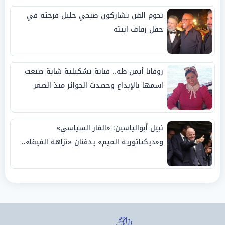
نجوم الفن يشاركون صبحي خليل فرحته في
حفل زفاف ابنته
روفانا أيمن طه.. فنانة تشكيلية شابة صنعت
اسمها بالإبداع وحصدت الجوائز منذ الصغر
نبيل أبوالياسين: «الفار السياسي»
و«ديكتاتورية الميم» يدفنان «نزاهة الفيفا»..
وإقالة «إنفانتينو» باتت حتمية