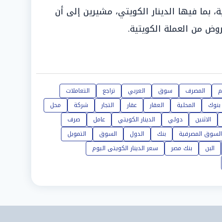
، بما فيها الدينار الكويتي، مشيرين إلى أن
ض من العملة الكويتية.
م
المصرف
سوق
العربي
تراجع
التعاملات
بنوك
المحلية
العقار
عقار
التجار
شركة
محل
الاثنين
دولي
الدينار الكويتي
عامل
صرف
السوق المصرفية
بنك
الدول
السوق
التمويل
البن
بنك مصر
سعر الدينار الكويتى اليوم