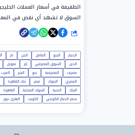
الطفيفة في أسعار العملات الخليجية
السوق لا تشهد أي نقص في المعرو
شارك
الدينار
البيع
العامل
الجن
نار
أل
الدين
السوق المصرفي
إبر
تمويل
مصرف
المصرفية
بيع
الشر
العرب
المصري
البنوك
مصر
بنك القاهرة
البنك
الجنيه
البنوك المحلية
القاهرة
سعر الدينار الكويتي
الكويت
القارئ نيوز