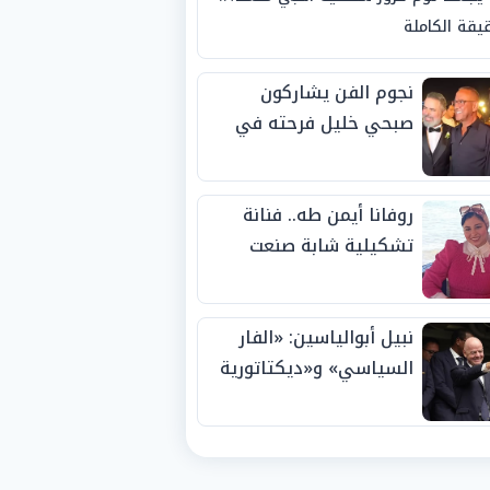
يقة الكاملة
نجوم الفن يشاركون
صبحي خليل فرحته في
حفل زفاف ابنته
روفانا أيمن طه.. فنانة
تشكيلية شابة صنعت
اسمها بالإبداع وحصدت
الجوائز منذ الصغر
نبيل أبوالياسين: «الفار
السياسي» و«ديكتاتورية
الميم» يدفنان «نزاهة
الفيفا».. وإقالة
«إنفانتينو» باتت حتمية