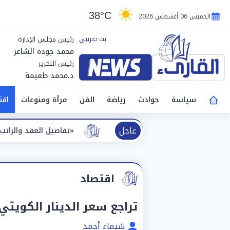
38°C
الخميس 06 أغسطس 2026
رئيس مجلس الإدارة
محمد جودة الشاعر
رئيس التحرير
د.محمد طعيمة
سياسة
حوادث
رياضة
الفن
مرأة ومنوعات
اقت
عاجل
«تفاصيل العقد والراتب».. طرابزون سبور يع
اقتصاد
تراجع سعر الدينار الكويتي 
شيماء أحمد