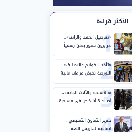
الأكثر قراءة
1
«تفاصيل العقد والراتب»..
طرابزون سبور يعلن رسمياً
2
ضم محمد صلاح لمدة عامين
«تأخير القوائم والتصنيف»..
البورصة تفرض غرامات مالية
3
على 14 شركة وصكين
«بالأسلحة والآلات الحادة»..
أصابة 3 أشخاص في مشاجرة
4
بين عائلتين بالفيوم
تعزيز التعاون التعليمي..
اتفاقية لتدريس اللغة