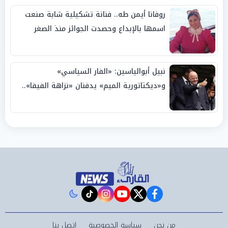
روفانا أيمن طه.. فنانة تشكيلية شابة صنعت
اسمها بالإبداع وحصدت الجوائز منذ الصغر
نبيل أبوالياسين: «الفار السياسي»
و«ديكتاتورية الميم» يدفنان «نزاهة الفيفا»..
وإقالة «إنفانتينو» باتت حتمية
instagram
tiktok
youtube
twitter
facebook
من نحن
سياسة الخصوصية
اتصل بنا