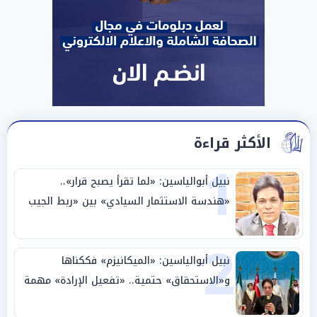
الأكثر قراءة
1
نبيل أبوالياسين: «لما تقرأ يصبح قرار»..
«هندسة الاستثمار السيادي» بين «ربط الجيب
بالوطن» و«سيادة الكلمة»
2
نبيل أبوالياسين: «الميكانيزم» فككناها
و«الاستحقاق» حتمية.. «تفعيل الإرادة» مهمة
الجامعة العربية