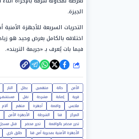
تعرضه لمحاولة سرقة بالإكراه أثناء
الجيزة.
التحريات السريعة للأجهزة الأمنية أ
اختلاقه بالكامل بغرض وحيد هو زيا
فيما بات يُعرف بـ «جريمة التريند».
شارك
الأمن
حالة
متهمين
بطل
النار
قرية
إصابة
مشرحة
نقل
مستشفي
ملابس
واقعة
أجهزة
متهم
آلام
المركز
قنا
الشرطة
الأجهزة الأمن
تحرر محضر بالواقعة
تحرر محضر
قتل مسجل
الأجهزة الأمنية بمديرية أمن قنا
طلق ناري