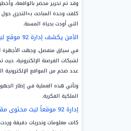
وقد تم تحرير محضر بالواقعة، وأخطر
كلفت وحدة المباحث بـ«التحري حول
التي أودت بحياة المسنة.
الأمن يكشف إدارة 92 موقع لبث محتوى مقرصن بالإسكندرية
في سياق منفصل، وجهت الأجهزة الأم
لشبكات القرصنة الإلكترونية، حيث 
عدد ضخم من المواقع الإلكترونية ا
وتأتي هذه العملية في إطار الجهو
الملكية الفكرية.
إدارة 92 موقعاً لبث محتوى مقرصن
كانت معلومات وتحريات دقيقة وردت إ