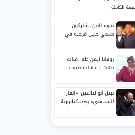
يقة الكاملة
نجوم الفن يشاركون
صبحي خليل فرحته في
حفل زفاف ابنته
روفانا أيمن طه.. فنانة
تشكيلية شابة صنعت
اسمها بالإبداع وحصدت
الجوائز منذ الصغر
نبيل أبوالياسين: «الفار
السياسي» و«ديكتاتورية
الميم» يدفنان «نزاهة
الفيفا».. وإقالة
«إنفانتينو» باتت حتمية