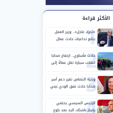
الأكثر قراءة
1
«تحرك عاجل».. وزير العمل
يتابع تداعيات حادث عمال
2
طريق بني سويف الصحراوي
حادث مأساوي.. ارتفاع ضحايا
انقلاب سيارة تقل عمالًا إلى
3
14 شخصًا
وزيرة التضامن تقرر دعم أسر
ضحايا حادث نفق الودي ببني
4
سويف
الرئيس السيسي يحتفي
بإنجاز ناشئات اليد بعد بلوغ