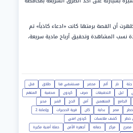
 سيره بسيارته على أحد الطرق السريعة بمحافظة
ظهرت أن القصة برمتها كانت «ادعاء كاذباً» تم
دة نسب المشاهدة وتحقيق أرباح مادية سريعة،
جثة
نار
ألم
محضر
مستشفي قنا
طلاق
قتل
ليل
التحقيقات
صرف
كردون
صحفية
المتهم
الجامع
المتهمين
أمن
الحج
الشر
مدير
خطر
مصر
بداية
كان
قرية الحجيرات
وإصابة 2
 خطر
كشف ملابسات
كردون امني
مصرع
مركز
حماته
أجهزة الأمن
حملة أمنية مكبرة