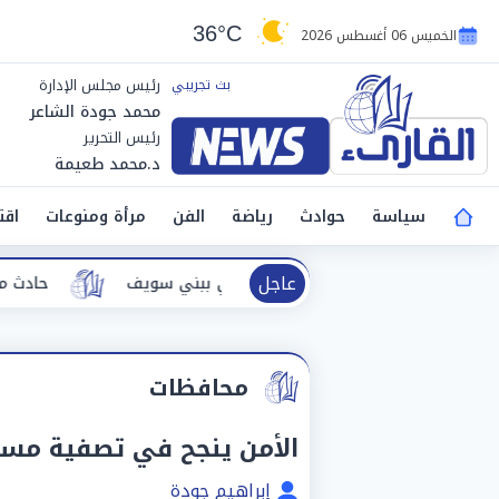
36°C
الخميس 06 أغسطس 2026
رئيس مجلس الإدارة
محمد جودة الشاعر
رئيس التحرير
د.محمد طعيمة
سياسة
حوادث
رياضة
الفن
مرأة ومنوعات
اقت
عاجل
يا حادث نفق الودي ببني سويف
حادث مأساوي.. ارتفاع ضحايا انقلاب
محافظات
الأمن ينجح في تصفية مس
إبراهيم جودة