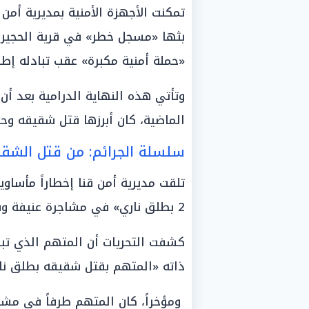
تمكنت الأجهزة الأمنية بمديرية أمن 
بثها «مسجل خطر» في قرية الحجيرا
«حملة أمنية مكبرة» عقب تبادله إطل
وتأتي هذه النهاية الدرامية بعد أن
الماضية، كان أبرزها قتل شقيقه وحم
سلسلة الجرائم: من قتل الشقي
تلقت مديرية أمن قنا إخطاراً مأساوي
2 بطلق ناري» في مشاجرة عنيفة وقعت بقرية الحجيرات.
كشفت التحريات أن المتهم الذي تبا
ذاته «المتهم بقتل شقيقه بطلق نار
ومؤخراً، كان المتهم طرفاً في مش