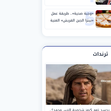
5
نصف نهائي كأس العالم
«وجبة صحية».. طريقة عمل
«بيتزا الجبن القريش» الغنية
بالبروتين
ترندات
يجسد توم كروز شخصية النبي محمد؟..