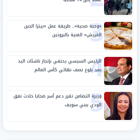
3
«وجبة صحية».. طريقة عمل «بيتزا الجبن
القريش» الغنية بالبروتين
4
الرئيس السيسي يحتفي بإنجاز ناشئات اليد
بعد بلوغ نصف نهائي كأس العالم
5
وزيرة التضامن تقرر دعم أسر ضحايا حادث نفق
الودي ببني سويف