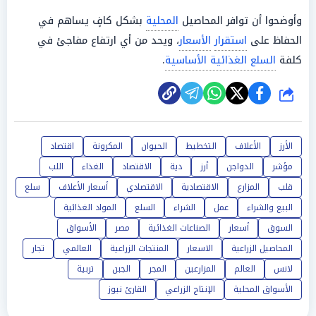
وأوضحوا أن توافر المحاصيل
المحلية
بشكل كافٍ يساهم في
الحفاظ على
استقرار
الأسعار
، ويحد من أي ارتفاع مفاجئ في
كلفة
السلع الغذائية الأساسية
.
شارك
الأرز
الأعلاف
التخطيط
الحيوان
المكرونة
اقتصاد
مؤشر
الدواجن
أرز
دية
الاقتصاد
الغذاء
اللب
قلب
المزارع
الاقتصادية
الاقتصادي
أسعار الأعلاف
سلع
البيع والشراء
عمل
الشراء
السلع
المواد الغذائية
السوق
أسعار
الصناعات الغذائية
مصر
الأسواق
المحاصيل الزراعية
الاسعار
المنتجات الزراعية
العالمي
تجار
لانس
العالم
المزارعين
المجر
الجبن
تربية
الأسواق المحلية
الإنتاج الزراعي
القارئ نيوز