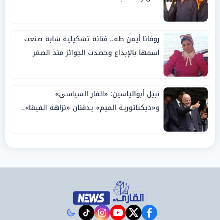
روفانا أيمن طه.. فنانة تشكيلية شابة صنعت
اسمها بالإبداع وحصدت الجوائز منذ الصغر
نبيل أبوالياسين: «الفار السياسي»
و«ديكتاتورية الميم» يدفنان «نزاهة الفيفا»..
وإقالة «إنفانتينو» باتت حتمية
instagram
tiktok
youtube
twitter
facebook