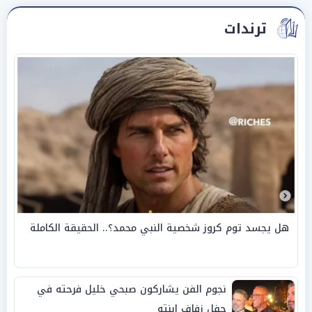
ترندات
هل يجسد توم كروز شخصية النبي محمد؟.. الحقيقة الكاملة
نجوم الفن يشاركون صبحي خليل فرحته في
حفل زفاف ابنته