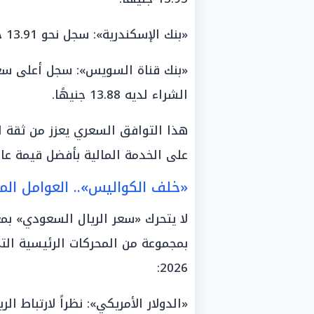
«بنك الإسكندرية»: سجل نحو 13.91 جنيهًا للشراء و13.94 جنيهًا للبيع.
الشراء لديه 13.88 جنيهًا.
هذا التوافق السعري يعزز من ثقة 
على الخدمة المالية بأفضل قيمة عا
«خلف الكواليس».. العوامل الم
لا يتحرك «سعر الريال السعودي» بمعز
بمجموعة من المحركات الرئيسية الت
2026:
«الدولار الأمريكي»: نظراً لارتباط ا