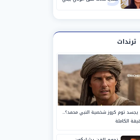
سويف
ترندات
يجسد توم كروز شخصية النبي محمد؟..
يقة الكاملة
نجوم الفن يشاركون