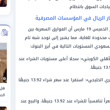
ياجات السوق بانتظام.
ر الريال في المؤسسات المصرفية
أظهرت بيانات البنوك المصرية اليوم الخميس 19 مارس أن الفوارق السعرية بين
محدودة للغاية، مما يشير إلى توحد شبه تام
لسعودي المستويات التالية في أبرز البنوك:
أهلي الكويتي»: سجلا أعلى مستويات الشراء عند
«البنك التجاري الدولي (CIB) والمصري الخليجي»: استقرا عند سعر شراء 13.92 جنيهًا
هل 
الحق
«بنك بيت التمويل الكويتي»: قدم سعراً تنافسياً للشراء عند 13.92 جنيهًا، والبيع عند