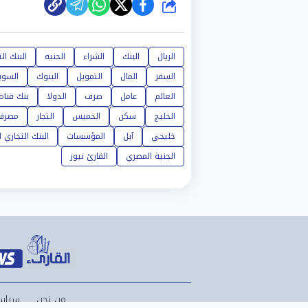
شارك
الريال
البنك
الشراء
الجنيه
البنك ال
السفر
المال
التمويل
البنوك
السو
العالم
عامل
صرف
الدولا
بنك قنا
الخليج
سكن
الخميس
التجار
مصرف
خليجي
آبل
المؤسسات
البنك التجاري 
الجنية المصري
القارئ نيوز
من نحن
سياس