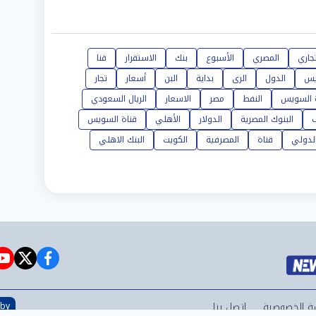
تجاري
المصري
الأسبوع
بنك
الاستقرار
قنا
يس
الدول
الرى
بداية
البن
أسعار
تجار
ة السويس
النفط
مصر
الاسعار
الريال السعودي
البنوك المصرية
الدولار
الأهلي
قناة السويس
الدولي
قناة
المصرفية
الكويت
البنك الاهلي
e
witter
facebook
ة الخصوصية
اتصل بنا
 by