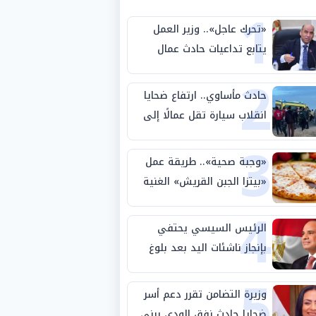
1
«تحرك عاجل».. وزير العمل
يتابع تداعيات حادث عمال
2
طريق بني سويف الصحراوي
حادث مأساوي.. ارتفاع ضحايا
انقلاب سيارة تقل عمالًا إلى
3
14 شخصًا
«وجبة صحية».. طريقة عمل
«بيتزا الجبن القريش» الغنية
4
بالبروتين
الرئيس السيسي يحتفي
بإنجاز ناشئات اليد بعد بلوغ
5
نصف نهائي كأس العالم
وزيرة التضامن تقرر دعم أسر
ضحايا حادث نفق الودي ببني