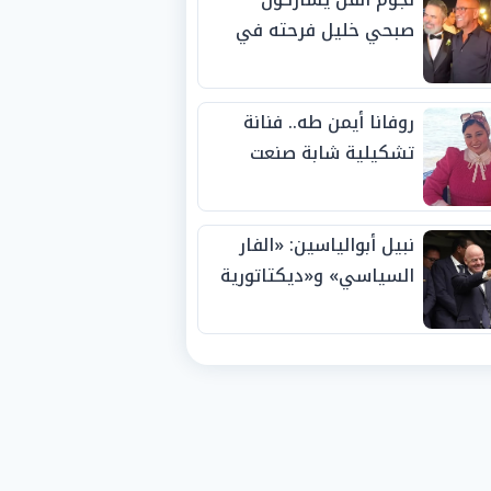
صبحي خليل فرحته في
حفل زفاف ابنته
روفانا أيمن طه.. فنانة
تشكيلية شابة صنعت
اسمها بالإبداع وحصدت
الجوائز منذ الصغر
نبيل أبوالياسين: «الفار
السياسي» و«ديكتاتورية
الميم» يدفنان «نزاهة
الفيفا».. وإقالة
«إنفانتينو» باتت حتمية