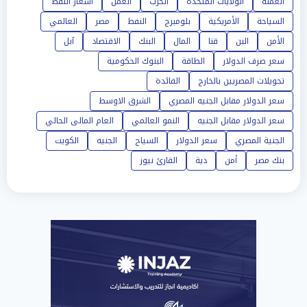
العملة
الولايات المتحدة
الحرب
العمل
أسعار النفط
السياحة
الأمريكية
بلومبرج
النفط
مصر
العالمي
الأمن
البن
قنا
المال
البنك
الاقتصاد
آبل
سعر صرف الدولار
الطاقة
البنوك الحكومية
تحويلات المصريين بالخارج
الفائدة
سعر الدولار مقابل الجنيه المصري
الشرق الاوسط
سعر الدولار مقابل الجنيه
النمو العالمي
العام المالى الحالي
الجنية المصري
سعر الدولار
السياح
الجنيه
الكويت
بنك مصر
أمن
دية
القارئ نيوز