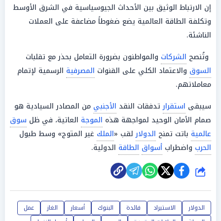
إن الارتباط الوثيق بين الأحداث الجيوسياسية في الشرق الأوسط
وتكلفة الطاقة العالمية يضع ضغوطاً مضاعفة على العملات
الناشئة.
وتُنصح
الشركات
والمواطنون بضرورة التعامل بحذر مع تقلبات
السوق
والاعتماد الكلي على القنوات
المصرفية
الرسمية لإتمام
معاملاتهم.
سيبقى
استقرار
تدفقات النقد
الأجنبي
من المصادر السيادية هو
صمام الأمان الوحيد لمواجهة هذه
الموجة
العاتية، في ظل
سوق
عالمية
باتت تمنح
الدولار
لقب «
الملك
غير المتوج» وسط طبول
الحرب
واضطراب
أسواق
الطاقة
الدولية.
شارك
الدولار
الاستيراد
فائدة
البنوك
أسعار
الغاز
عمل