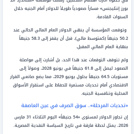
في خطوة أثارت اهتمام المحللين، رسمت مؤسسة «ستاندرد آند
بورز إنتليجنس» مساراً صعودياً طويلاً للدولار أمام الجنيه خلال
السنوات القادمة.
وتوقعت المؤسسة أن ينهي الدولار العام المالي الحالي عند
50.2 جنيهاً (كمتوسط مالي)، قبل أن يقفز إلى 58.3 جنيهاً
بنهاية العام المالي المقبل.
ولم تتوقف التوقعات عند هذا الحد، بل أشارت إلى مواصلة
الصعود ليصل إلى 61.8 جنيهاً في يونيو 2028، وصولاً إلى
مستويات 64.5 جنيهاً بحلول يونيو 2029، مما يضع صانعي القرار
الاقتصادي أمام تحديات مستمرة للحفاظ على استقرار الأسواق
المحلية وتنافسية الجنيه.
«تحديات المرحلة».. سوق الصرف في عين العاصفة
إن تجاوز الدولار لمستوى «54 جنيهاً» اليوم الثلاثاء 31 مارس
2026، يمثل لحظة فارقة في تاريخ السياسة النقدية المصرية.