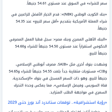
سعر للشراء» في السوق عند مستوى 54.61 جنيهاً.
«بنك الكويت الوطني (NBK)»: قدم الخيار الأفضل للراغبين في
شراء العملة الأمريكية بتقديم «أقل سعر للبيع» عند 54.35
جنيهاً.
«البنك الأهلي المصري وبنك مصر»: سجل قطبا العمل المصرفي
الحكومي استقراراً عند مستوى 54.50 جنيهاً للشراء و54.60
جنيهاً للبيع.
وشهدت بنوك أخرى مثل «SAIB، مصرف أبوظبي الإسلامي،
وCIB» مستويات متقاربة جداً بلغت 54.55 جنيهاً للشراء و54.65
جنيهاً للبيع، وهو ذات السعر المسجل في بنوك «الإسكندرية،
قناة السويس، وفيصل الإسلامي»، مما يعكس وحدة التحرك
السعري في مواجهة الطلب المتزايد.
«رؤية استشرافية».. توقعات ستاندرد آند بورز حتى 2029