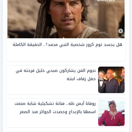
هل يجسد توم كروز شخصية النبي محمد؟.. الحقيقة الكاملة
نجوم الفن يشاركون صبحي خليل فرحته في
حفل زفاف ابنته
روفانا أيمن طه.. فنانة تشكيلية شابة صنعت
اسمها بالإبداع وحصدت الجوائز منذ الصغر