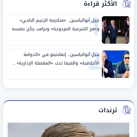
الأكثر قراءة
1
نبيل أبوالياسين.. «متلازمة الزعيم الناجي»
و«فخ الشرعية المزدوجة» وترامب ينأى بنفسه
وحليفه في «ميتم استراتيجي»
2
نبيل أبوالياسين.. إنفانتينو في «الدوامة
الأخلاقية» والفيفا تحت «المقصلة الإدارية» ..
«عبادة العرش وجنازة المصداقية»
ترندات