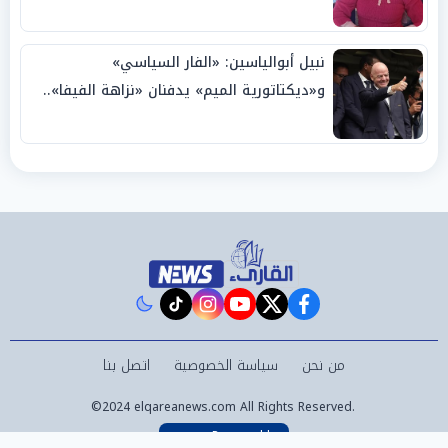
نبيل أبوالياسين: «الفار السياسي»
و«ديكتاتورية الميم» يدفنان «نزاهة الفيفا»..
وإقالة «إنفانتينو» باتت حتمية
instagram
tiktok
youtube
twitter
facebook
من نحن
سياسة الخصوصية
اتصل بنا
©2024 elqareanews.com All Rights Reserved.
Powered by