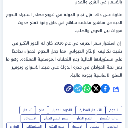
بالأسعار في القرى والمدن.
علاوة على ذلك، فإن نجاح الدولة في تنويع مصادر استيراد اللحوم
الحية من مناشئ مختلفة ساهم في خلق وفرة تمنع حدوث
فجوات بين العرض والطلب.
إن استقرار سعر الصرف في عام 2026 كان له الدور الأكبر في
تثبيت تكاليف الإنتاج الحيواني، مما جعل اللحوم الحمراء تحافظ
على مستوياتها الحالية رغم التقلبات الموسمية المعتادة، وهو ما
يعزز ثقة المواطن في قدرة الدولة على ضبط الأسواق وتوفير
السلع الأساسية بجودة عالية.
شارك
اللحوم
الأسعار المحلية
اللحوم الحمراء
ملح
أسعار
بوابة الأسعار
اللحم الضأن
سعر اللحم الضأن
الأسواق
العالمي
مجلس
الاسعار
سعر البتلو
المحافظات
الوزراء