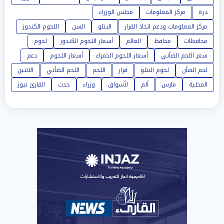
درة
مركز المعلومات
مجلس الوزراء
مركز المعلومات ودعم اتخاذ القرار
البتلو
السن
اللحوم الكندوز
محافظات
محافظ
العالم
أسعار اللحوم الكندوز
لحوم
سعر اللحم الضأني
أسعار اللحوم الحمراء
أسعار اللحوم
دعم
لحم الضأن
لحوم البتلو
قرار
اللحم
اللحم الضأني
الاثنين
المحلية
مارس
ألم
لأسواق
وزراء
حدث
القارئ نيوز