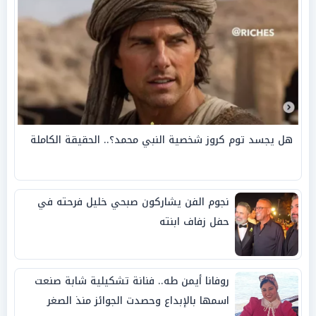
هل يجسد توم كروز شخصية النبي محمد؟.. الحقيقة الكاملة
نجوم الفن يشاركون صبحي خليل فرحته في
حفل زفاف ابنته
روفانا أيمن طه.. فنانة تشكيلية شابة صنعت
اسمها بالإبداع وحصدت الجوائز منذ الصغر