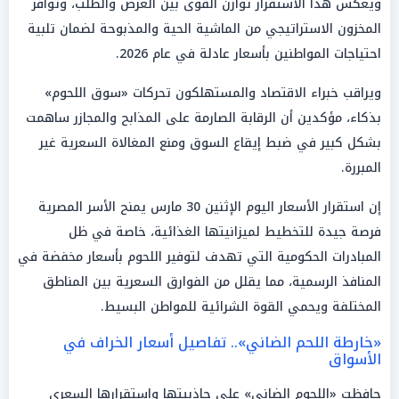
ويعكس هذا الاستقرار توازن القوى بين العرض والطلب، وتوافر
المخزون الاستراتيجي من الماشية الحية والمذبوحة لضمان تلبية
احتياجات المواطنين بأسعار عادلة في عام 2026.
ويراقب خبراء الاقتصاد والمستهلكون تحركات «سوق اللحوم»
بذكاء، مؤكدين أن الرقابة الصارمة على المذابح والمجازر ساهمت
بشكل كبير في ضبط إيقاع السوق ومنع المغالاة السعرية غير
المبررة.
إن استقرار الأسعار اليوم الإثنين 30 مارس يمنح الأسر المصرية
فرصة جيدة للتخطيط لميزانيتها الغذائية، خاصة في ظل
المبادرات الحكومية التي تهدف لتوفير اللحوم بأسعار مخفضة في
المنافذ الرسمية، مما يقلل من الفوارق السعرية بين المناطق
المختلفة ويحمي القوة الشرائية للمواطن البسيط.
«خارطة اللحم الضاني».. تفاصيل أسعار الخراف في
الأسواق
حافظت «اللحوم الضاني» على جاذبيتها واستقرارها السعري