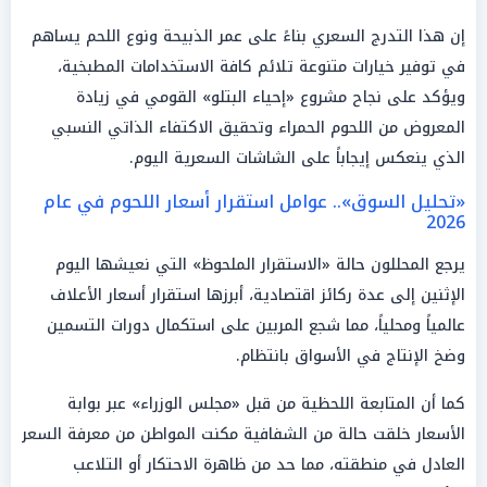
إن هذا التدرج السعري بناءً على عمر الذبيحة ونوع اللحم يساهم
في توفير خيارات متنوعة تلائم كافة الاستخدامات المطبخية،
ويؤكد على نجاح مشروع «إحياء البتلو» القومي في زيادة
المعروض من اللحوم الحمراء وتحقيق الاكتفاء الذاتي النسبي
الذي ينعكس إيجاباً على الشاشات السعرية اليوم.
«تحليل السوق».. عوامل استقرار أسعار اللحوم في عام
2026
يرجع المحللون حالة «الاستقرار الملحوظ» التي نعيشها اليوم
الإثنين إلى عدة ركائز اقتصادية، أبرزها استقرار أسعار الأعلاف
عالمياً ومحلياً، مما شجع المربين على استكمال دورات التسمين
وضخ الإنتاج في الأسواق بانتظام.
كما أن المتابعة اللحظية من قبل «مجلس الوزراء» عبر بوابة
الأسعار خلقت حالة من الشفافية مكنت المواطن من معرفة السعر
العادل في منطقته، مما حد من ظاهرة الاحتكار أو التلاعب