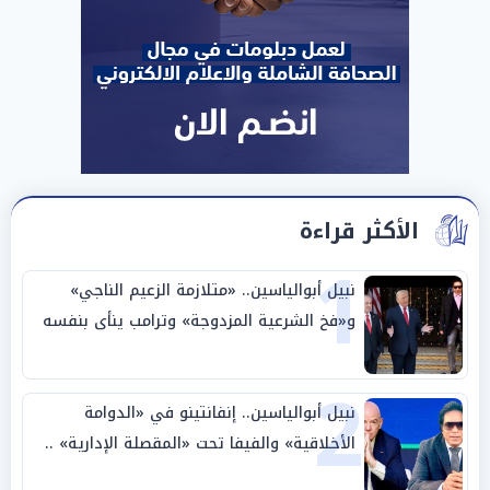
الأكثر قراءة
1
نبيل أبوالياسين.. «متلازمة الزعيم الناجي»
و«فخ الشرعية المزدوجة» وترامب ينأى بنفسه
وحليفه في «ميتم استراتيجي»
2
نبيل أبوالياسين.. إنفانتينو في «الدوامة
الأخلاقية» والفيفا تحت «المقصلة الإدارية» ..
«عبادة العرش وجنازة المصداقية»