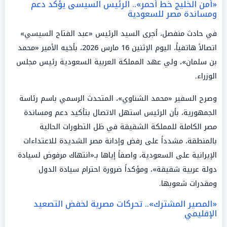
«أمن الخليج خط أحمر».. الرئيس السيسى يؤكد دعم
ومساندة مصر للسعودية
في حادث منفصل، أجرى السيد الرئيس «عبد الفتاح السيسي»
اتصالاً هاتفياً، اليوم الإثنين 16 مارس 2026، بأخيه الأمير «محمد
بن سلمان»، ولي عهد المملكة العربية السعودية رئيس مجلس
الوزراء.
وصرح السفير «محمد الشناوي»، المتحدث الرسمي باسم رئاسة
الجمهورية، بأن الرئيس استهل الاتصال بتأكيد دعم ومساندة
مصر الكاملة للمملكة الشقيقة في ظل التطورات الحالية
بالمنطقة، مشدداً على رفض وإدانة مصر الشديدة للاعتداءات
الإيرانية على السعودية، واصفاً إياها بـ«انتهاك مرفوض لسيادة
دولة عربية شقيقة»، ومؤكداً ضرورة احترام سيادة الدول
ومقدرات شعوبها.
«المصير المشترك».. تحركات مصرية لخفض التصعيد
الإقليمي