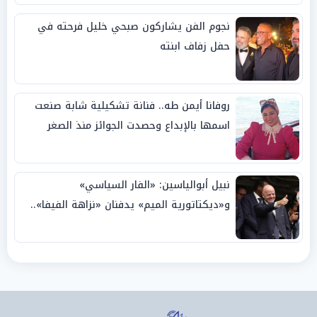
نجوم الفن يشاركون صبحي خليل فرحته في
حفل زفاف ابنته
روفانا أيمن طه.. فنانة تشكيلية شابة صنعت
اسمها بالإبداع وحصدت الجوائز منذ الصغر
نبيل أبوالياسين: «الفار السياسي»
و«ديكتاتورية الميم» يدفنان «نزاهة الفيفا»..
وإقالة «إنفانتينو» باتت حتمية