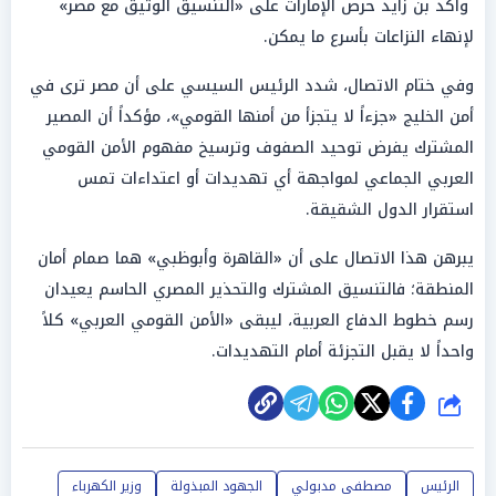
وأكد بن زايد حرص الإمارات على «التنسيق الوثيق مع مصر»
لإنهاء النزاعات بأسرع ما يمكن.
وفي ختام الاتصال، شدد الرئيس السيسي على أن مصر ترى في
أمن الخليج «جزءاً لا يتجزأ من أمنها القومي»، مؤكداً أن المصير
المشترك يفرض توحيد الصفوف وترسيخ مفهوم الأمن القومي
العربي الجماعي لمواجهة أي تهديدات أو اعتداءات تمس
استقرار الدول الشقيقة.
يبرهن هذا الاتصال على أن «القاهرة وأبوظبي» هما صمام أمان
المنطقة؛ فالتنسيق المشترك والتحذير المصري الحاسم يعيدان
رسم خطوط الدفاع العربية، ليبقى «الأمن القومي العربي» كلاً
واحداً لا يقبل التجزئة أمام التهديدات.
شارك
الرئيس
مصطفى مدبولي
الجهود المبذولة
وزير الكهرباء