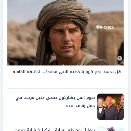
هل يجسد توم كروز شخصية النبي محمد؟.. الحقيقة الكاملة
نجوم الفن يشاركون صبحي خليل فرحته في
حفل زفاف ابنته
روفانا أيمن طه.. فنانة تشكيلية شابة صنعت