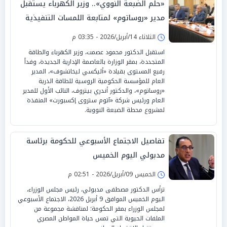
«حلم الضبعة النووي».. وزير الكهرباء يستقبل
مدير «روساتوم» لمتابعة اللمسات التنفيذية
الثلاثاء 14/أبريل/2026 - 03:35 م
استقبل الدكتور محمود عصمت، وزير الكهرباء والطاقة
المتجددة، بمقر الوزارة بالعاصمة الإدارية الجديدة، وفداً
رفيع المستوى بقيادة «أليكسي ليخاتشوف»، المدير
العام للمؤسسة الحكومية الروسية للطاقة الذرية
«روساتوم»، والدكتور أندري بيتروف، النائب الأول للمدير
العام ورئيس شركة «آتوم ستروى إكسبورت» المنفذة
لمشروع محطة الضبعة النووية.
تفاصيل الاجتماع الأسبوعي للحكومة برئاسة
مدبولي اليوم الخميس
الخميس 09/أبريل/2026 - 02:51 م
ترأس الدكتور مصطفى مدبولي، رئيس مجلس الوزراء،
اليوم الخميس الموافق 9 أبريل 2026، الاجتماع الأسبوعي
لمجلس الوزراء بمقر الحكومة؛ لمناقشة مجموعة من
الملفات الحيوية التي تمس حياة المواطن المصري