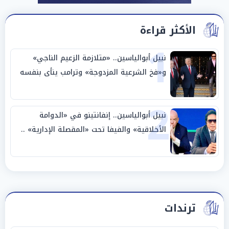
الأكثر قراءة
1
نبيل أبوالياسين.. «متلازمة الزعيم الناجي»
و«فخ الشرعية المزدوجة» وترامب ينأى بنفسه
وحليفه في «ميتم استراتيجي»
2
نبيل أبوالياسين.. إنفانتينو في «الدوامة
الأخلاقية» والفيفا تحت «المقصلة الإدارية» ..
«عبادة العرش وجنازة المصداقية»
ترندات