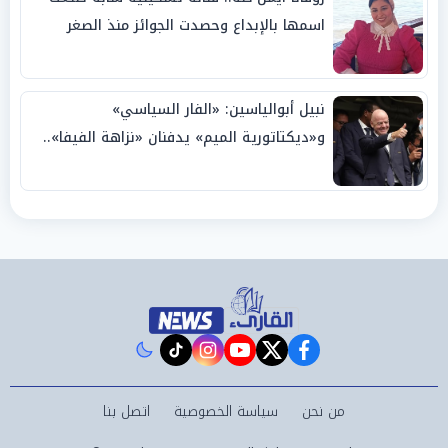
اسمها بالإبداع وحصدت الجوائز منذ الصغر
نبيل أبوالياسين: «الفار السياسي»
و«ديكتاتورية الميم» يدفنان «نزاهة الفيفا»..
وإقالة «إنفانتينو» باتت حتمية
instagram
tiktok
youtube
twitter
facebook
من نحن
سياسة الخصوصية
اتصل بنا