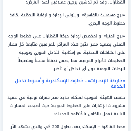
القطارات، وقد تم تدشين برجين عملاقين لهذا الغرض:
«برج مهمشة بالقاهرة»: ويتولى الإدارة والرقابة اللحظية لكافة
خطوط الوجه البحري.
«برج المنيا»: والمخصص لإدارة حركة القطارات على خطوط الوجه
القبلي بصعيد مصر. تتيح هذه المراكز للمراقبين متابعة كل قطار
على الشاشات اللحظية، مع إمكانية التدخل الفوري وتوجيه
التعليمات للأبراج الفرعية، مما يضمن تدفقاً سلساً ومنضبطاً
للرحلات اليومية دون أي تداخل أو تأخير.
«خارطة الإنجازات».. خطوط الإسكندرية وأسيوط تدخل
الخدمة
حققت الهيئة القومية لسكك حديد مصر قفزات نوعية في تنفيذ
مشروعات الإشارات على الخطوط الحيوية؛ حيث أصبحت المسارات
التالية تعمل بالكامل بالأنظمة الحديثة:
«خط القاهرة – الإسكندرية»: بطول 208 كم، والذي يشهد الآن