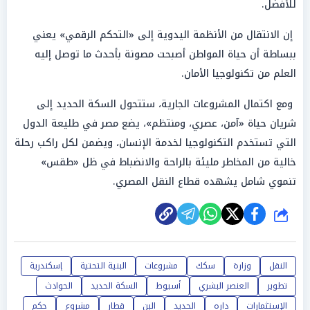
للأفضل.
إن الانتقال من الأنظمة اليدوية إلى «التحكم الرقمي» يعني
ببساطة أن حياة المواطن أصبحت مصونة بأحدث ما توصل إليه
العلم من تكنولوجيا الأمان.
ومع اكتمال المشروعات الجارية، ستتحول السكة الحديد إلى
شريان حياة «آمن، عصري، ومنتظم»، يضع مصر في طليعة الدول
التي تستخدم التكنولوجيا لخدمة الإنسان، ويضمن لكل راكب رحلة
خالية من المخاطر مليئة بالراحة والانضباط في ظل «طقس»
تنموي شامل يشهده قطاع النقل المصري.
شارك
النقل
وزارة
سكك
مشروعات
البنية التحتية
إسكندرية
تطوير
العنصر البشري
أسيوط
السكة الحديد
الحوادث
الإستثمارات
داره
الحديد
البن
قطار
مشروع
حكم