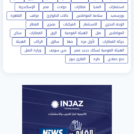
استثمارات
المنيا
قطارات
حوادث
مصر
الإسكندرية
بورسعيد
سلامة المواطنين
حالات الطوارئ
مراقب
القاهرة
الوجه البحري
الاستثمار
المركبات
بشرى
القطار
المواطنين
نقل
الهيئة القومية
الرق
القطارات
سكن
حركة القطارات
لأول مرة
بنها
سائق
الركاب
الهيئة
الهيئة القومية لسكك حديد مصر
بني سويف
وزارة النقل
نجع حمادي
طره
القارئ نيوز