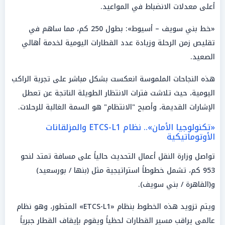
أعلى معدلات الانضباط في المواعيد.
«خط بني سويف – أسيوط»: بطول 250 كم، مما ساهم في
تقليص زمن الرحلة وزيادة عدد القطارات اليومية لخدمة أهالي
الصعيد.
هذه النجاحات الملموسة انعكست بشكل مباشر على تجربة الراكب
اليومية، حيث تلاشت فترات الانتظار الطويلة الناتجة عن تعطل
الإشارات القديمة، وأصبح "الانتظام" هو السمة الغالبة للرحلات.
«تكنولوجيا الأمان».. نظام ETCS-L1 والمزلقانات
الأوتوماتيكية
تواصل وزارة النقل أعمال التحديث حالياً على مسافة تمتد لنحو
953 كم، تشمل خطوطاً استراتيجية مثل (بنها / بورسعيد)
و(القاهرة / بني سويف).
ويتم تزويد هذه الخطوط بنظام «ETCS-L1» المتطور، وهو نظام
عالمي يراقب مسير القطارات لحظياً ويقوم بإيقاف القطار جبرياً