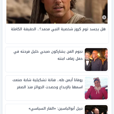
هل يجسد توم كروز شخصية النبي محمد؟.. الحقيقة الكاملة
نجوم الفن يشاركون صبحي خليل فرحته في
حفل زفاف ابنته
روفانا أيمن طه.. فنانة تشكيلية شابة صنعت
اسمها بالإبداع وحصدت الجوائز منذ الصغر
نبيل أبوالياسين: «الفار السياسي»